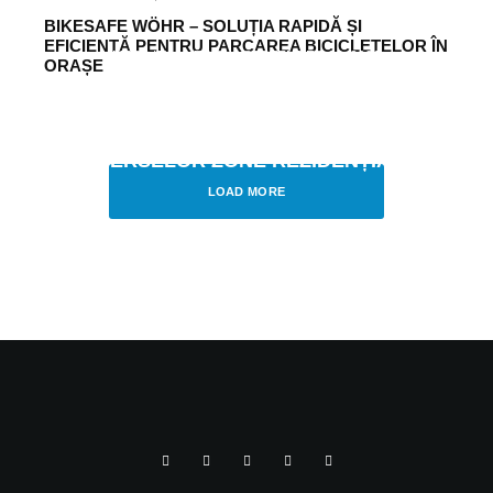
BIKESAFE WÖHR – SOLUȚIA RAPIDĂ ȘI
EFICIENTĂ PENTRU PARCAREA BICICLETELOR ÎN
MOBILITY
NEWS
·
SEPTEMBER 16, 2021
ORAȘE
PARCAREA RE-GÂNDITĂ: MODULARĂ ȘI
COMBINATĂ – HUB DE CARTIERE CA
ELEMENT DE INTERACȚIUNE AL
DIVERSELOR ZONE REZIDENȚIALE
LOAD MORE