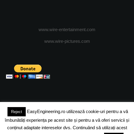
www.wire-entertainment.com
www.wire-pictures.com
EasyEngineering.ro utilizează cookie-uri pentru a vă
Reject
(c) 2024 - FineEngineeringMagazine. All rights reserved.
îmbunătăți experiența pe acest site și pentru a vă oferi servicii și
DESPRE NOI
ADVERTISING
JOBS
DESPRE COOKIES
conținut adaptate intereselor dvs. Continuând să utilizați acest