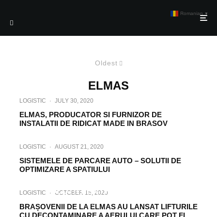
Romanian
▼
Oldest
ELMAS
LOGISTIC
·
JULY 30, 2020
ELMAS, PRODUCATOR SI FURNIZOR DE
INSTALATII DE RIDICAT MADE IN BRASOV
LOGISTIC
·
AUGUST 21, 2020
SISTEMELE DE PARCARE AUTO – SOLUTII DE
OPTIMIZARE A SPATIULUI
LOGISTIC
·
SEPTEMBER 15, 2020
SOLUȚII PENTRU CREȘTEREA
LOGISTIC
·
OCTOBER 15, 2020
CAPACITĂȚII DE DEPOZITARE
BRAȘOVENII DE LA ELMAS AU LANSAT LIFTURILE
CU DECONTAMINARE A AERULUI CARE POT FI