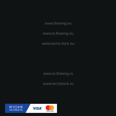
www.fineeng.eu
www.tv.fineeng.eu
www.techs-tock.eu
www.tv.fineeng.ro
www.techstock.ro