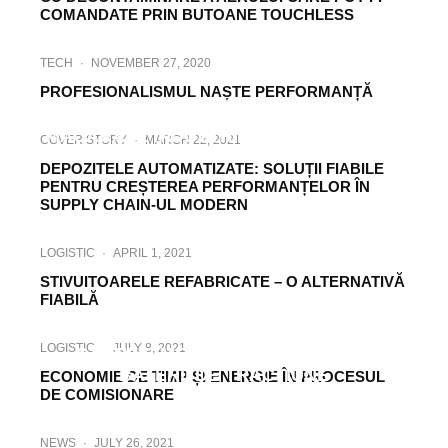
COMANDATE PRIN BUTOANE TOUCHLESS
TECH
·
NOVEMBER 27, 2020
PROFESIONALISMUL NAȘTE PERFORMANȚĂ
INDUSTRY
·
MARCH 3, 2021
MACARALE INDUSTRIALE FABRICATE ÎN
COVER STORY
·
MARCH 22, 2021
ROMÂNIA
DEPOZITELE AUTOMATIZATE: SOLUȚII FIABILE
PENTRU CREȘTEREA PERFORMANȚELOR ÎN
SUPPLY CHAIN-UL MODERN
LOGISTIC
·
APRIL 1, 2021
STIVUITOARELE REFABRICATE – O ALTERNATIVĂ
FIABILĂ
LOGISTIC
·
APRIL 19, 2021
SOLUȚII ENERGETICE FIABILIE –
LOGISTIC
·
JULY 8, 2021
STAȚIILE MOBILE DE ÎNCĂRCARE
BATERII DE TRACȚIUNE
ECONOMIE DE TIMP ȘI ENERGIE ÎN PROCESUL
DE COMISIONARE
NEWS
·
JULY 26, 2021