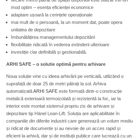
mod optim – esența eficienței economice
adaptare ușoară la cerințele operaționale
mai mult de o persoană, la un moment dat, poate opera
unitatea de depozitare
îmbunătățirea managementului depozitării
flexibilitate ridicată în vederea extinderii ulterioare
investiție clar definibilă și gestionabilă.
ARHI SAFE – o solutie optimă pentru arhivare
Noua soluție vine cu ideea arhivării pe verticală, utilizând o
suprafață de doar 25 de metri pătrați la sol. Arhiva
automatizată
ARHI SAFE
este formată dintr-o construcție
metalică exterioară termoizolată și rezistentă la foc, iar la
interior este montat sistemul propriu zis de arhivare și
depozitare tip Hänel Lean-Lift. Soluția are aplicabilitate în
companiile din diferite industrii care generează un volum mediu
și ridicat de documente și au nevoie de un acces rapid și
eficient la arhivă, dar și de instituții publice care lucrează cu un