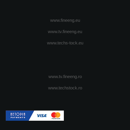
www.fineeng.eu
www.tv.fineeng.eu
www.techs-tock.eu
www.tv.fineeng.ro
www.techstock.ro