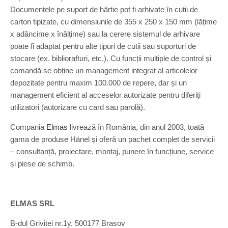
Documentele pe suport de hârtie pot fi arhivate în cutii de
carton tipizate, cu dimensiunile de 355 x 250 x 150 mm (lățime
x adâncime x înălțime) sau la cerere sistemul de arhivare
poate fi adaptat pentru alte tipuri de cutii sau suporturi de
stocare (ex. bibliorafturi, etc.). Cu funcții multiple de control și
comandă se obține un management integrat al articolelor
depozitate pentru maxim 100.000 de repere, dar și un
management eficient al acceselor autorizate pentru diferiți
utilizatori (autorizare cu card sau parolă).
Compania
Elmas
livrează în România, din anul 2003, toată
gama de produse Hänel și oferă un pachet complet de servicii
– consultanță, proiectare, montaj, punere în funcțiune, service
și piese de schimb.
ELMAS SRL
B-dul Grivitei nr.1y, 500177 Brasov