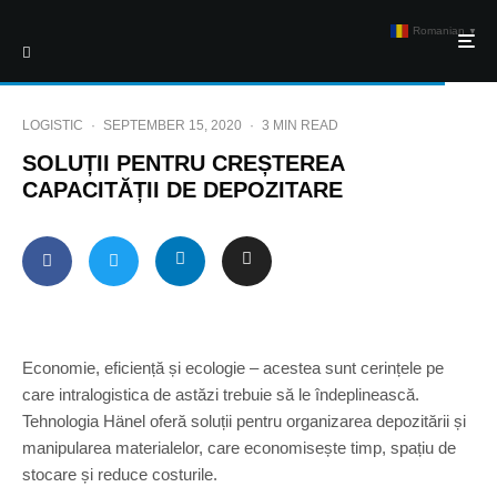
Romanian
▼
LOGISTIC
·
SEPTEMBER 15, 2020
·
3 MIN READ
SOLUȚII PENTRU CREȘTEREA
CAPACITĂȚII DE DEPOZITARE
Economie, eficiență și ecologie – acestea sunt cerințele pe
care intralogistica de astăzi trebuie să le îndeplinească.
Tehnologia Hänel oferă soluții pentru organizarea depozitării și
manipularea materialelor, care economisește timp, spațiu de
stocare și reduce costurile.