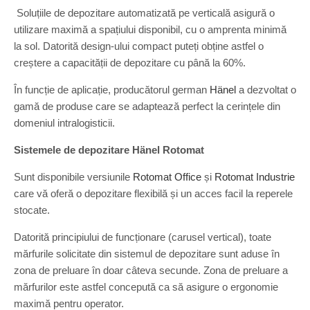
Soluțiile de depozitare automatizată pe verticală asigură o
utilizare maximă a spațiului disponibil, cu o amprenta minimă
la sol. Datorită design-ului compact puteți obține astfel o
creștere a capacității de depozitare cu până la 60%.
În funcție de aplicație, producătorul german
Hänel
a dezvoltat o
gamă de produse care se adaptează perfect la cerințele din
domeniul intralogisticii.
Sistemele de depozitare Hänel Rotomat
Sunt disponibile versiunile
Rotomat Office
și
Rotomat Industrie
care vă oferă o depozitare flexibilă și un acces facil la reperele
stocate.
Datorită principiului de funcționare (carusel vertical), toate
mărfurile solicitate din sistemul de depozitare sunt aduse în
zona de preluare în doar câteva secunde. Zona de preluare a
mărfurilor este astfel concepută ca să asigure o ergonomie
maximă pentru operator.