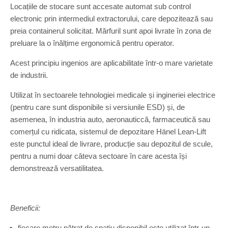
Locațiile de stocare sunt accesate automat sub control
electronic prin intermediul extractorului, care depozitează sau
preia containerul solicitat. Mărfuril sunt apoi livrate în zona de
preluare la o înălțime ergonomică pentru operator.
Acest principiu ingenios are aplicabilitate într-o mare varietate
de industrii.
Utilizat în sectoarele tehnologiei medicale și ingineriei electrice
(pentru care sunt disponibile si versiunile ESD) și, de
asemenea, în industria auto, aeronauticcă, farmaceutică sau
comerțul cu ridicata, sistemul de depozitare Hänel Lean-Lift
este punctul ideal de livrare, producție sau depozitul de scule,
pentru a numi doar câteva sectoare în care acesta își
demonstrează versatilitatea.
Beneficii:
fiecare metru pătrat de spațiu disponibil este utilizat într-un