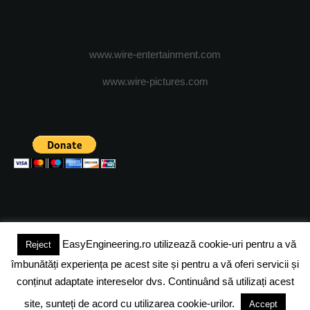
www.wire-entertainment.com
www.wire-pictures.com
EasyEngineering.ro utilizează cookie-uri pentru a vă
Reject
(c) 2024 - FineEngineeringMagazine. All rights reserved.
îmbunătăți experiența pe acest site și pentru a vă oferi servicii și
DESPRE NOI
ADVERTISING
JOBS
DESPRE COOKIES
conținut adaptate intereselor dvs. Continuând să utilizați acest
site, sunteți de acord cu utilizarea cookie-urilor.
Accept
POLITICA DE CONFIDENTIALITATE
TERMENI SI CONDITII