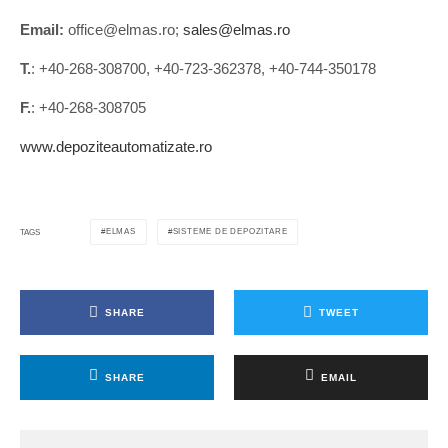
Email:
office@elmas.ro;
sales@elmas.ro
T.
: +40-268-308700, +40-723-362378, +40-744-350178
F.
: +40-268-308705
www.depoziteautomatizate.ro
ELMAS
SISTEME DE DEPOZITARE
TAGS
SHARE
TWEET
SHARE
EMAIL