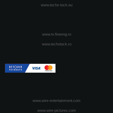
www.techs-tock.eu
www.tv.fineeng.ro
www.techstock.ro
www.wire-entertainment.com
www.wire-pictures.com