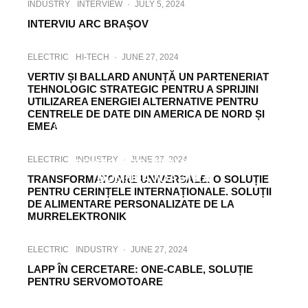
INDUSTRY
INTERVIEW
·
JULY 5, 2024
INTERVIU ARC BRAȘOV
ELECTRIC
HI-TECH
·
JUNE 27, 2024
VERTIV ȘI BALLARD ANUNȚĂ UN PARTENERIAT
TEHNOLOGIC STRATEGIC PENTRU A SPRIJINI
UTILIZAREA ENERGIEI ALTERNATIVE PENTRU
CENTRELE DE DATE DIN AMERICA DE NORD ȘI
EMEA
ELECTRIC
HI-TECH
INDUSTRY
·
JUNE 27, 2024
SKF AXIOS: PRIMA LINIE DE APĂRARE
ELECTRIC
INDUSTRY
·
JUNE 27, 2024
PENTRU ECHIPAMENTELE
DUMNEAVOASTRĂ
TRANSFORMATOARE UNIVERSALE: O SOLUȚIE
PENTRU CERINȚELE INTERNAȚIONALE. SOLUȚII
DE ALIMENTARE PERSONALIZATE DE LA
MURRELEKTRONIK
ELECTRIC
INDUSTRY
·
JUNE 27, 2024
LAPP ÎN CERCETARE: ONE-CABLE, SOLUȚIE
PENTRU SERVOMOTOARE
ELECTRIC
HI-TECH
INDUSTRY
·
JUNE 26, 2024