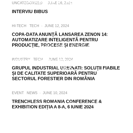
CAPABILITĂȚI CHEIE ALE ANSYS
UNCATEGORIZED
·
JUNE 26, 2024
MAXWELL
INTERVIU BIBUS
HI-TECH
TECH
·
JUNE 12, 2024
COPA-DATA ANUNȚĂ LANSAREA ZENON 14:
AUTOMATIZARE INTELIGENTĂ PENTRU
PRODUCȚIE, PROCESE ȘI ENERGIE
HI-TECH
TECH
·
JUNE 12, 2024
SIMULAREA DINAMICII MATERIALELOR
INDUSTRY
TECH
·
JUNE 12, 2024
GRANULARE ȘI DISCONTINUE CU ANSYS
ROCKY
GRUPUL INDUSTRIAL URBINATI: SOLUȚII FIABILE
ȘI DE CALITATE SUPERIOARĂ PENTRU
SECTORUL FORESTIER DIN ROMÂNIA
EVENT
NEWS
·
JUNE 10, 2024
TRENCHLESS ROMANIA CONFERENCE &
INDUSTRY
INTERVIEW
TECH
·
JUNE 4, 2024
EXHIBITION EDIȚIA A 8-A, 6 IUNIE 2024
PROBLEMĂ REZOLVATĂ. CUM SUNT
UTILIZATE PRODUSELE | SOLUȚIILE
METRA PENTRU A DEPĂȘI SITUAȚIILE
DIFICILE?