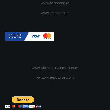
www.tv.fineeng.ro
www.techstock.ro
www.wire-entertainment.com
www.wire-pictures.com