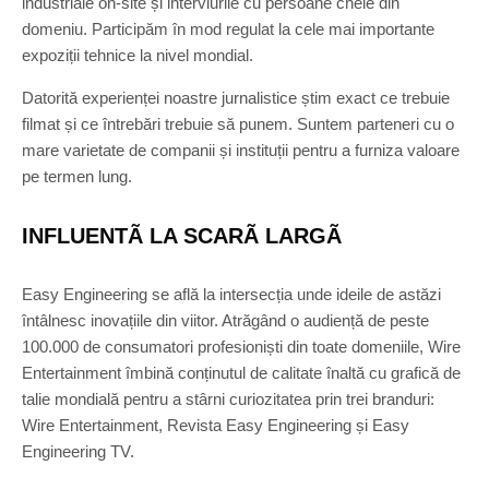
industriale on-site și interviurile cu persoane cheie din
domeniu. Participăm în mod regulat la cele mai importante
expoziții tehnice la nivel mondial.
Datorită experienței noastre jurnalistice știm exact ce trebuie
filmat și ce întrebări trebuie să punem. Suntem parteneri cu o
mare varietate de companii și instituții pentru a furniza valoare
pe termen lung.
INFLUENTÃ LA SCARÃ LARGÃ
Easy Engineering se află la intersecția unde ideile de astăzi
întâlnesc inovațiile din viitor. Atrăgând o audiență de peste
100.000 de consumatori profesioniști din toate domeniile, Wire
Entertainment îmbină conținutul de calitate înaltă cu grafică de
talie mondială pentru a stârni curiozitatea prin trei branduri:
Wire Entertainment, Revista Easy Engineering și Easy
Engineering TV.