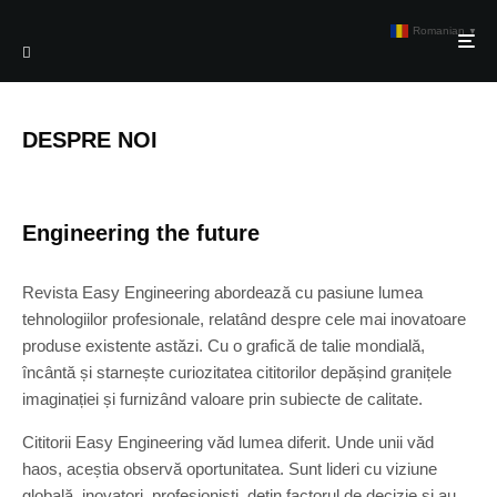
Romanian
▼
DESPRE NOI
Engineering the future
Revista Easy Engineering abordează cu pasiune lumea
tehnologiilor profesionale, relatând despre cele mai inovatoare
produse existente astăzi. Cu o grafică de talie mondială,
încântă și starnește curiozitatea cititorilor depășind granițele
imaginației și furnizând valoare prin subiecte de calitate.
Cititorii Easy Engineering văd lumea diferit. Unde unii văd
haos, aceștia observă oportunitatea. Sunt lideri cu viziune
globală, inovatori, profesioniști, dețin factorul de decizie și au