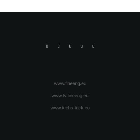
www.fineeng.eu
www.tv.fineeng.eu
www.techs-tock.eu