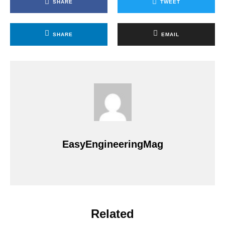
SHARE
TWEET
SHARE
EMAIL
EasyEngineeringMag
Related