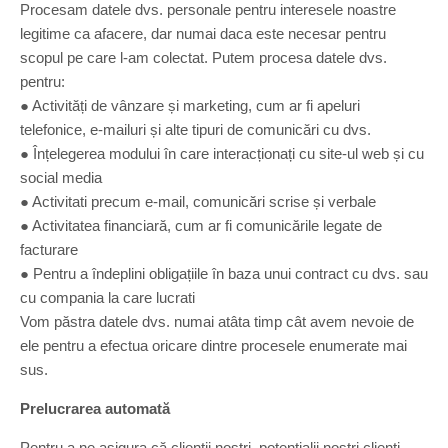
Procesam datele dvs. personale pentru interesele noastre
legitime ca afacere, dar numai daca este necesar pentru
scopul pe care l-am colectat. Putem procesa datele dvs.
pentru:
● Activități de vânzare și marketing, cum ar fi apeluri
telefonice, e-mailuri și alte tipuri de comunicări cu dvs.
● Înțelegerea modului în care interacționați cu site-ul web și cu
social media
● Activitati precum e-mail, comunicări scrise și verbale
● Activitatea financiară, cum ar fi comunicările legate de
facturare
● Pentru a îndeplini obligațiile în baza unui contract cu dvs. sau
cu compania la care lucrati
Vom păstra datele dvs. numai atâta timp cât avem nevoie de
ele pentru a efectua oricare dintre procesele enumerate mai
sus.
Prelucrarea automată
Pentru a ne asigura că clientii nostri, potentialii nostri clienti,