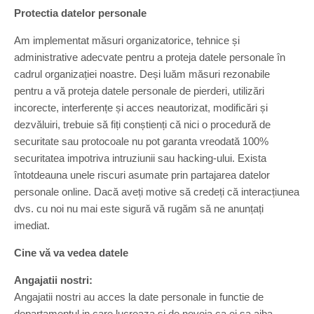
Protectia datelor personale
Am implementat măsuri organizatorice, tehnice și
administrative adecvate pentru a proteja datele personale în
cadrul organizației noastre. Deși luăm măsuri rezonabile
pentru a vă proteja datele personale de pierderi, utilizări
incorecte, interferențe și acces neautorizat, modificări și
dezvăluiri, trebuie să fiți conștienți că nici o procedură de
securitate sau protocoale nu pot garanta vreodată 100%
securitatea impotriva intruziunii sau hacking-ului. Exista
întotdeauna unele riscuri asumate prin partajarea datelor
personale online. Dacă aveți motive să credeți că interacțiunea
dvs. cu noi nu mai este sigură vă rugăm să ne anunțați
imediat.
Cine vă va vedea datele
Angajatii nostri:
Angajatii nostri au acces la date personale in functie de
departamentul in care lucreaza si de nevoia ca ei sa aiba