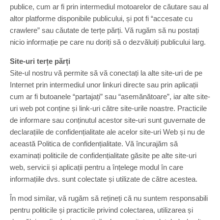
publice, cum ar fi prin intermediul motoarelor de căutare sau al
altor platforme disponibile publicului, și pot fi “accesate cu
crawlere” sau căutate de terțe părți. Vă rugăm să nu postați
nicio informație pe care nu doriți să o dezvăluiți publicului larg.
Site-uri terțe părți
Site-ul nostru vă permite să vă conectați la alte site-uri de pe
Internet prin intermediul unor linkuri directe sau prin aplicații
cum ar fi butoanele “partajați” sau “asemănătoare”, iar alte site-
uri web pot conține și link-uri către site-urile noastre. Practicile
de informare sau conținutul acestor site-uri sunt guvernate de
declarațiile de confidențialitate ale acelor site-uri Web și nu de
această Politica de confidențialitate. Vă încurajăm să
examinați politicile de confidențialitate găsite pe alte site-uri
web, servicii și aplicații pentru a înțelege modul în care
informațiile dvs. sunt colectate și utilizate de către acestea.
În mod similar, vă rugăm să rețineți că nu suntem responsabili
pentru politicile și practicile privind colectarea, utilizarea și