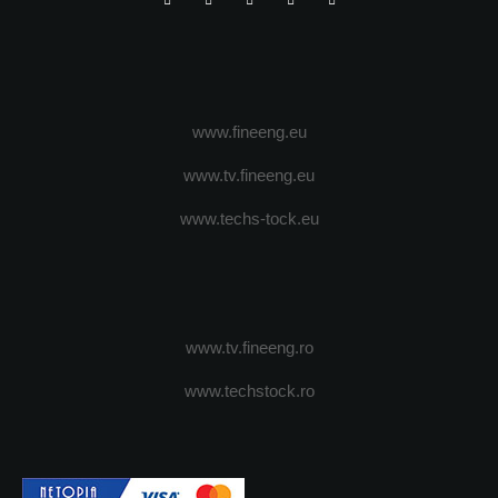
www.fineeng.eu
www.tv.fineeng.eu
www.techs-tock.eu
www.tv.fineeng.ro
www.techstock.ro