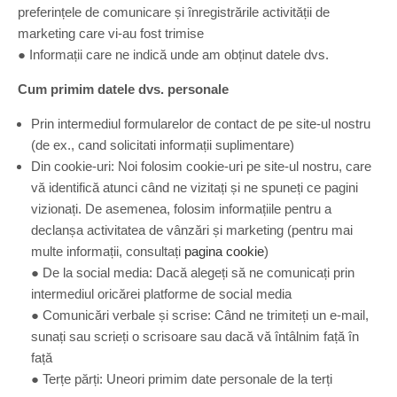
preferințele de comunicare și înregistrările activității de
marketing care vi-au fost trimise
● Informații care ne indică unde am obținut datele dvs.
Cum primim datele dvs. personale
Prin intermediul formularelor de contact de pe site-ul nostru
(de ex., cand solicitati informații suplimentare)
Din cookie-uri: Noi folosim cookie-uri pe site-ul nostru, care
vă identifică atunci când ne vizitați și ne spuneți ce pagini
vizionați. De asemenea, folosim informațiile pentru a
declanșa activitatea de vânzări și marketing (pentru mai
multe informații, consultați
pagina cookie
)
● De la social media: Dacă alegeți să ne comunicați prin
intermediul oricărei platforme de social media
● Comunicări verbale și scrise: Când ne trimiteți un e-mail,
sunați sau scrieți o scrisoare sau dacă vă întâlnim față în
față
● Terțe părți: Uneori primim date personale de la terți