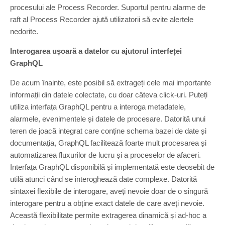
procesului ale Process Recorder. Suportul pentru alarme de
raft al Process Recorder ajută utilizatorii să evite alertele
nedorite.
Interogarea ușoară a datelor cu ajutorul interfeței
GraphQL
De acum înainte, este posibil să extrageți cele mai importante
informații din datele colectate, cu doar câteva click-uri. Puteți
utiliza interfața GraphQL pentru a interoga metadatele,
alarmele, evenimentele și datele de procesare. Datorită unui
teren de joacă integrat care conține schema bazei de date și
documentația, GraphQL facilitează foarte mult procesarea și
automatizarea fluxurilor de lucru și a proceselor de afaceri.
Interfața GraphQL disponibilă și implementată este deosebit de
utilă atunci când se interoghează date complexe. Datorită
sintaxei flexibile de interogare, aveți nevoie doar de o singură
interogare pentru a obține exact datele de care aveți nevoie.
Această flexibilitate permite extragerea dinamică și ad-hoc a