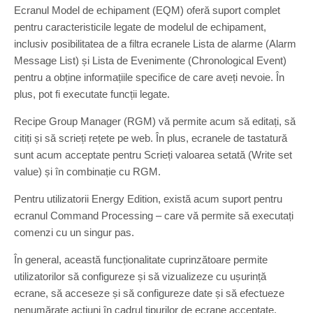
Ecranul Model de echipament (EQM) oferă suport complet
pentru caracteristicile legate de modelul de echipament,
inclusiv posibilitatea de a filtra ecranele Lista de alarme (Alarm
Message List) și Lista de Evenimente (Chronological Event)
pentru a obține informațiile specifice de care aveți nevoie. În
plus, pot fi executate funcții legate.
Recipe Group Manager (RGM) vă permite acum să editați, să
citiți și să scrieți rețete pe web. În plus, ecranele de tastatură
sunt acum acceptate pentru Scrieți valoarea setată (Write set
value) și în combinație cu RGM.
Pentru utilizatorii Energy Edition, există acum suport pentru
ecranul Command Processing – care vă permite să executați
comenzi cu un singur pas.
În general, această funcționalitate cuprinzătoare permite
utilizatorilor să configureze și să vizualizeze cu ușurință
ecrane, să acceseze și să configureze date și să efectueze
nenumărate acțiuni în cadrul tipurilor de ecrane acceptate.