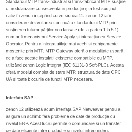
Standardul MTP trans-industrial și trans-fabricant MTP susține
o modularizare consecventă în producție și a fost susținut
nativ în zenon începând cu versiunea 11. zenon 12 ia în
considerare dezvoltarea continuă a standardului MTP prin
susținerea tuturor părților nou lansate (de la partea 1 la 5.1),
cum ar fi mecanismul Service Apply și interacțiunea Service
Operator. Pentru a integra utilaje mai vechi și echipamente
moștenite prin MTP, MTP Gateway oferă o modalitate ușoară
de a face aceste instalații existente compatibile cu MTP,
utilizând zenon Logic integrat (IEC 61131-3 Soft-PLC). Acesta
oferă modelul complet de stare MTP, structura de date OPC
UA și toate blocurile de funcții MTP necesare.
Interfața SAP
zenon 12 utilizează acum interfața SAP Netweaver pentru a
asigura un schimb fără probleme de date de producție cu
nivelul ERP. Acest lucru permite o comunicare și un transfer
de date eficiente între producție și nivelul întreprinderii.