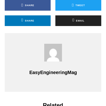
SHARE
TWEET
SHARE
EMAIL
EasyEngineeringMag
Related