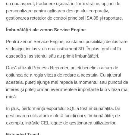
un nou aspect, traducere ușoară în limbi străine, opțiuni de
personalizare pentru aplicarea design-ului corporativ,
gestionarea rețetelor de control principal ISA 88 și raportare.
Îmbunătățiri ale zenon Service Engine
Pentru zenon Service Engine, există noi posibilități de ilustrare
și design, inclusiv un nou instrument 3D. În plus, graficul în
cascadă și asistentul său au primit îmbunătățiri.
Dacă utilizați Process Recorder, puteți beneficia acum de
opțiunea de a regla viteza de redare a acestuia. Cu ajutorul
acesteia, puteți ajunge mai repede la momentul sau punctul de
interes și puteți urmări evenimentele importante la o viteză mai
mică.
În plus, performanța exportului SQL a fost îmbunătățită. Iar
gestionarea utilizatorilor oferă funcții noi și îmbunătățite; de
exemplu, intrările CEL legate de gestionarea utilizatorilor.
Extended Trend