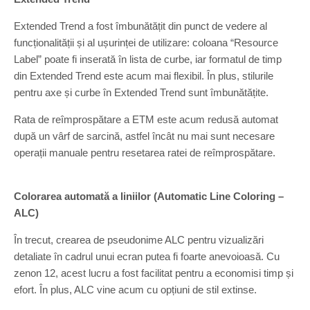
Extended Trend a fost îmbunătățit din punct de vedere al
funcționalității și al ușurinței de utilizare: coloana “Resource
Label” poate fi inserată în lista de curbe, iar formatul de timp
din Extended Trend este acum mai flexibil. În plus, stilurile
pentru axe și curbe în Extended Trend sunt îmbunătățite.
Rata de reîmprospătare a ETM este acum redusă automat
după un vârf de sarcină, astfel încât nu mai sunt necesare
operații manuale pentru resetarea ratei de reîmprospătare.
Colorarea automată a liniilor (Automatic Line Coloring –
ALC)
În trecut, crearea de pseudonime ALC pentru vizualizări
detaliate în cadrul unui ecran putea fi foarte anevoioasă. Cu
zenon 12, acest lucru a fost facilitat pentru a economisi timp și
efort. În plus, ALC vine acum cu opțiuni de stil extinse.