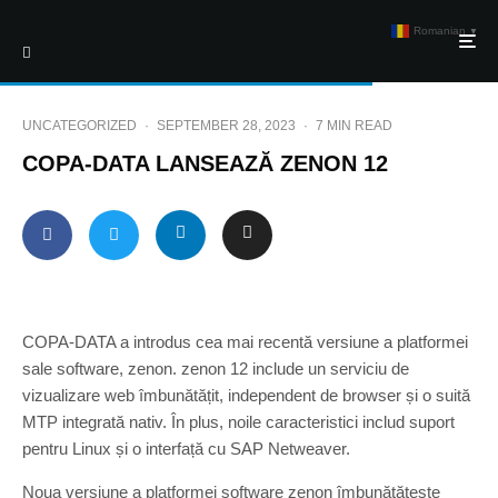
Romanian
▼
UNCATEGORIZED
·
SEPTEMBER 28, 2023
·
7 MIN READ
COPA-DATA LANSEAZĂ ZENON 12
COPA-DATA a introdus cea mai recentă versiune a platformei
sale software, zenon. zenon 12 include un serviciu de
vizualizare web îmbunătățit, independent de browser și o suită
MTP integrată nativ. În plus, noile caracteristici includ suport
pentru Linux și o interfață cu SAP Netweaver.
Noua versiune a platformei software zenon îmbunătățește