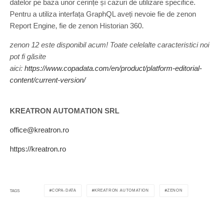
datelor pe baza unor cerințe și cazuri de utilizare specifice.
Pentru a utiliza interfața GraphQL aveți nevoie fie de zenon
Report Engine, fie de zenon Historian 360.
zenon 12 este disponibil acum! Toate celelalte caracteristici noi
pot fi găsite
aici:
https://www.copadata.com/en/product/platform-editorial-
content/current-version/
KREATRON AUTOMATION SRL
office@kreatron.ro
https://kreatron.ro
COPA-DATA
KREATRON AUTOMATION
ZENON
TAGS