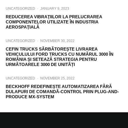
UNCATEGORIZED
·
JANUARY 9, 2023
REDUCEREA VIBRAŢIILOR LA PRELUCRAREA
COMPONENTELOR UTILIZATE ÎN INDUSTRIA
AEROSPAŢIALĂ
UNCATEGORIZED
·
NOVEMBER 30, 2022
CEFIN TRUCKS SĂRBĂTOREȘTE LIVRAREA
VEHICULULUI FORD TRUCKS CU NUMĂRUL 3000 ÎN
ROMÂNIA ȘI SETEAZĂ STRATEGIA PENTRU
URMĂTOARELE 3000 DE UNITĂȚI
UNCATEGORIZED
·
NOVEMBER 25, 2022
BECKHOFF REDEFINEȘTE AUTOMATIZAREA FĂRĂ
DULAPURI DE COMANDĂ-CONTROL PRIN PLUG-AND-
PRODUCE MX-SYSTEM