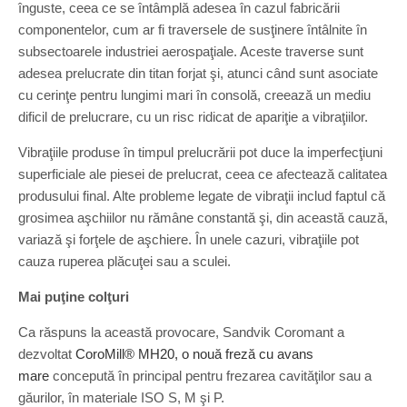
înguste, ceea ce se întâmplă adesea în cazul fabricării
componentelor, cum ar fi traversele de susţinere întâlnite în
subsectoarele industriei aerospaţiale. Aceste traverse sunt
adesea prelucrate din titan forjat şi, atunci când sunt asociate
cu cerinţe pentru lungimi mari în consolă, creează un mediu
dificil de prelucrare, cu un risc ridicat de apariţie a vibraţiilor.
Vibraţiile produse în timpul prelucrării pot duce la imperfecţiuni
superficiale ale piesei de prelucrat, ceea ce afectează calitatea
produsului final. Alte probleme legate de vibraţii includ faptul că
grosimea aşchiilor nu rămâne constantă şi, din această cauză,
variază şi forţele de aşchiere. În unele cazuri, vibraţiile pot
cauza ruperea plăcuţei sau a sculei.
Mai puţine colţuri
Ca răspuns la această provocare, Sandvik Coromant a
dezvoltat
CoroMill® MH20, o nouă freză cu avans
mare
concepută în principal pentru frezarea cavităţilor sau a
găurilor, în materiale ISO S, M şi P.