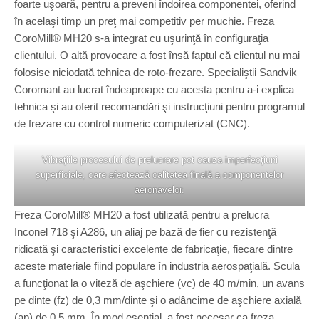
foarte uşoară, pentru a preveni îndoirea componentei, oferind
în acelaşi timp un preţ mai competitiv per muchie. Freza
CoroMill® MH20 s-a integrat cu uşurinţă în configuraţia
clientului. O altă provocare a fost însă faptul că clientul nu mai
folosise niciodată tehnica de roto-frezare. Specialiştii Sandvik
Coromant au lucrat îndeaproape cu acesta pentru a-i explica
tehnica şi au oferit recomandări şi instrucţiuni pentru programul
de frezare cu control numeric computerizat (CNC).
Vibraţiile procesului de prelucrare pot cauza imperfecţiuni
superficiale, care afectează calitatea finală a componentelor
aeronavelor.
Freza CoroMill® MH20 a fost utilizată pentru a prelucra
Inconel 718 şi A286, un aliaj pe bază de fier cu rezistenţă
ridicată şi caracteristici excelente de fabricaţie, fiecare dintre
aceste materiale fiind populare în industria aerospaţială. Scula
a funcţionat la o viteză de aşchiere (vc) de 40 m/min, un avans
pe dinte (fz) de 0,3 mm/dinte şi o adâncime de aşchiere axială
(ap) de 0,5 mm. În mod esenţial, a fost necesar ca freza