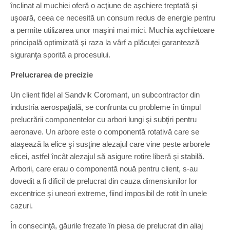
înclinat al muchiei oferă o acţiune de aşchiere treptată şi
uşoară, ceea ce necesită un consum redus de energie pentru
a permite utilizarea unor maşini mai mici. Muchia aşchietoare
principală optimizată şi raza la vârf a plăcuţei garantează
siguranţa sporită a procesului.
Prelucrarea de precizie
Un client fidel al Sandvik Coromant, un subcontractor din
industria aerospaţială, se confrunta cu probleme în timpul
prelucrării componentelor cu arbori lungi şi subţiri pentru
aeronave. Un arbore este o componentă rotativă care se
ataşează la elice şi susţine alezajul care vine peste arborele
elicei, astfel încât alezajul să asigure rotire liberă şi stabilă.
Arborii, care erau o componentă nouă pentru client, s-au
dovedit a fi dificil de prelucrat din cauza dimensiunilor lor
excentrice şi uneori extreme, fiind imposibil de rotit în unele
cazuri.
În consecinţă, găurile frezate în piesa de prelucrat din aliaj