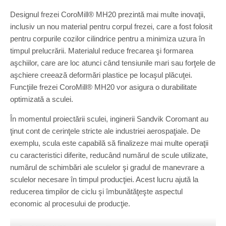
Designul frezei CoroMill® MH20 prezintă mai multe inovaţii,
inclusiv un nou material pentru corpul frezei, care a fost folosit
pentru corpurile cozilor cilindrice pentru a minimiza uzura în
timpul prelucrării. Materialul reduce frecarea şi formarea
aşchiilor, care are loc atunci când tensiunile mari sau forţele de
aşchiere creează deformări plastice pe locaşul plăcuţei.
Funcţiile frezei CoroMill® MH20 vor asigura o durabilitate
optimizată a sculei.
În momentul proiectării sculei, inginerii Sandvik Coromant au
ţinut cont de cerinţele stricte ale industriei aerospaţiale. De
exemplu, scula este capabilă să finalizeze mai multe operaţii
cu caracteristici diferite, reducând numărul de scule utilizate,
numărul de schimbări ale sculelor şi gradul de manevrare a
sculelor necesare în timpul producţiei. Acest lucru ajută la
reducerea timpilor de ciclu şi îmbunătăţeşte aspectul
economic al procesului de producţie.