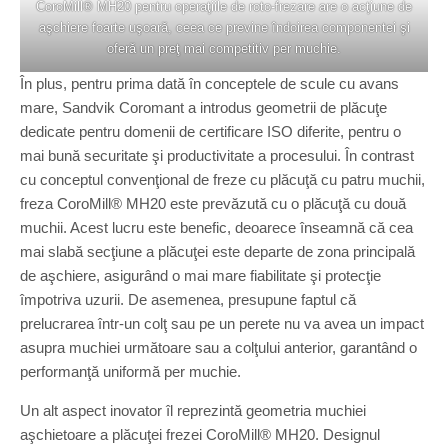
CoroMill® MH20 pentru operaţiile de roto-frezare are o acţiune de
aşchiere foarte uşoară, ceea ce previne îndoirea componentei şi
oferă un preţ mai competitiv per muchie.
În plus, pentru prima dată în conceptele de scule cu avans
mare, Sandvik Coromant a introdus geometrii de plăcuţe
dedicate pentru domenii de certificare ISO diferite, pentru o
mai bună securitate şi productivitate a procesului. În contrast
cu conceptul convenţional de freze cu plăcuţă cu patru muchii,
freza CoroMill® MH20 este prevăzută cu o plăcuţă cu două
muchii. Acest lucru este benefic, deoarece înseamnă că cea
mai slabă secţiune a plăcuţei este departe de zona principală
de aşchiere, asigurând o mai mare fiabilitate şi protecţie
împotriva uzurii. De asemenea, presupune faptul că
prelucrarea într-un colţ sau pe un perete nu va avea un impact
asupra muchiei următoare sau a colţului anterior, garantând o
performanţă uniformă per muchie.
Un alt aspect inovator îl reprezintă geometria muchiei
aşchietoare a plăcuţei frezei CoroMill® MH20. Designul