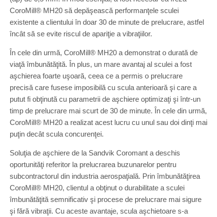
CoroMill® MH20 să depăşească performanţele sculei
existente a clientului în doar 30 de minute de prelucrare, astfel
încât să se evite riscul de apariţie a vibraţiilor.
În cele din urmă, CoroMill® MH20 a demonstrat o durată de
viaţă îmbunătăţită. În plus, un mare avantaj al sculei a fost
aşchierea foarte uşoară, ceea ce a permis o prelucrare
precisă care fusese imposibilă cu scula anterioară şi care a
putut fi obţinută cu parametrii de aşchiere optimizaţi şi într-un
timp de prelucrare mai scurt de 30 de minute. În cele din urmă,
CoroMill® MH20 a realizat acest lucru cu unul sau doi dinţi mai
puţin decât scula concurenţei.
Soluţia de aşchiere de la Sandvik Coromant a deschis
oportunităţi referitor la prelucrarea buzunarelor pentru
subcontractorul din industria aerospaţială. Prin îmbunătăţirea
CoroMill® MH20, clientul a obţinut o durabilitate a sculei
îmbunătăţită semnificativ şi procese de prelucrare mai sigure
şi fără vibraţii. Cu aceste avantaje, scula aşchietoare s-a