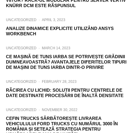
VIITOR? RACK-UL MODULAR PENTRU SERVER VERTIV
KNÜRR DCM ESTE RÃSPUNSUL
UNCATEGORIZED
·
APRIL 3, 2023
ANALIZE DINAMICE EXPLICITE UTILIZÂND ANSYS
WORKBENCH
UNCATEGORIZED
·
MARCH 14, 2023
CE MAȘINĂ DE TUNS IARBA SE POTRIVEȘTE GRĂDINII
DUMNEAVOASTRĂ? AVANTAJELE DIFERITELOR TIPURI
DE MAȘINI DE TUNS IARBA DINTR-O PRIVIRE
UNCATEGORIZED
·
FEBRUARY 28, 2023
RÃCIREA CU LICHID: SOLUTII PENTRU CENTRELE DE
DATE DESTINATE PROCESÃRII DE ÎNALTÃ DENSITATE
UNCATEGORIZED
·
NOVEMBER 30, 2022
CEFIN TRUCKS SĂRBĂTOREȘTE LIVRAREA
VEHICULULUI FORD TRUCKS CU NUMĂRUL 3000 ÎN
ROMÂNIA ȘI SETEAZĂ STRATEGIA PENTRU