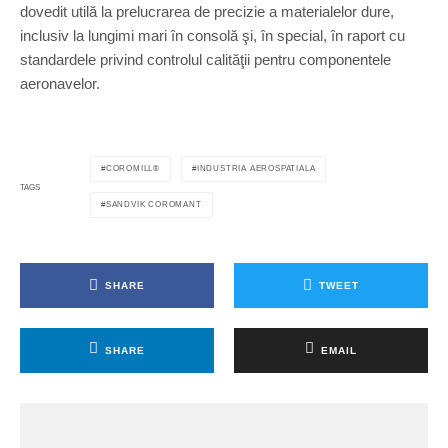
dovedit utilă la prelucrarea de precizie a materialelor dure,
inclusiv la lungimi mari în consolă şi, în special, în raport cu
standardele privind controlul calităţii pentru componentele
aeronavelor.
COROMILL®
INDUSTRIA AEROSPATIALA
TAGS
SANDVIK COROMANT
SHARE
TWEET
SHARE
EMAIL