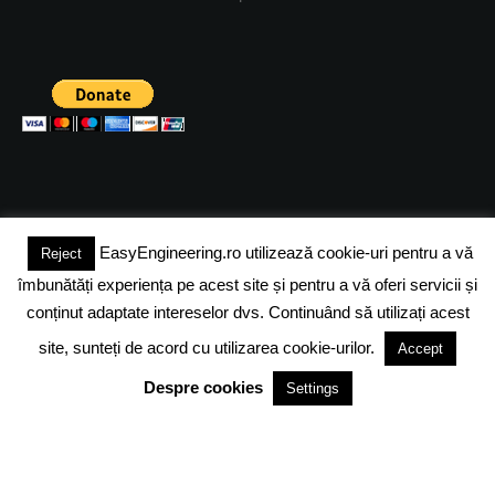
EasyEngineering.ro utilizează cookie-uri pentru a vă
Reject
(c) 2024 - FineEngineeringMagazine. All rights reserved.
îmbunătăți experiența pe acest site și pentru a vă oferi servicii și
DESPRE NOI
ADVERTISING
JOBS
DESPRE COOKIES
conținut adaptate intereselor dvs. Continuând să utilizați acest
site, sunteți de acord cu utilizarea cookie-urilor.
Accept
POLITICA DE CONFIDENTIALITATE
TERMENI SI CONDITII
Despre cookies
Settings