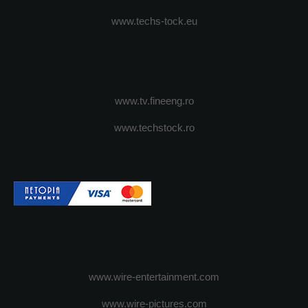
www.techs-tock.eu
www.tv.fineeng.ro
www.techstock.ro
www.wire-entertainment.com
www.wire-pictures.com