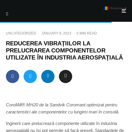
Romanian
▼
UNCATEGORIZED
·
JANUARY 9, 2023
·
6 MIN READ
REDUCEREA VIBRAŢIILOR LA
PRELUCRAREA COMPONENTELOR
UTILIZATE ÎN INDUSTRIA AEROSPAŢIALĂ
CoroMill® MH20 de la Sandvik Coromant optimizat pentru
caracteristici ale componentelor cu lungimi mari în consolă
.
Inginerii care prelucrează componente utilizate în industria
aerospaţială nu îşi pot permite să facă greşeli. Standardele de