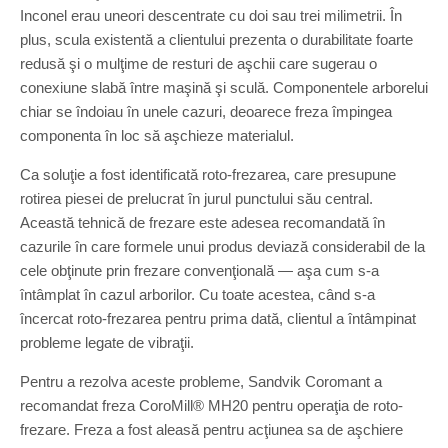
Inconel erau uneori descentrate cu doi sau trei milimetrii. În
plus, scula existentă a clientului prezenta o durabilitate foarte
redusă şi o mulţime de resturi de aşchii care sugerau o
conexiune slabă între maşină şi sculă. Componentele arborelui
chiar se îndoiau în unele cazuri, deoarece freza împingea
componenta în loc să aşchieze materialul.
Ca soluţie a fost identificată roto-frezarea, care presupune
rotirea piesei de prelucrat în jurul punctului său central.
Această tehnică de frezare este adesea recomandată în
cazurile în care formele unui produs deviază considerabil de la
cele obţinute prin frezare convenţională ― aşa cum s-a
întâmplat în cazul arborilor. Cu toate acestea, când s-a
încercat roto-frezarea pentru prima dată, clientul a întâmpinat
probleme legate de vibraţii.
Pentru a rezolva aceste probleme, Sandvik Coromant a
recomandat freza CoroMill® MH20 pentru operaţia de roto-
frezare. Freza a fost aleasă pentru acţiunea sa de aşchiere