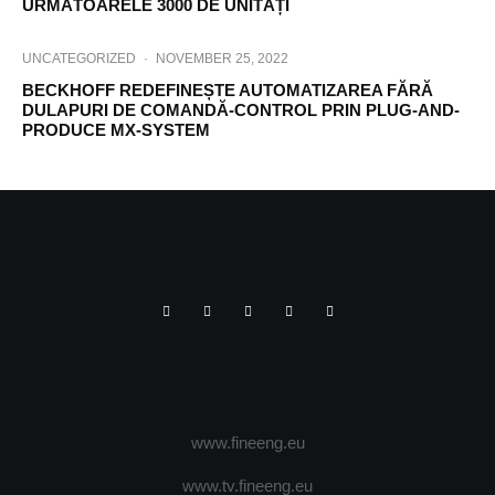
URMĂTOARELE 3000 DE UNITĂȚI
UNCATEGORIZED
·
NOVEMBER 25, 2022
BECKHOFF REDEFINEȘTE AUTOMATIZAREA FĂRĂ
DULAPURI DE COMANDĂ-CONTROL PRIN PLUG-AND-
PRODUCE MX-SYSTEM
www.fineeng.eu
www.tv.fineeng.eu