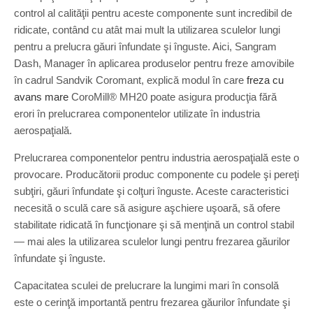
control al calităţii pentru aceste componente sunt incredibil de
ridicate, contând cu atât mai mult la utilizarea sculelor lungi
pentru a prelucra găuri înfundate şi înguste. Aici, Sangram
Dash, Manager în aplicarea produselor pentru freze amovibile
în cadrul Sandvik Coromant, explică modul în care
freza cu
avans mare
CoroMill® MH20 poate asigura producţia fără
erori în prelucrarea componentelor utilizate în industria
aerospaţială.
Prelucrarea componentelor pentru industria aerospaţială este o
provocare. Producătorii produc componente cu podele şi pereţi
subţiri, găuri înfundate şi colţuri înguste. Aceste caracteristici
necesită o sculă care să asigure aşchiere uşoară, să ofere
stabilitate ridicată în funcţionare şi să menţină un control stabil
― mai ales la utilizarea sculelor lungi pentru frezarea găurilor
înfundate şi înguste.
Capacitatea sculei de prelucrare la lungimi mari în consolă
este o cerinţă importantă pentru frezarea găurilor înfundate şi