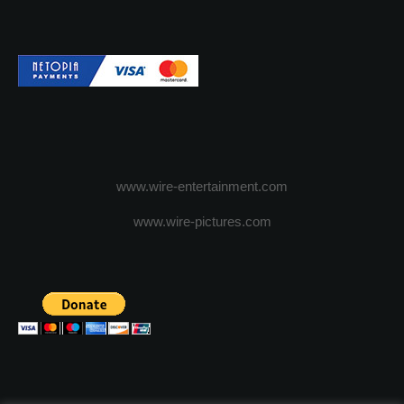
www.wire-entertainment.com
www.wire-pictures.com