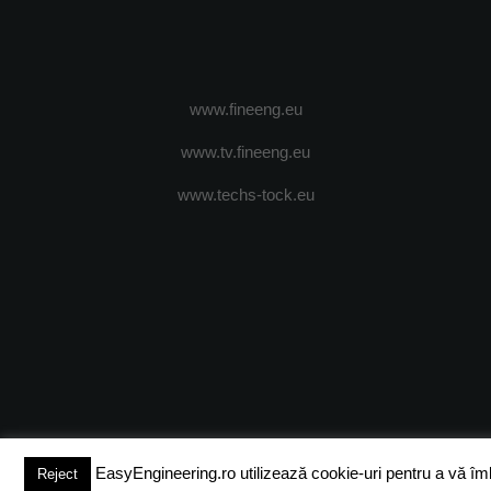
www.fineeng.eu
www.tv.fineeng.eu
www.techs-tock.eu
(c) 2024 - FineEngineeringMagazine. All rights reserved.
DESPRE N
EasyEngineering.ro utilizează cookie-uri pentru a vă îmbun
Reject