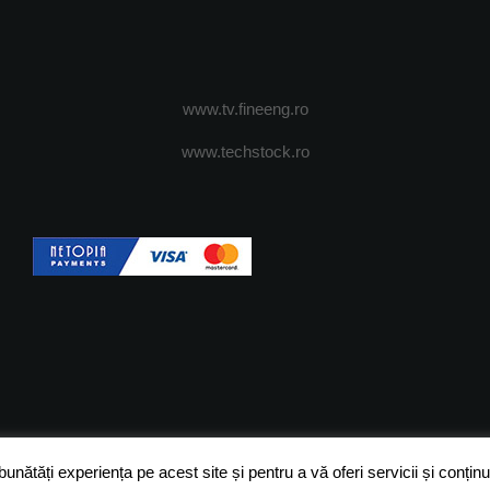
www.tv.fineeng.ro
www.techstock.ro
OI
ADVERTISING
JOBS
DESPRE COOKIES
POLIT
ătăți experiența pe acest site și pentru a vă oferi servicii și conținut