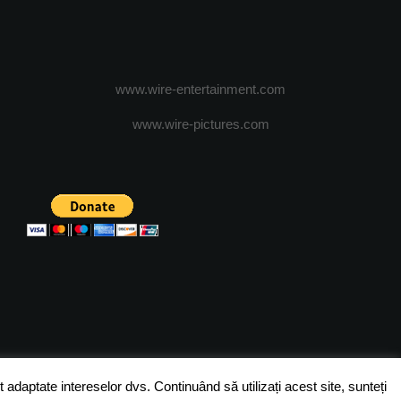
www.wire-entertainment.com
www.wire-pictures.com
ICA DE CONFIDENTIALITATE
TERMENI SI CONDITII
 adaptate intereselor dvs. Continuând să utilizați acest site, sunteți