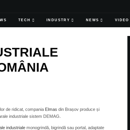
EWS
TECH
INDUSTRY
NEWS
VIDEO
USTRIALE
ROMÂNIA
ilor de ridicat, compania
Elmas
din Brașov produce și
rale industriale sistem DEMAG.
le industriale
monogrindă, bigrindă sau portal, adaptate