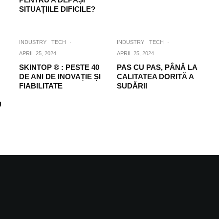
SITUAȚIILE DIFICILE?
INDUSTRY
TECH
·
INDUSTRY
TECH
·
APRIL 25, 2024
APRIL 25, 2024
SKINTOP ® : PESTE 40
PAS CU PAS, PÂNĂ LA
DE ANI DE INOVAȚIE ȘI
CALITATEA DORITĂ A
FIABILITATE
SUDĂRII
U