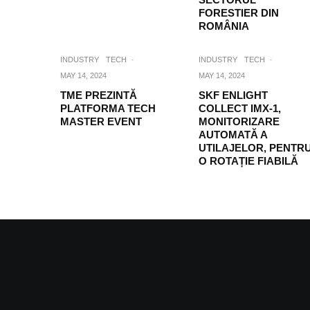
FORESTIER DIN
ROMÂNIA
INDUSTRY
TECH
·
INDUSTRY
TECH
·
MAY 14, 2024
MAY 14, 2024
TME PREZINTĂ
SKF ENLIGHT
PLATFORMA TECH
COLLECT IMX-1,
MASTER EVENT
MONITORIZARE
AUTOMATĂ A
UTILAJELOR, PENTR
O ROTAȚIE FIABILĂ