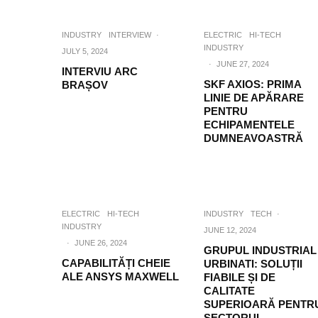
INDUSTRY
INTERVIEW
·
ELECTRIC
HI-TECH
INDUSTRY
JULY 5, 2024
·
JUNE 27, 2024
INTERVIU ARC
SKF AXIOS: PRIMA
BRAȘOV
LINIE DE APĂRARE
PENTRU
ECHIPAMENTELE
DUMNEAVOASTRĂ
ELECTRIC
HI-TECH
INDUSTRY
TECH
·
INDUSTRY
JUNE 12, 2024
·
JUNE 26, 2024
GRUPUL INDUSTRIAL
CAPABILITĂȚI CHEIE
URBINATI: SOLUȚII
ALE ANSYS MAXWELL
FIABILE ȘI DE
CALITATE
SUPERIOARĂ PENTR
SECTORUL