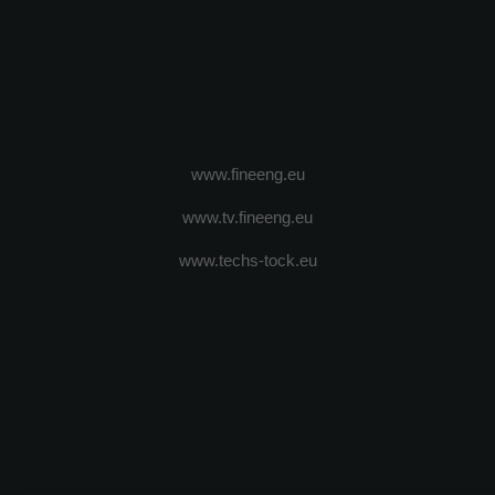
www.fineeng.eu
www.tv.fineeng.eu
www.techs-tock.eu