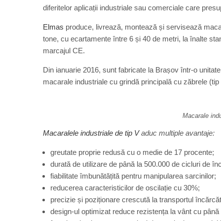
diferitelor aplicații industriale sau comerciale care presu
Elmas
produce, livrează, montează și servisează macara
tone, cu ecartamente între 6 și 40 de metri, la înalte sta
marcajul CE.
Din ianuarie 2016, sunt fabricate la Brașov într-o unitat
macarale industriale cu grindă principală cu zăbrele (ti
Macarale indu
Macaralele industriale de tip V
aduc multiple avantaje:
greutate proprie redusă cu o medie de 17 procente;
durată de utilizare de până la 500.000 de cicluri de în
fiabilitate îmbunătățită pentru manipularea sarcinilor;
reducerea caracteristicilor de oscilație cu 30%;
precizie și poziționare crescută la transportul încărcăt
design-ul optimizat reduce rezistența la vânt cu până