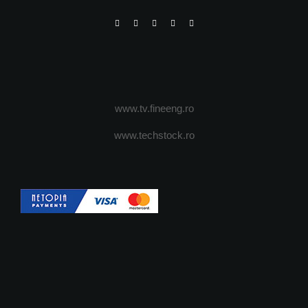
www.tv.fineeng.ro
www.techstock.ro