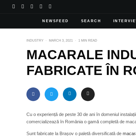
NEWSFEED
SEARCH
INTERVI
INDUSTRY
·
MARCH 3, 2021
·
1 MIN READ
MACARALE IND
FABRICATE ÎN 
Cu o experiență de peste 30 de ani în domeniul instalați
comercializează în România o gamă completă de maca
Sunt fabricate la Brașov o paletă diversificată de
macara