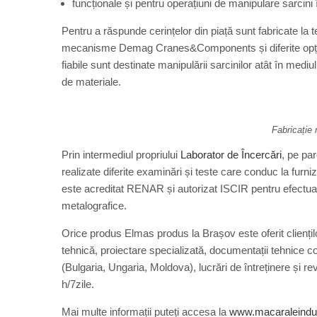
funcționale și pentru operațiuni de manipulare sarcini 
Pentru a răspunde cerințelor din piață sunt fabricate la 
mecanisme Demag Cranes&Components și diferite opțiun
fiabile sunt destinate manipulării sarcinilor atât în mediul
de materiale.
Fabricație 
Prin intermediul propriului
Laborator de Încercări
, pe pa
realizate diferite examinări și teste care conduc la furni
este acreditat RENAR și autorizat ISCIR pentru efectua
metalografice.
Orice produs Elmas produs la Brașov este oferit clienți
tehnică, proiectare specializată, documentații tehnice co
(Bulgaria, Ungaria, Moldova), lucrări de întreținere și re
h/7zile.
Mai multe informații puteți accesa la
www.macaraleindus