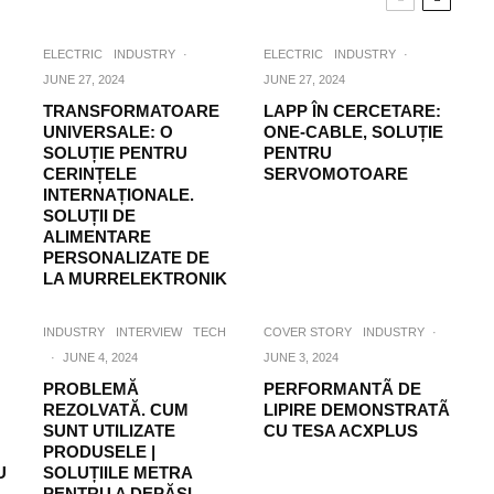
ELECTRIC
INDUSTRY
·
ELECTRIC
INDUSTRY
·
JUNE 27, 2024
JUNE 27, 2024
TRANSFORMATOARE
LAPP ÎN CERCETARE:
UNIVERSALE: O
ONE-CABLE, SOLUȚIE
SOLUȚIE PENTRU
PENTRU
CERINȚELE
SERVOMOTOARE
INTERNAȚIONALE.
SOLUȚII DE
ALIMENTARE
PERSONALIZATE DE
LA MURRELEKTRONIK
INDUSTRY
INTERVIEW
TECH
COVER STORY
INDUSTRY
·
·
JUNE 4, 2024
JUNE 3, 2024
PROBLEMĂ
PERFORMANTÃ DE
REZOLVATĂ. CUM
LIPIRE DEMONSTRATÃ
SUNT UTILIZATE
CU TESA ACXPLUS
PRODUSELE |
U
SOLUȚIILE METRA
PENTRU A DEPĂȘI