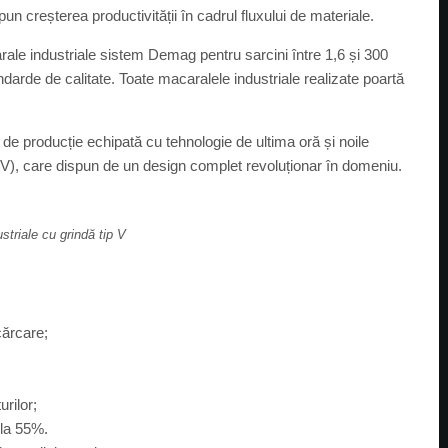
pun creșterea productivității în cadrul fluxului de materiale.
le industriale sistem Demag pentru sarcini între 1,6 și 300
ndarde de calitate. Toate macaralele industriale realizate poartă
e de producție echipată cu tehnologie de ultima oră și noile
p V), care dispun de un design complet revoluționar în domeniu.
striale cu grindă tip V
cărcare;
urilor;
 la 55%.