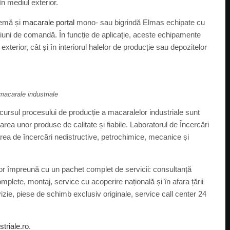
în mediul exterior.
temă și
macarale portal
mono- sau bigrindă Elmas echipate cu
i de comandă. În funcție de aplicație, aceste echipamente
 exterior, cât și în interiorul halelor de producție sau depozitelor
macarale industriale
rcursul procesului de producție a macaralelor industriale sunt
zarea unor produse de calitate și fiabile. Laboratorul de Încercări
rea de încercări nedistructive, petrochimice, mecanice și
lor împreună cu un pachet complet de servicii: consultanță
mplete, montaj, service cu acoperire națională și în afara țării
vizie, piese de schimb exclusiv originale, service call center 24
triale.ro
.