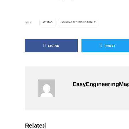
ELMAS
MACARALE INDUSTRIALE
TAGS
SHARE
TWEET
EasyEngineeringMa
Related