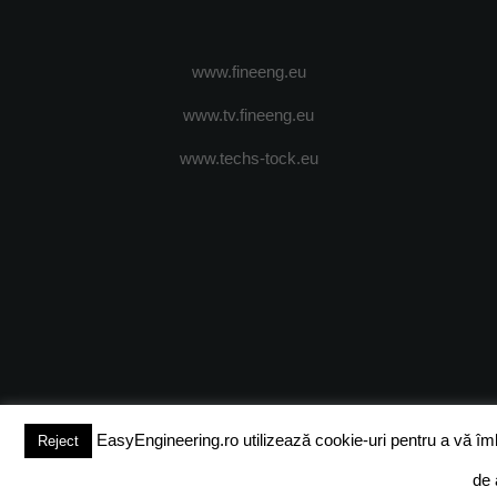
www.fineeng.eu
www.tv.fineeng.eu
www.techs-tock.eu
(c) 2024 - FineEngineeringMagazine. All rights reserved.
DESPRE N
EasyEngineering.ro utilizează cookie-uri pentru a vă îmbun
Reject
de 