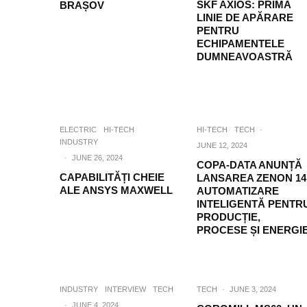
SKF AXIOS: PRIMA
BRAȘOV
LINIE DE APĂRARE
PENTRU
ECHIPAMENTELE
DUMNEAVOASTRĂ
ELECTRIC
HI-TECH
HI-TECH
TECH
·
INDUSTRY
JUNE 12, 2024
·
JUNE 26, 2024
COPA-DATA ANUNȚĂ
CAPABILITĂȚI CHEIE
LANSAREA ZENON 14
ALE ANSYS MAXWELL
AUTOMATIZARE
INTELIGENTĂ PENTR
PRODUCȚIE,
PROCESE ȘI ENERGI
INDUSTRY
INTERVIEW
TECH
TECH
·
JUNE 3, 2024
·
JUNE 4, 2024