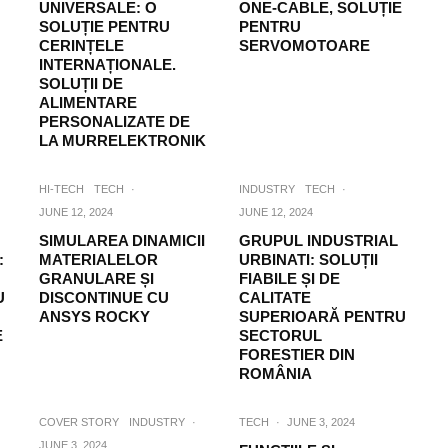
UNIVERSALE: O
ONE-CABLE, SOLUȚIE
SOLUȚIE PENTRU
PENTRU
CERINȚELE
SERVOMOTOARE
INTERNAȚIONALE.
SOLUȚII DE
ALIMENTARE
PERSONALIZATE DE
LA MURRELEKTRONIK
HI-TECH
TECH
·
INDUSTRY
TECH
·
JUNE 12, 2024
JUNE 12, 2024
SIMULAREA DINAMICII
GRUPUL INDUSTRIAL
:
MATERIALELOR
URBINATI: SOLUȚII
GRANULARE ȘI
FIABILE ȘI DE
U
DISCONTINUE CU
CALITATE
ANSYS ROCKY
SUPERIOARĂ PENTRU
E
SECTORUL
FORESTIER DIN
ROMÂNIA
COVER STORY
INDUSTRY
·
TECH
·
JUNE 3, 2024
JUNE 3, 2024