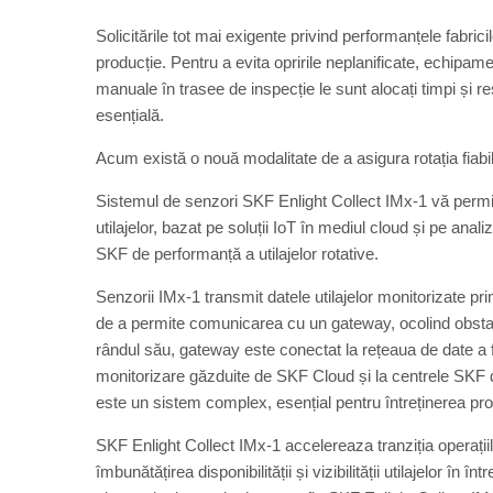
Solicitările tot mai exigente privind performanțele fabric
producție. Pentru a evita opririle neplanificate, echipam
manuale în trasee de inspecție le sunt alocați timpi și
esențială.
Acum există o nouă modalitate de a asigura rotația fiabil
Sistemul de senzori SKF Enlight Collect IMx-1 vă permi
utilajelor, bazat pe soluții IoT în mediul cloud și pe anal
SKF de performanță a utilajelor rotative.
Senzorii IMx-1 transmit datele utilajelor monitorizate pri
de a permite comunicarea cu un gateway, ocolind obstacol
rândul său, gateway este conectat la rețeaua de date a fab
monitorizare găzduite de SKF Cloud și la centrele SKF de
este un sistem complex, esențial pentru întreținerea proac
SKF Enlight Collect IMx-1 accelereaza tranziția operațiil
îmbunătățirea disponibilității și vizibilității utilajelor 