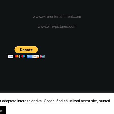
www.wire-entertainment.com
www.wire-pictures.com
ICA DE CONFIDENTIALITATE
TERMENI SI CONDITII
 adaptate intereselor dvs. Continuând să utilizați acest site, sunteți
gs