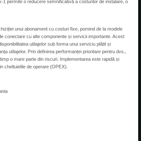
x-1 permite o reducere semnificativă a costurilor de instalare, o
hiziției unui abonament cu costuri fixe, pornind de la modele
 de conectare cu alte componente și servicii importante. Acest
sponibilitatea utilajelor sub forma unui serviciu plătit și
 utilajelor. Prin definirea performanței prioritare pentru dvs.,
și timp o mare parte din riscuri. Implementarea este rapidă și
din cheltuielile de operare (OPEX).
ania