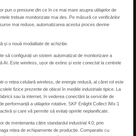
ilor pun o presiune din ce în ce mai mare asupra utilajelor de
entele trebuie monitorizate mai des. Pe măsură ce verificărilor
 resurse mai reduse, automatizarea acestui proces devine
ă și o nouă modalitate de achiziție.
te să configurați un sistem automatizat de monitorizare a
iză AI. Este wireless, ușor de extins și este conectat la centrele
ntr-o rețea celulară wireless, de energie redusă, al cărei rol este
ele fizice prezente de obicei în mediile industriale tipice. La
ricii sau la internet, în vederea conectării la serviciile de
 performanță a utilajelor rotative. SKF Enlight Collect IMx-1
tivă și care vă permite să evitați opririle neplanificate.
or de mentenanta către standardul industrial 4.0, prin
în întreaga rețea de echipamente de producție. Comparativ cu