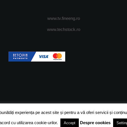
www.tv.fineeng.ro
www.techstock.ro
OI
ADVERTISING
JOBS
DESPRE COOKIES
POLIT
ătăți experiența pe acest site și pentru a vă oferi servicii și conținut
acord cu utilizarea cookie-urilor.
Despre cookies
Accept
Settin