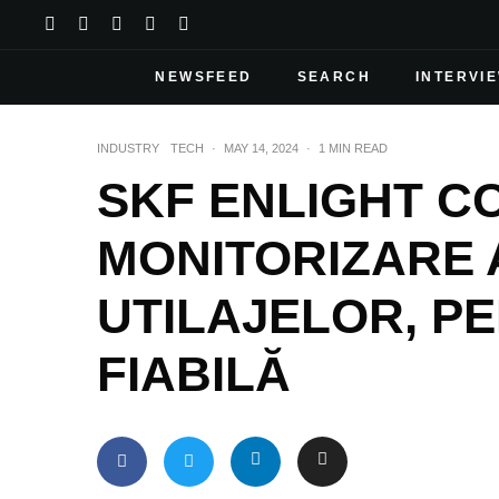
NEWSFEED
SEARCH
INTERVI
INDUSTRY
TECH
·
MAY 14, 2024
·
1 MIN READ
SKF ENLIGHT CO
MONITORIZARE 
UTILAJELOR, P
FIABILĂ