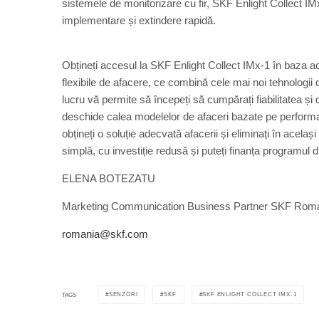
sistemele de monitorizare cu fir, SKF Enlight Collect IM
implementare și extindere rapidă.
Obțineți accesul la SKF Enlight Collect IMx-1 în baza ac
flexibile de afacere, ce combină cele mai noi tehnologii
lucru vă permite să începeți să cumpărați fiabilitatea și di
deschide calea modelelor de afaceri bazate pe performanța
obțineți o soluție adecvată afacerii și eliminați în acela
simplă, cu investiție redusă și puteți finanța programul 
ELENA BOTEZATU
Marketing Communication Business Partner SKF Rom
romania@skf.com
SENZORI
SKF
SKF ENLIGHT COLLECT IMX-1
TAGS