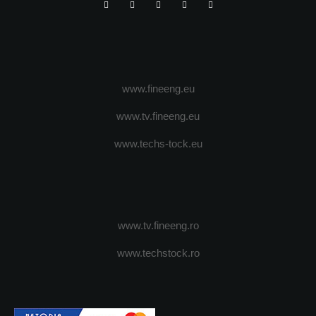
www.fineeng.eu
www.tv.fineeng.eu
www.techs-tock.eu
www.tv.fineeng.ro
www.techstock.ro