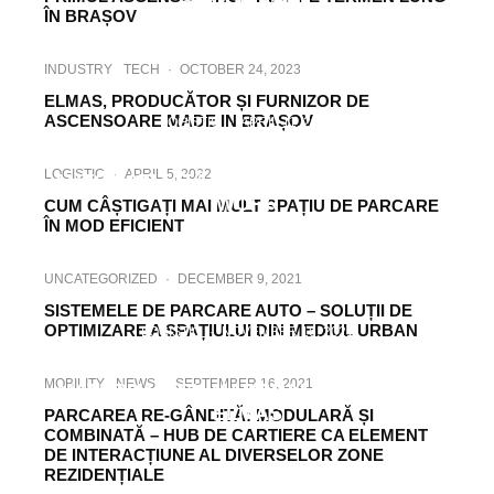
STIVUITORUL
ÎN BRAȘOV
INDUSTRY
TECH
·
OCTOBER 24, 2023
ELMAS, PRODUCĂTOR ȘI FURNIZOR DE
ASCENSOARE MADE IN BRAȘOV
LOGISTIC
·
APRIL 11, 2022
PROIECT PILOT ELMAS – PARCARE
LOGISTIC
·
APRIL 5, 2022
AUTOMATIZATĂ COMBIPARKER SISTEM
WÖHR
CUM CÂȘTIGAȚI MAI MULT SPAȚIU DE PARCARE
ÎN MOD EFICIENT
UNCATEGORIZED
·
DECEMBER 9, 2021
SISTEMELE DE PARCARE AUTO – SOLUȚII DE
OPTIMIZARE A SPAȚIULUI DIN MEDIUL URBAN
LOGISTIC
·
NOVEMBER 16, 2021
EFICIENȚĂ RIDICATĂ ÎN FLUXUL DE
MOBILITY
NEWS
·
SEPTEMBER 16, 2021
MATERIALE CU MACARALELE PORTAL
ELMAS
PARCAREA RE-GÂNDITĂ: MODULARĂ ȘI
COMBINATĂ – HUB DE CARTIERE CA ELEMENT
DE INTERACȚIUNE AL DIVERSELOR ZONE
REZIDENȚIALE