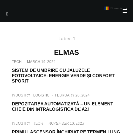
Romanian
▼
Latest
ELMAS
TECH
·
MARCH 19, 2024
SISTEM DE UMBRIRE CU JALUZELE
FOTOVOLTAICE: ENERGIE VERDE ȘI CONFORT
SPORIT
INDUSTRY
LOGISTIC
·
FEBRUARY 26, 2024
DEPOZITAREA AUTOMATIZATĂ – UN ELEMENT
INDUSTRY
LOGISTIC
·
DECEMBER 13, 2023
CHEIE DIN INTRALOGISTICA DE AZI
CAMERA INTELIGENTĂ EVITĂ
ACCIDENTELE CARE IMPLICĂ OAMENI ÎN
INDUSTRY
TECH
·
NOVEMBER 10, 2023
TIMPUL OPERAȚIUNILOR CU
PRIMUL ASCENSOR ÎNCHIRIAT PE TERMEN LUNG