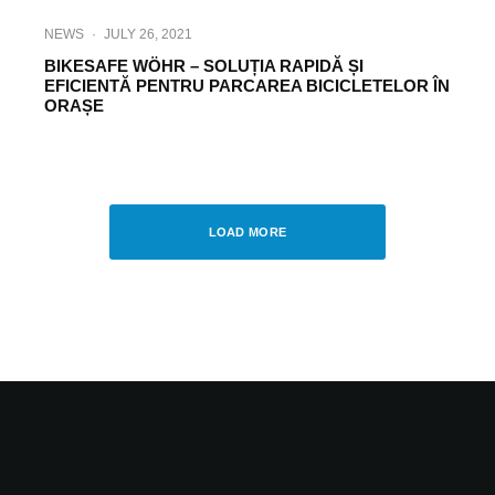
NEWS
·
JULY 26, 2021
BIKESAFE WÖHR – SOLUȚIA RAPIDĂ ȘI
EFICIENTĂ PENTRU PARCAREA BICICLETELOR ÎN
ORAȘE
LOGISTIC
·
JULY 8, 2021
Economie de timp și energie în procesul
de comisionare
LOAD MORE