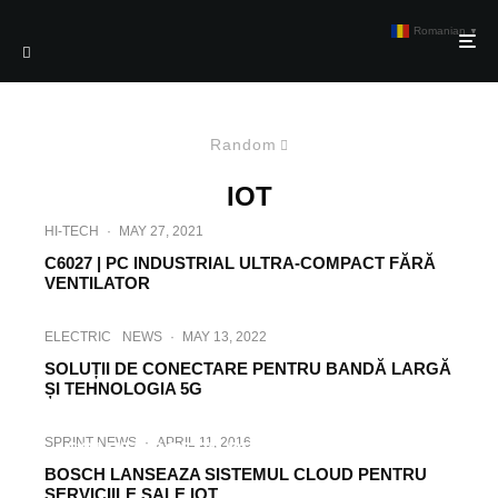
Romanian
▼
Random
IOT
HI-TECH
·
MAY 27, 2021
C6027 | PC INDUSTRIAL ULTRA-COMPACT FĂRĂ
VENTILATOR
ELECTRIC
NEWS
·
MAY 13, 2022
SOLUȚII DE CONECTARE PENTRU BANDĂ LARGĂ
ȘI TEHNOLOGIA 5G
TECH
·
SEPTEMBER 10, 2020
SPRINT NEWS
·
APRIL 11, 2016
SOLUTII BOSCH PENTRU PRODUCTIE
BOSCH LANSEAZA SISTEMUL CLOUD PENTRU
SERVICIILE SALE IOT