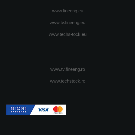
www.fineeng.eu
www.tv.fineeng.eu
www.techs-tock.eu
www.tv.fineeng.ro
www.techstock.ro