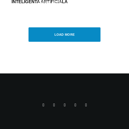
INTELIGENTA ARTIFICIALA
SPRINT NEWS
·
JUNE 11, 2020
ATOS SI SIEMENS LANSEAZA O SOLUTIE
DIGITAL TWIN PENTRU INDUSTRIA
FARMACEUTICA
LOAD MORE