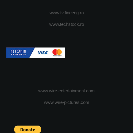
www.tv.fineeng.ro
www.techstock.ro
www.wire-entertainment.com
www.wire-pictures.com