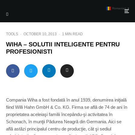
Romanian
▼
TOOLS
·
OCTOBER 10, 2013
·
1 MIN READ
WIHA – SOLUTII INTELIGENTE PENTRU
PROFESIONISTI
Compania Wiha a fost fondată în anul 1939, denumirea iniţială
fiind Willi Hahn GmbH & Co. KG. Firma se află de 74 de ani în
proprietatea aceleiaşi familii începându-şi activitatea în
Schonach, în munţii Pădurea Neagră din Germania. Aici se
află astăzi principalul centru de producţie, cât şi sediul