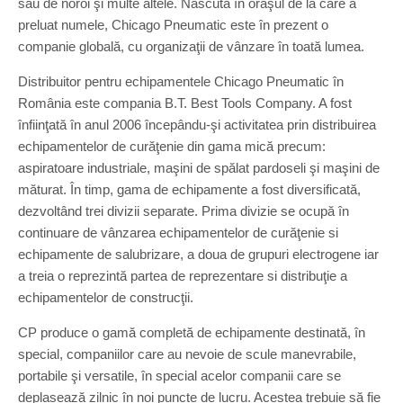
sau de noroi şi multe altele. Născută în oraşul de la care a
preluat numele, Chicago Pneumatic este în prezent o
companie globală, cu organizaţii de vânzare în toată lumea.
Distribuitor pentru echipamentele Chicago Pneumatic în
România este compania B.T. Best Tools Company. A fost
înfiinţată în anul 2006 începându-şi activitatea prin distribuirea
echipamentelor de curăţenie din gama mică precum:
aspiratoare industriale, maşini de spălat pardoseli şi maşini de
măturat. În timp, gama de echipamente a fost diversificată,
dezvoltând trei divizii separate. Prima divizie se ocupă în
continuare de vânzarea echipamentelor de curăţenie si
echipamente de salubrizare, a doua de grupuri electrogene iar
a treia o reprezintă partea de reprezentare si distribuţie a
echipamentelor de construcţii.
CP produce o gamă completă de echipamente destinată, în
special, companiilor care au nevoie de scule manevrabile,
portabile şi versatile, în special acelor companii care se
deplasează zilnic în noi puncte de lucru. Acestea trebuie să fie