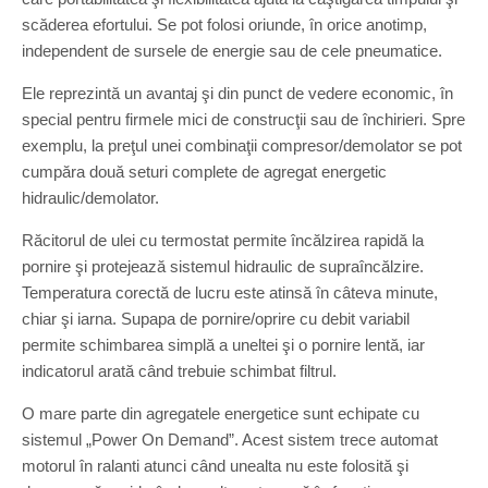
scăderea efortului. Se pot folosi oriunde, în orice anotimp,
independent de sursele de energie sau de cele pneumatice.
Ele reprezintă un avantaj şi din punct de vedere economic, în
special pentru firmele mici de construcţii sau de închirieri. Spre
exemplu, la preţul unei combinaţii compresor/demolator se pot
cumpăra două seturi complete de agregat energetic
hidraulic/demolator.
Răcitorul de ulei cu termostat permite încălzirea rapidă la
pornire şi protejează sistemul hidraulic de supraîncălzire.
Temperatura corectă de lucru este atinsă în câteva minute,
chiar şi iarna. Supapa de pornire/oprire cu debit variabil
permite schimbarea simplă a uneltei şi o pornire lentă, iar
indicatorul arată când trebuie schimbat filtrul.
O mare parte din agregatele energetice sunt echipate cu
sistemul „Power On Demand”. Acest sistem trece automat
motorul în ralanti atunci când unealta nu este folosită şi