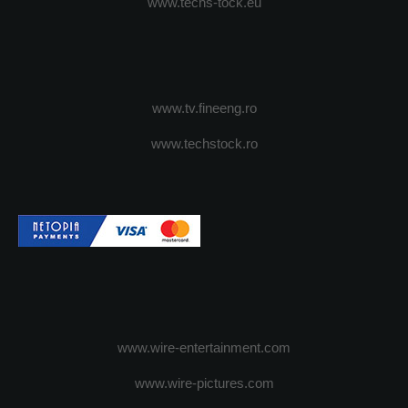
www.techs-tock.eu
www.tv.fineeng.ro
www.techstock.ro
www.wire-entertainment.com
www.wire-pictures.com