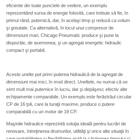
eficiente din toate punctele de vedere, un exemplu
reprezentând sursa de energie folosită, care trebuie să fie, în
primul rând, puternică, dar, în acelaşi timp şi redusă ca volum
şi greutate. Ca alternativă, în locul unui compresor de
dimensiuni mari, Chicago Pneumatic produce şi pune la
dispoziție, de asemenea, şi un agregat energetic hidraulic
compact şi portabil.
Aceste unelte pot primi puterea hidraulică de la agregat de
dimensiuni mai mici, în mod direct. Uneltele, nu numai că se
simt mult mai puternice în lucru, dar şi depăşesc efectiv alte
echipamente comparabile. Un exemplu este ferăstrăul circular
CP de 16 ţoli, care la turaţii maxime, produce o putere
comparabilă cu un motor de 18 CP.
Maşinile hidraulice reprezintă soluţia ideală pentru lucrări de
renovare, întreţinerea drumurilor, utilităţi şi orice alte situaţii în
care portabilitatea şi flexibilitatea ajută la câştigarea timpului şi