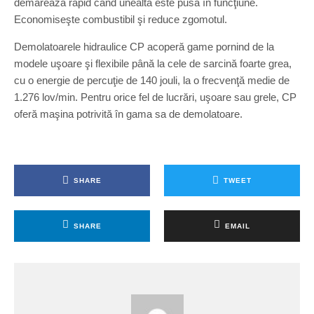
demarează rapid când unealta este pusă în funcţiune.
Economiseşte combustibil şi reduce zgomotul.
Demolatoarele hidraulice CP acoperă game pornind de la
modele uşoare şi flexibile până la cele de sarcină foarte grea,
cu o energie de percuţie de 140 jouli, la o frecvenţă medie de
1.276 lov/min. Pentru orice fel de lucrări, uşoare sau grele, CP
oferă maşina potrivită în gama sa de demolatoare.
SHARE
TWEET
SHARE
EMAIL