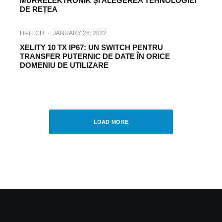
MURRELEKTRONIK ȘI ALEGEREA TEHNOLOGIEI
DE REȚEA
HI-TECH
·
JANUARY 26, 2022
XELITY 10 TX IP67: UN SWITCH PENTRU
TRANSFER PUTERNIC DE DATE ÎN ORICE
DOMENIU DE UTILIZARE
HI-TECH
TECH
·
OCTOBER 24, 2023
MURRELEKTRONIK – DIGITALIZAREA ÎN
PRELUCRAREA TABLEI METALICE
LOAD MORE