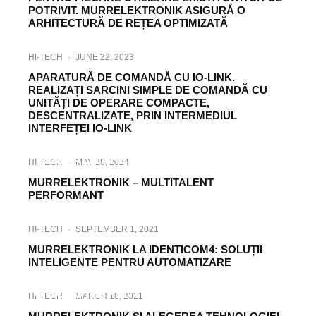
POTRIVIT. MURRELEKTRONIK ASIGURĂ O
ARHITECTURĂ DE REȚEA OPTIMIZATĂ
HI-TECH
·
JUNE 22, 2023
APARATURĂ DE COMANDĂ CU IO-LINK.
REALIZAȚI SARCINI SIMPLE DE COMANDĂ CU
UNITĂȚI DE OPERARE COMPACTE,
DESCENTRALIZATE, PRIN INTERMEDIUL
INTERFEȚEI IO-LINK
HI-TECH
·
JUNE 22, 2021
SEMNALIZARE EXPLICITĂ A STADIILOR
HI-TECH
·
MAY 28, 2024
PROCESELOR
MURRELEKTRONIK – MULTITALENT
PERFORMANT
HI-TECH
·
SEPTEMBER 1, 2021
MURRELEKTRONIK LA IDENTICOM4: SOLUȚII
INTELIGENTE PENTRU AUTOMATIZARE
HI-TECH
·
FEBRUARY 26, 2024
O SOLUȚIE PENTRU TOATE SITUAȚIILE:
HI-TECH
·
MARCH 18, 2021
MODLIGHT60 PRO-RGB