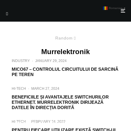
Romanian
▼
Random
Murrelektronik
INDUSTRY
·
JANUARY 29, 2024
MICO67 – CONTROLUL CIRCUITULUI DE SARCINĂ
PE TEREN
HI-TECH
·
MARCH 27, 2024
BENEFICIILE ȘI AVANTAJELE SWITCHURILOR
ETHERNET. MURRELEKTRONIK DIRIJEAZĂ
DATELE ÎN DIRECȚIA DORITĂ
HI-TECH
·
SEPTEMBER 24, 2021
HI-TECH
·
FEBRUARY 24, 2023
SISTEME MULTIFUNCȚIONALE MASTER
PENTRU FIECARE UTILIZARE EXISTĂ SWITCH-UL