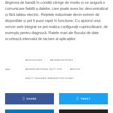
lărgimea de bandă în condiții vitrege de mediu și se asigură o
comunicare fiabilă a datelor, care poate avea loc descentralizat
și fără tablou electric. Rețelele industriale devin extrem de
disponibile și pot fi puse rapid în funcțiune. Cu ajutorul unui
server web integrat se pot realiza configurații cuprinzătoare, de
exemplu pentru diagnoză. Ratele mari ale fluxului de date
scurtează intervalul de tactare al aplicațiilor.
DIGITALIZARE
MURRELEKTRONIK
MURRELEKTRONIK XELITY IP20
SWITCH
TAGS
XELITY MANAGED MANAGED IP20 GIGABIT
SHARE
TWEET