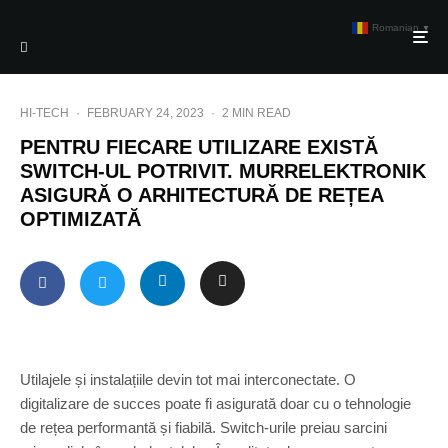
Romanian
▼
HI-TECH
·
FEBRUARY 24, 2023
·
2 MIN READ
PENTRU FIECARE UTILIZARE EXISTĂ
SWITCH-UL POTRIVIT. MURRELEKTRONIK
ASIGURĂ O ARHITECTURĂ DE REȚEA
OPTIMIZATĂ
Utilajele și instalațiile devin tot mai interconectate. O
digitalizare de succes poate fi asigurată doar cu o tehnologie
de rețea performantă și fiabilă. Switch-urile preiau sarcini