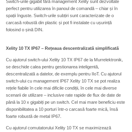
Switch-urile gigabit fără management Xelity sunt dezvoltate
perfect pentru utilizarea în panoul de comandă – chiar și în
spații înguste. Switch-urile subțiri sunt caracterizate de o
carcasă robustă din plastic și pot fi instalate cu ușurință
folosind o șină DIN.
Xelity 10 TX IP67 – Rețeaua descentralizată simplificată
Cu ajutorul switch-ului Xelity 10 TX IP67 de la Murrelektronik,
se deschide calea pentru gestionarea inteligentă,
descentralizată a datelor, de exemplu pentru IIoT. Cu ajutorul
switch-ului cu management IP67 Xelity 10 TX se pot realiza
rețele fiabile în cele mai dificile condiții, în cele mai diverse
scenarii de utilizare – inclusive rate rapide de flux de date de
până la 10 x gigabiți pe un switch. Cel mai mare beneficiu este
disponibilitatea a 10 porturi într-o carcasă foarte mică, însă
foarte robustă de metal IP67.
Cu ajutorul comutatorului Xelity 10 TX se maximizează