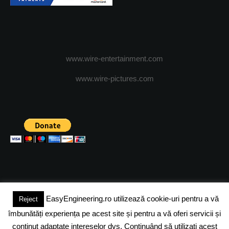
www.wire-entertainment.com
www.wire-pictures.com
EasyEngineering.ro utilizează cookie-uri pentru a vă
Reject
(c) 2024 - FineEngineeringMagazine. All rights reserved.
îmbunătăți experiența pe acest site și pentru a vă oferi servicii și
DESPRE NOI
ADVERTISING
JOBS
DESPRE COOKIES
conținut adaptate intereselor dvs. Continuând să utilizați acest