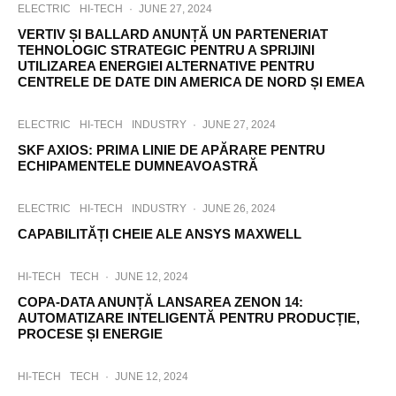
ELECTRIC
HI-TECH
·
JUNE 27, 2024
VERTIV ȘI BALLARD ANUNȚĂ UN PARTENERIAT
TEHNOLOGIC STRATEGIC PENTRU A SPRIJINI
UTILIZAREA ENERGIEI ALTERNATIVE PENTRU
CENTRELE DE DATE DIN AMERICA DE NORD ȘI EMEA
ELECTRIC
HI-TECH
INDUSTRY
·
JUNE 27, 2024
SKF AXIOS: PRIMA LINIE DE APĂRARE PENTRU
ECHIPAMENTELE DUMNEAVOASTRĂ
ELECTRIC
HI-TECH
INDUSTRY
·
JUNE 26, 2024
CAPABILITĂȚI CHEIE ALE ANSYS MAXWELL
HI-TECH
TECH
·
JUNE 12, 2024
COPA-DATA ANUNȚĂ LANSAREA ZENON 14:
AUTOMATIZARE INTELIGENTĂ PENTRU PRODUCȚIE,
PROCESE ȘI ENERGIE
HI-TECH
TECH
·
JUNE 12, 2024