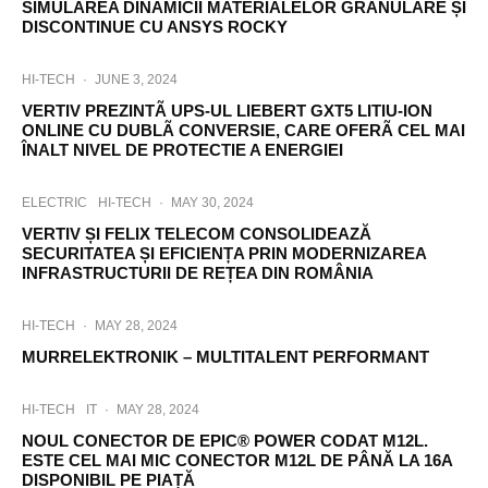
SIMULAREA DINAMICII MATERIALELOR GRANULARE ȘI
DISCONTINUE CU ANSYS ROCKY
HI-TECH
·
JUNE 3, 2024
VERTIV PREZINTÃ UPS-UL LIEBERT GXT5 LITIU-ION
ONLINE CU DUBLÃ CONVERSIE, CARE OFERÃ CEL MAI
ÎNALT NIVEL DE PROTECTIE A ENERGIEI
ELECTRIC
HI-TECH
·
MAY 30, 2024
VERTIV ȘI FELIX TELECOM CONSOLIDEAZĂ
SECURITATEA ȘI EFICIENȚA PRIN MODERNIZAREA
INFRASTRUCTURII DE REȚEA DIN ROMÂNIA
HI-TECH
·
MAY 28, 2024
MURRELEKTRONIK – MULTITALENT PERFORMANT
HI-TECH
IT
·
MAY 28, 2024
NOUL CONECTOR DE EPIC® POWER CODAT M12L.
ESTE CEL MAI MIC CONECTOR M12L DE PÂNĂ LA 16A
DISPONIBIL PE PIAȚĂ