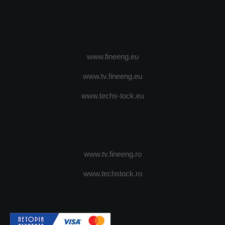
www.fineeng.eu
www.tv.fineeng.eu
www.techs-tock.eu
www.tv.fineeng.ro
www.techstock.ro