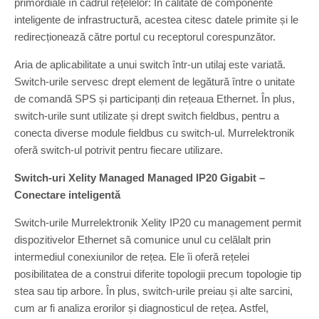
primordiale în cadrul rețelelor: În calitate de componente
inteligente de infrastructură, acestea citesc datele primite și le
redirecționează către portul cu receptorul corespunzător.
Aria de aplicabilitate a unui switch într-un utilaj este variată.
Switch-urile servesc drept element de legătură între o unitate
de comandă SPS și participanți din rețeaua Ethernet. În plus,
switch-urile sunt utilizate și drept switch fieldbus, pentru a
conecta diverse module fieldbus cu switch-ul. Murrelektronik
oferă switch-ul potrivit pentru fiecare utilizare.
Switch-uri Xelity Managed Managed IP20 Gigabit –
Conectare inteligentă
Switch-urile Murrelektronik Xelity IP20 cu management permit
dispozitivelor Ethernet să comunice unul cu celălalt prin
intermediul conexiunilor de rețea. Ele îi oferă rețelei
posibilitatea de a construi diferite topologii precum topologie tip
stea sau tip arbore. În plus, switch-urile preiau și alte sarcini,
cum ar fi analiza erorilor și diagnosticul de rețea. Astfel,