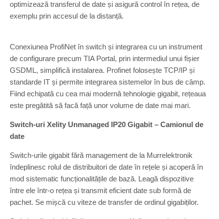
optimizează transferul de date și asigură control în rețea, de
exemplu prin accesul de la distanță.
Conexiunea ProfiNet în switch și integrarea cu un instrument
de configurare precum TIA Portal, prin intermediul unui fișier
GSDML, simplifică instalarea. Profinet folosește TCP/IP și
standarde IT și permite integrarea sistemelor în bus de câmp.
Fiind echipată cu cea mai modernă tehnologie gigabit, rețeaua
este pregătită să facă față unor volume de date mai mari.
Switch-uri Xelity Unmanaged IP20 Gigabit – Camionul de
date
Switch-urile gigabit fără management de la Murrelektronik
îndeplinesc rolul de distribuitori de date în rețele și acoperă în
mod sistematic funcționalitățile de bază. Leagă dispozitive
între ele într-o rețea și transmit eficient date sub formă de
pachet. Se mișcă cu viteze de transfer de ordinul gigabiților.