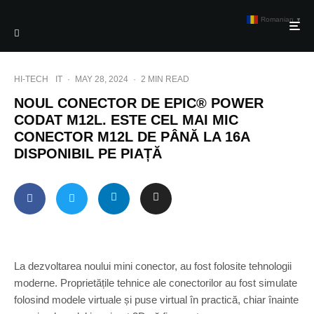
Romanian
▼
HI-TECH
IT
·
MAY 28, 2024
·
2 MIN READ
NOUL CONECTOR DE EPIC® POWER
CODAT M12L. ESTE CEL MAI MIC
CONECTOR M12L DE PÂNĂ LA 16A
DISPONIBIL PE PIAȚĂ
La dezvoltarea noului mini conector, au fost folosite tehnologii
moderne. Proprietățile tehnice ale conectorilor au fost simulate
folosind modele virtuale și puse virtual în practică, chiar înainte