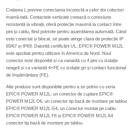
Codarea L previne conectarea incorectă a celor doi colectori
mamă-tată. Contactele sertizate creează o conexiune
rezistentă la vibrații, oferă protecție maximă la contact între
pini și cablu, fiind potrivite pentru asamblarea automată. Când
este conectat și blocat, se poate atinge clasa de protecție IP
65/67 și IP69. Datorită certificării UL, EPIC® POWER M12L
este aprobat pentru utilizare în America de Nord. Noul
conector este disponibil și ca variantă cu 4 pini cu izolație
neagră și ca variantă 4+FE cu izolație gri și contact funcțional
de împământare (FE).
Alte produse sunt disponibile pentru a se potrivi cu seria
EPIC® POWER M12L: un conector de cuplare EPIC®
POWER M12L D6, un conector tip bază de montare pe tablou
EPIC® POWER M12L G4, un conector montat pe cablu
EPIC® POWER M12L F6 și EPIC® POWER M12L A4
conector tip bază de montare pe tablou.