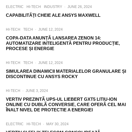
ELECTRIC
HI-TECH
INDUSTRY
·
JUNE 26, 2024
CAPABILITĂȚI CHEIE ALE ANSYS MAXWELL
HI-TECH
TECH
·
JUNE 12, 2024
COPA-DATA ANUNȚĂ LANSAREA ZENON 14:
AUTOMATIZARE INTELIGENTĂ PENTRU PRODUCȚIE,
PROCESE ȘI ENERGIE
HI-TECH
TECH
·
JUNE 12, 2024
SIMULAREA DINAMICII MATERIALELOR GRANULARE ȘI
DISCONTINUE CU ANSYS ROCKY
HI-TECH
·
JUNE 3, 2024
VERTIV PREZINTÃ UPS-UL LIEBERT GXT5 LITIU-ION
ONLINE CU DUBLÃ CONVERSIE, CARE OFERÃ CEL MAI
ÎNALT NIVEL DE PROTECTIE A ENERGIEI
ELECTRIC
HI-TECH
·
MAY 30, 2024