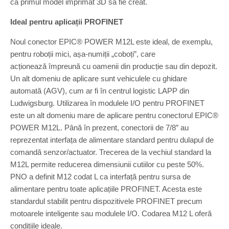
ca primul model imprimat 3D să fie creat.
Ideal pentru aplicații PROFINET
Noul conector EPIC® POWER M12L este ideal, de exemplu,
pentru roboții mici, așa-numiții „coboți”, care
acționează împreună cu oamenii din producție sau din depozit.
Un alt domeniu de aplicare sunt vehiculele cu ghidare
automată (AGV), cum ar fi în centrul logistic LAPP din
Ludwigsburg. Utilizarea în modulele I/O pentru PROFINET
este un alt domeniu mare de aplicare pentru conectorul EPIC®
POWER M12L. Până în prezent, conectorii de 7/8″ au
reprezentat interfața de alimentare standard pentru dulapul de
comandă senzor/actuator. Trecerea de la vechiul standard la
M12L permite reducerea dimensiunii cutiilor cu peste 50%.
PNO a definit M12 codat L ca interfață pentru sursa de
alimentare pentru toate aplicațiile PROFINET. Acesta este
standardul stabilit pentru dispozitivele PROFINET precum
motoarele inteligente sau modulele I/O. Codarea M12 L oferă
condițiile ideale.