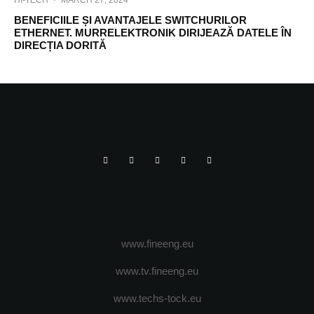
HI-TECH
·
MARCH 27, 2024
BENEFICIILE ȘI AVANTAJELE SWITCHURILOR
ETHERNET. MURRELEKTRONIK DIRIJEAZĂ DATELE ÎN
DIRECȚIA DORITĂ
www.fineeng.eu
www.tv.fineeng.eu
www.techs-tock.eu