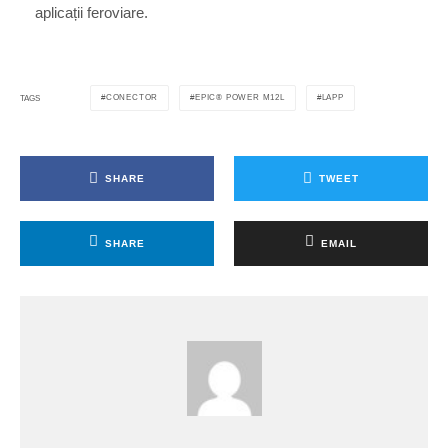
aplicații feroviare.
CONECTOR
EPIC® POWER M12L
LAPP
TAGS
SHARE
TWEET
SHARE
EMAIL