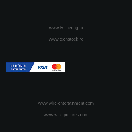
www.tv.fineeng.ro
www.techstock.ro
www.wire-entertainment.com
www.wire-pictures.com