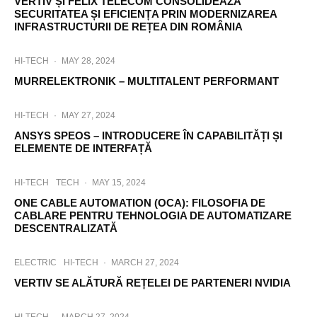
VERTIV ȘI FELIX TELECOM CONSOLIDEAZĂ
SECURITATEA ȘI EFICIENȚA PRIN MODERNIZAREA
INFRASTRUCTURII DE REȚEA DIN ROMÂNIA
HI-TECH
·
MAY 28, 2024
MURRELEKTRONIK – MULTITALENT PERFORMANT
HI-TECH
·
MAY 27, 2024
ANSYS SPEOS – INTRODUCERE ÎN CAPABILITĂȚI ȘI
ELEMENTE DE INTERFAȚĂ
HI-TECH
TECH
·
MAY 15, 2024
ONE CABLE AUTOMATION (OCA): FILOSOFIA DE
CABLARE PENTRU TEHNOLOGIA DE AUTOMATIZARE
DESCENTRALIZATĂ
ELECTRIC
HI-TECH
·
MARCH 27, 2024
VERTIV SE ALĂTURĂ REȚELEI DE PARTENERI NVIDIA