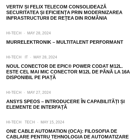
i
VERTIV ȘI FELIX TELECOM CONSOLIDEAZĂ
m
SECURITATEA ȘI EFICIENȚA PRIN MODERNIZAREA
e
INFRASTRUCTURII DE REȚEA DIN ROMÂNIA
n
t
a
HI-TECH
·
MAY 28, 2024
r
MURRELEKTRONIK – MULTITALENT PERFORMANT
e
a
c
HI-TECH
IT
·
MAY 28, 2024
u
NOUL CONECTOR DE EPIC® POWER CODAT M12L.
e
ESTE CEL MAI MIC CONECTOR M12L DE PÂNĂ LA 16A
n
DISPONIBIL PE PIAȚĂ
e
r
g
HI-TECH
·
MAY 27, 2024
i
ANSYS SPEOS – INTRODUCERE ÎN CAPABILITĂȚI ȘI
e
ELEMENTE DE INTERFAȚĂ
,
I
n
HI-TECH
TECH
·
MAY 15, 2024
j
ONE CABLE AUTOMATION (OCA): FILOSOFIA DE
e
CABLARE PENTRU TEHNOLOGIA DE AUTOMATIZARE
c