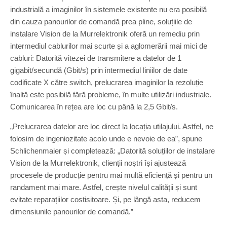
d
industrială a imaginilor în sistemele existente nu era posibilă
e
din cauza panourilor de comandă prea pline, soluțiile de
i
instalare Vision de la Murrelektronik oferă un remediu prin
n
intermediul cablurilor mai scurte și a aglomerării mai mici de
s
t
cabluri: Datorită vitezei de transmitere a datelor de 1
a
gigabit/secundă (Gbit/s) prin intermediul liniilor de date
l
codificate X către switch, prelucrarea imaginilor la rezoluție
a
înaltă este posibilă fără probleme, în multe utilizări industriale.
r
e
Comunicarea în rețea are loc cu până la 2,5 Gbit/s.
V
i
„Prelucrarea datelor are loc direct la locația utilajului. Astfel, ne
s
folosim de ingeniozitate acolo unde e nevoie de ea”, spune
i
Schlichenmaier și completează: „Datorită soluțiilor de instalare
o
n
Vision de la Murrelektronik, clienții noștri își ajustează
d
procesele de producție pentru mai multă eficiență și pentru un
e
randament mai mare. Astfel, crește nivelul calității și sunt
l
evitate reparațiilor costisitoare. Și, pe lângă asta, reducem
a
M
dimensiunile panourilor de comandă.”
u