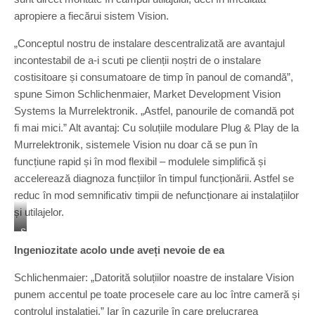
apropiere a fiecărui sistem Vision.
„Conceptul nostru de instalare descentralizată are avantajul
incontestabil de a-i scuti pe clienții noștri de o instalare
costisitoare și consumatoare de timp în panoul de comandă”,
spune Simon Schlichenmaier, Market Development Vision
Systems la Murrelektronik. „Astfel, panourile de comandă pot
fi mai mici.” Alt avantaj: Cu soluțiile modulare Plug & Play de la
Murrelektronik, sistemele Vision nu doar că se pun în
funcțiune rapid și în mod flexibil – modulele simplifică și
accelerează diagnoza funcțiilor în timpul funcționării. Astfel se
reduc în mod semnificativ timpii de nefuncționare ai instalațiilor
și utilajelor.
S
o
Ingeniozitate acolo unde aveți nevoie de ea
l
u
Schlichenmaier: „Datorită soluțiilor noastre de instalare Vision
ț
punem accentul pe toate procesele care au loc între cameră și
i
controlul instalației.” Iar în cazurile în care prelucrarea
i