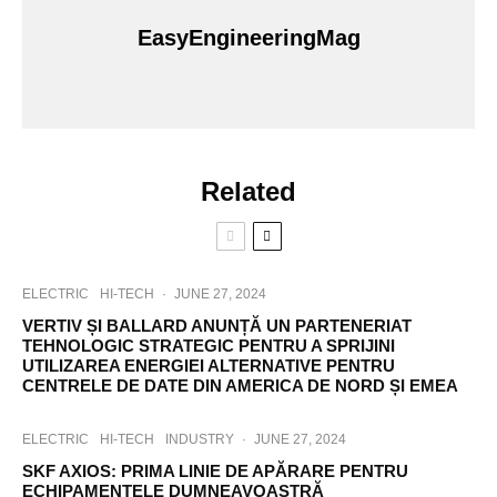
w
EasyEngineeringMag
i
t
c
h
-
u
l
X
Related
e
l
i
t
y
ELECTRIC
HI-TECH
·
JUNE 27, 2024
H
VERTIV ȘI BALLARD ANUNȚĂ UN PARTENERIAT
y
TEHNOLOGIC STRATEGIC PENTRU A SPRIJINI
b
UTILIZAREA ENERGIEI ALTERNATIVE PENTRU
r
CENTRELE DE DATE DIN AMERICA DE NORD ȘI EMEA
i
d
p
ELECTRIC
HI-TECH
INDUSTRY
·
JUNE 27, 2024
r
SKF AXIOS: PRIMA LINIE DE APĂRARE PENTRU
e
ECHIPAMENTELE DUMNEAVOASTRĂ