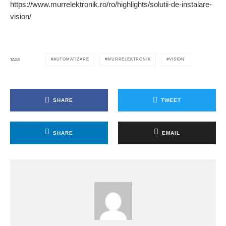
r
https://www.murrelektronik.ro/ro/highlights/solutii-de-instalare-
r
vision/
e
l
e
k
t
AUTOMATIZARE
MURRELEKTRONIK
VISION
TAGS
r
o
n
i
SHARE
TWEET
k
(
v
SHARE
EMAIL
.
l
.
n
.
r
.
)
:
S