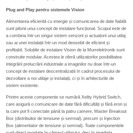
Plug and Play pentru sistemele Vision
Alimentarea eficientă cu energie și comunicarea de date fiabilă
sunt pilonii unui concept de instalare funcțional. Scopul este de
a combina într-un singur sistem senzorii și actuatorii unui utilaj
sau ai unei instalații într-un mod deosebit de eficient și
profitabil. Soluțiile de instalare Vision de la Murrelektronik sunt
construite modular. Acestea le oferă utilizatorilor posibilitatea
integrării prelucrării industriale a imaginilor nu doar într-un
concept de instalare descentralizată în cadrul procesului de
dezvoltare a noi utilaje și instalații, ci și în arhitecturile de
sistem existente.
Printre aceste componente se numără Xelity Hybrid Switch,
care asigură o comunicare de date fără dificultăți și fără erori și
la care pot fi conectate până la patru camere, Master Breakout
Box (distribuitor de tensiune și semnal), precum și Injection
Box (alimentator de tensiune și semnal). Toate componentele
sunt direct montate în câmpul utilajului, deci în imediata