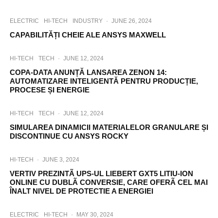
i
a
c
ELECTRIC
HI-TECH
INDUSTRY
·
JUNE 26, 2024
o
CAPABILITĂȚI CHEIE ALE ANSYS MAXWELL
m
u
n
HI-TECH
TECH
·
JUNE 12, 2024
i
COPA-DATA ANUNȚĂ LANSAREA ZENON 14:
c
AUTOMATIZARE INTELIGENTĂ PENTRU PRODUCȚIE,
a
PROCESE ȘI ENERGIE
r
e
a
HI-TECH
TECH
·
JUNE 12, 2024
d
SIMULAREA DINAMICII MATERIALELOR GRANULARE ȘI
a
DISCONTINUE CU ANSYS ROCKY
t
e
l
HI-TECH
·
JUNE 3, 2024
o
VERTIV PREZINTÃ UPS-UL LIEBERT GXT5 LITIU-ION
r
ONLINE CU DUBLÃ CONVERSIE, CARE OFERÃ CEL MAI
ș
ÎNALT NIVEL DE PROTECTIE A ENERGIEI
i
a
l
ELECTRIC
HI-TECH
·
MAY 30, 2024