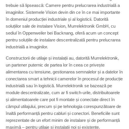
trebuie să lipsească: Camere pentru prelucrarea industrială a
imaginilor. Sistemele Vision devin din ce în ce mai importante
în domeniul producției industriale și al logisticii. Datorită
soluțiilor sale de instalare Vision, Murrelektronik GmbH, cu
sediul în Oppenweiler bei Backnang, oferă acum un concept
pentru soluțiile de instalare descentralizată pentru prelucrarea
industrială a imaginilor.
Constructorii de utilaje și instalații au, datorită Murrelektronik,
un partener puternic de partea lor în ceea ce privește
alimentarea cu tensiune, gestionarea semnalelor și a datelor în
conectarea smart a tehnicii camerelor în procesul de producție
industrială sau în logistică. Murrelektronik se bazează pe
module descentralizate, cum ar fi switch-urile, distribuitoarele
și alimentatoarele care pot fi montate și conectate direct în
câmpul utilajului, precum și pe tehnologia corespunzătoare de
înaltă performanță pentru cabluri și conectori. Beneficiile sunt
reprezentate de un efort minim de instalare și de performanță
maximă – pentru utilaje și instalații noi și existente.