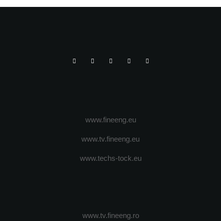
www.fineeng.eu
www.tv.fineeng.eu
www.techs-tock.eu
www.tv.fineeng.ro