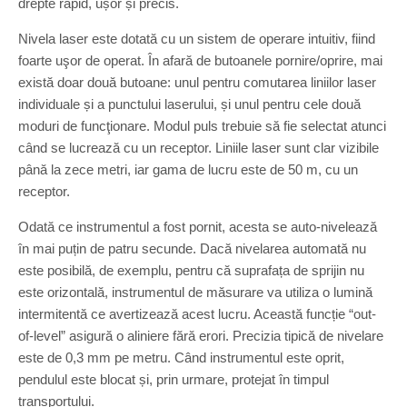
drepte rapid, ușor și precis.
Nivela laser este dotată cu un sistem de operare intuitiv, fiind
foarte uşor de operat. În afară de butoanele pornire/oprire, mai
există doar două butoane: unul pentru comutarea liniilor laser
individuale și a punctului laserului, și unul pentru cele două
moduri de funcţionare. Modul puls trebuie să fie selectat atunci
când se lucrează cu un receptor. Liniile laser sunt clar vizibile
până la zece metri, iar gama de lucru este de 50 m, cu un
receptor.
Odată ce instrumentul a fost pornit, acesta se auto-nivelează
în mai puțin de patru secunde. Dacă nivelarea automată nu
este posibilă, de exemplu, pentru că suprafața de sprijin nu
este orizontală, instrumentul de măsurare va utiliza o lumină
intermitentă ce avertizează acest lucru. Această funcție “out-
of-level” asigură o aliniere fără erori. Precizia tipică de nivelare
este de 0,3 mm pe metru. Când instrumentul este oprit,
pendulul este blocat și, prin urmare, protejat în timpul
transportului.