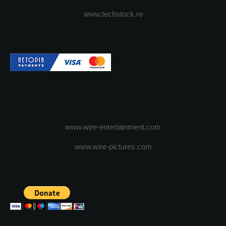
www.techstock.ro
www.wire-entertainment.com
www.wire-pictures.com