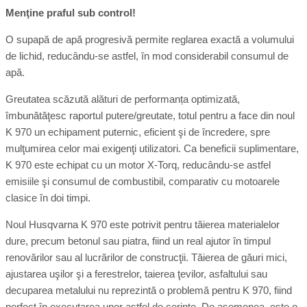
Menţine praful sub control!
O supapă de apă progresivă permite reglarea exactă a volumului
de lichid, reducându-se astfel, în mod considerabil consumul de
apă.
Greutatea scăzută alături de performanța optimizată,
îmbunătăţesc raportul putere/greutate, totul pentru a face din noul
K 970 un echipament puternic, eficient şi de încredere, spre
mulţumirea celor mai exigenţi utilizatori. Ca beneficii suplimentare,
K 970 este echipat cu un motor X-Torq, reducându-se astfel
emisiile şi consumul de combustibil, comparativ cu motoarele
clasice în doi timpi.
Noul Husqvarna K 970 este potrivit pentru tăierea materialelor
dure, precum betonul sau piatra, fiind un real ajutor în timpul
renovărilor sau al lucrărilor de construcţii. Tăierea de găuri mici,
ajustarea uşilor şi a ferestrelor, taierea ţevilor, asfaltului sau
decuparea metalului nu reprezintă o problemă pentru K 970, fiind
perfect în executarea unor astfel de cerinţe. De asemenea, este o