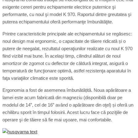
exigente cereri pentru echipamente electrice puternice şi
performante, cu noul şi model K 970. Raportul dintre greutatea şi
puterea echipamentului oferă performanţe îmbunătăţite.
Printre caracteristicile principale ale echipamentului se regăsesc:
noul design mai ergonomic, o capacitate de tăiere ridicată și o
putere de neegalat, rezultatul operaţiunilor realizate cu noul K 970
fiind vizibil mai bune. În acelaşi timp, cilindrul alături de noul
amortizor de zgomot cu deflector de căldură integrat, asigură o
temperatură de funcţionare optimă, astfel rezistenţa aparatului în
faţa variaţiilor climatice este sporită.
Ergonomia a fost de asemenea îmbunătățită. Noua apărătoare a
lamei este acum fabricată din magneziu (disponibilă doar pe
modelul de 14”, cel de 16” având o apărătoare din oţel) și oferă un
echilibru sporit în timpul folosirii. Acest lucru face că poziţiile de
operare şi de tăiere să fie mai uşoare, mai confortabile.