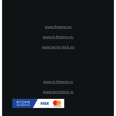
www.fineeng.eu
www.tv.fineeng.eu
www.techs-tock.eu
www.tv.fineeng.ro
www.techstock.ro