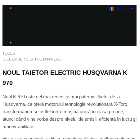
Romanian
▼
TOOLS
·
DECEMBER 5, 2014
·
1 MIN READ
NOUL TAIETOR ELECTRIC HUSQVARNA K
970
Noul K 970 este cel mai recent şi mai puternic tăietor de la
Husqvarna, ce oferă motorului tehnologia revoluţionară X-Torq,
transformându-se astfel într-o maşină unică în clasa proprie,
atunci când vine vorba despre nivelul de emisii, eficienţă în lucru şi
manevrabilitate.
Husqvarna continuă tradiţia sa îndelungată de a mulţumi cele mai