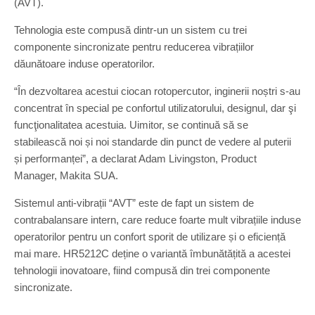
(AVT).
Tehnologia este compusă dintr-un un sistem cu trei
componente sincronizate pentru reducerea vibrațiilor
dăunătoare induse operatorilor.
“În dezvoltarea acestui ciocan rotopercutor, inginerii noștri s-au
concentrat în special pe confortul utilizatorului, designul, dar şi
funcţionalitatea acestuia. Uimitor, se continuă să se
stabilească noi și noi standarde din punct de vedere al puterii
și performanței”, a declarat Adam Livingston, Product
Manager, Makita SUA.
Sistemul anti-vibrații “AVT” este de fapt un sistem de
contrabalansare intern, care reduce foarte mult vibrațiile induse
operatorilor pentru un confort sporit de utilizare și o eficiență
mai mare. HR5212C deține o variantă îmbunătățită a acestei
tehnologii inovatoare, fiind compusă din trei componente
sincronizate.