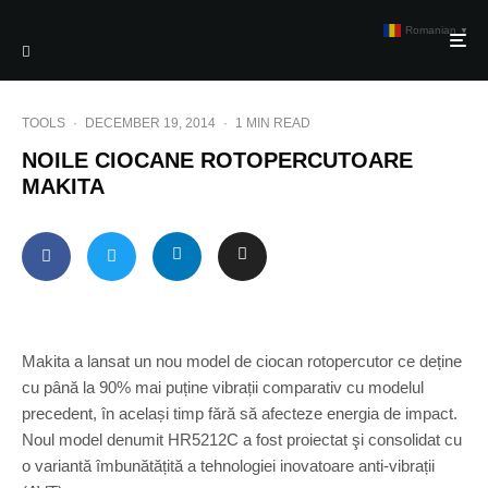
Romanian
▼
TOOLS
·
DECEMBER 19, 2014
·
1 MIN READ
NOILE CIOCANE ROTOPERCUTOARE
MAKITA
Makita a lansat un nou model de ciocan rotopercutor ce deține
cu până la 90% mai puține vibrații comparativ cu modelul
precedent, în același timp fără să afecteze energia de impact.
Noul model denumit HR5212C a fost proiectat şi consolidat cu
o variantă îmbunătățită a tehnologiei inovatoare anti-vibrații