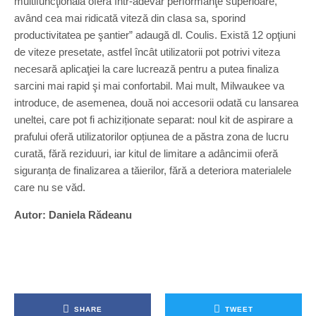
multifuncţională oferă într-adevăr performanţe superioare,
având cea mai ridicată viteză din clasa sa, sporind
productivitatea pe şantier” adaugă dl. Coulis. Există 12 opţiuni
de viteze presetate, astfel încât utilizatorii pot potrivi viteza
necesară aplicaţiei la care lucrează pentru a putea finaliza
sarcini mai rapid şi mai confortabil. Mai mult, Milwaukee va
introduce, de asemenea, două noi accesorii odată cu lansarea
uneltei, care pot fi achiziționate separat: noul kit de aspirare a
prafului oferă utilizatorilor opțiunea de a păstra zona de lucru
curată, fără reziduuri, iar kitul de limitare a adâncimii oferă
siguranța de finalizarea a tăierilor, fără a deteriora materialele
care nu se văd.
Autor: Daniela Rădeanu
SHARE
TWEET