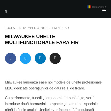
Romanian
▼
TOOLS
·
NOVEMBER 4, 2013
·
1 MIN READ
MILWAUKEE UNELTE
MULTIFUNCTIONALE FARA FIR
Milwaukee lansează șase noi modele de unelte profesionale
M18, dedicate operaţiunilor de găurire și de fixare.
Cu performanțe, funcții și ergonomie îmbunătățite, vor fi
introduse două bormaşini compacte și patru chei speciale,
până la finele anului. Uneltele vor începe să înlocuiască