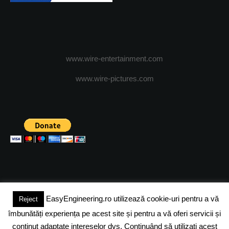
www.wire-entertainment.com
www.wire-pictures.com
EasyEngineering.ro utilizează cookie-uri pentru a vă
Reject
(c) 2024 - FineEngineeringMagazine. All rights reserved.
îmbunătăți experiența pe acest site și pentru a vă oferi servicii și
DESPRE NOI
ADVERTISING
JOBS
DESPRE COOKIES
conținut adaptate intereselor dvs. Continuând să utilizați acest