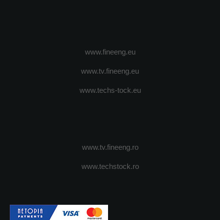
www.fineeng.eu
www.tv.fineeng.eu
www.techs-tock.eu
www.tv.fineeng.ro
www.techstock.ro