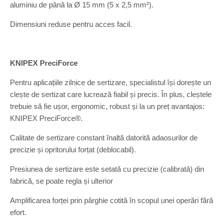
aluminiu de până la Ø 15 mm (5 x 2,5 mm²).
Dimensiuni reduse pentru acces facil.
KNIPEX PreciForce
Pentru aplicațiile zilnice de sertizare, specialistul își dorește un
clește de sertizat care lucrează fiabil și precis. În plus, cleștele
trebuie să fie ușor, ergonomic, robust și la un preț avantajos:
KNIPEX PreciForce®.
Calitate de sertizare constant înaltă datorită adaosurilor de
precizie și opritorului forțat (deblocabil).
Presiunea de sertizare este setată cu precizie (calibrată) din
fabrică, se poate regla și ulterior
Amplificarea forței prin pârghie cotită în scopul unei operări fără
efort.