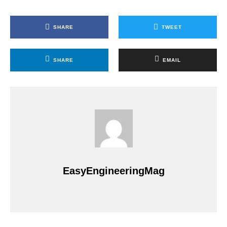
SHARE
TWEET
SHARE
EMAIL
EasyEngineeringMag