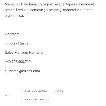
Manevrabilitate bună grație poziției avantajoase a mânerului,
greutății reduse, construcției scurte și mânerelor cu formă
ergonomică.
Contact:
Urdorea Razvan
Sales Manager Romania
+40.727.900.710
r.urdorea@knipex.com
CLEȘTE DE SERTIZAT
KNIPEX
TAGS
KNIPEX PRECIFORCE®