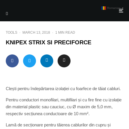
Romanian
▼
TOOLS
·
MARCH 13, 2018
·
1 MIN READ
KNIPEX STRIX SI PRECIFORCE
Clești pentru îndepărtarea izolației cu foarfece de tăiat cabluri.
Pentru conductori monofilari, multifilari și cu fire fine cu izolație
din material plastic sau cauciuc, cu Ø maxim de 5,0 mm,
respectiv secțiunea conductoare de 10 mm².
Lamă de secționare pentru tăierea cablurilor din cupru și