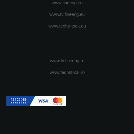
www.fineeng.eu
www.tv.fineeng.eu
www.techs-tock.eu
www.tv.fineeng.ro
www.techstock.ro