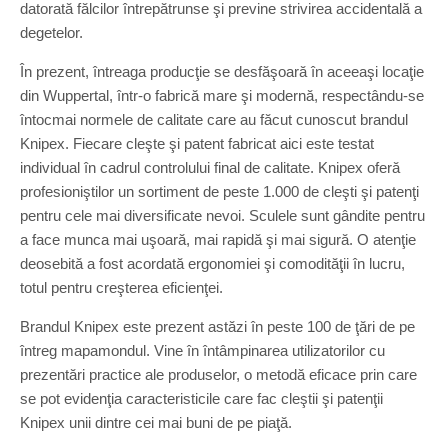
datorată fălcilor întrepătrunse şi previne strivirea accidentală a
degetelor.
În prezent, întreaga producţie se desfăşoară în aceeaşi locaţie
din Wuppertal, într-o fabrică mare şi modernă, respectându-se
întocmai normele de calitate care au făcut cunoscut brandul
Knipex. Fiecare cleşte şi patent fabricat aici este testat
individual în cadrul controlului final de calitate. Knipex oferă
profesioniştilor un sortiment de peste 1.000 de cleşti şi patenţi
pentru cele mai diversificate nevoi. Sculele sunt gândite pentru
a face munca mai uşoară, mai rapidă şi mai sigură. O atenţie
deosebită a fost acordată ergonomiei şi comodităţii în lucru,
totul pentru creşterea eficienţei.
Brandul Knipex este prezent astăzi în peste 100 de ţări de pe
întreg mapamondul. Vine în întâmpinarea utilizatorilor cu
prezentări practice ale produselor, o metodă eficace prin care
se pot evidenţia caracteristicile care fac cleştii şi patenţii
Knipex unii dintre cei mai buni de pe piaţă.