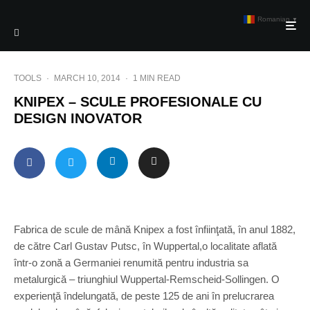
Romanian
▼
TOOLS
·
MARCH 10, 2014
·
1 MIN READ
KNIPEX – SCULE PROFESIONALE CU
DESIGN INOVATOR
Fabrica de scule de mână Knipex a fost înfiinţată, în anul 1882,
de către Carl Gustav Putsc, în Wuppertal,o localitate aflată
într-o zonă a Germaniei renumită pentru industria sa
metalurgică – triunghiul Wuppertal-Remscheid-Sollingen. O
experienţă îndelungată, de peste 125 de ani în prelucrarea