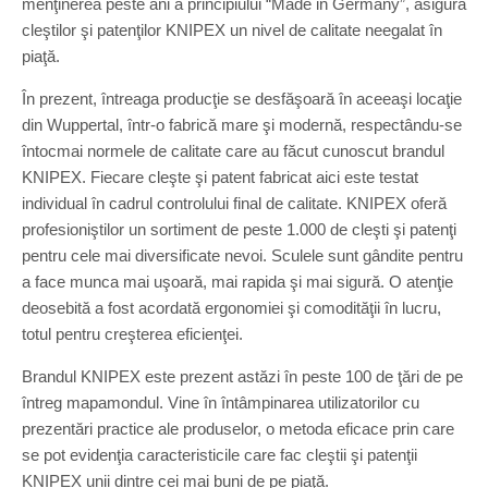
menţinerea peste ani a principiului “Made in Germany”, asigură
cleştilor şi patenţilor KNIPEX un nivel de calitate neegalat în
piaţă.
În prezent, întreaga producţie se desfăşoară în aceeaşi locaţie
din Wuppertal, într-o fabrică mare şi modernă, respectându-se
întocmai normele de calitate care au făcut cunoscut brandul
KNIPEX. Fiecare cleşte şi patent fabricat aici este testat
individual în cadrul controlului final de calitate. KNIPEX oferă
profesioniştilor un sortiment de peste 1.000 de cleşti şi patenţi
pentru cele mai diversificate nevoi. Sculele sunt gândite pentru
a face munca mai uşoară, mai rapida şi mai sigură. O atenţie
deosebită a fost acordată ergonomiei şi comodităţii în lucru,
totul pentru creşterea eficienţei.
Brandul KNIPEX este prezent astăzi în peste 100 de ţări de pe
întreg mapamondul. Vine în întâmpinarea utilizatorilor cu
prezentări practice ale produselor, o metoda eficace prin care
se pot evidenţia caracteristicile care fac cleştii şi patenţii
KNIPEX unii dintre cei mai buni de pe piaţă.