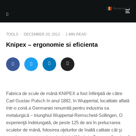
Romanian
▼
TOOLS
·
DECEMBER 20, 2012
·
1 MIN READ
Knipex – ergonomie si eficienta
Fabrica de scule de mână KNIPEX a fost înfiinţată de către
Carl Gustav Putsch în anul 1882, în Wuppertal, localitate aflată
într-o zonă a Germaniei renumită pentru industria sa
metalurgică – triunghiul Wuppertal-Remscheid-Sollingen. O
experienţă îndelungată, de peste 125 de ani în prelucrarea
sculelor de mână, folosirea oţelurilor de înaltă calitate cât şi