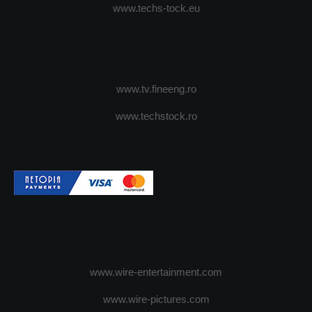
www.techs-tock.eu
www.tv.fineeng.ro
www.techstock.ro
www.wire-entertainment.com
www.wire-pictures.com