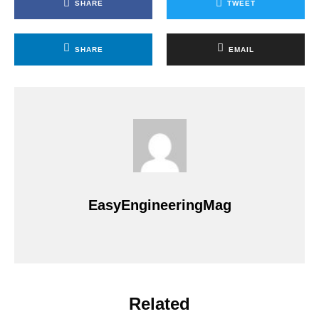
SHARE
TWEET
SHARE
EMAIL
EasyEngineeringMag
Related