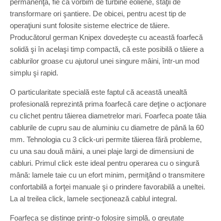
permanenţă, fie că vorbim de turbine eoliene, staţii de
transformare ori şantiere. De obicei, pentru acest tip de
operaţiuni sunt folosite sisteme electrice de tăiere.
Producătorul german Knipex dovedeşte cu această foarfecă
solidă şi în acelaşi timp compactă, că este posibilă o tăiere a
cablurilor groase cu ajutorul unei singure mâini, într-un mod
simplu şi rapid.
O particularitate specială este faptul că această unealtă
profesională reprezintă prima foarfecă care deţine o acţionare
cu clichet pentru tăierea diametrelor mari. Foarfeca poate tăia
cablurile de cupru sau de aluminiu cu diametre de până la 60
mm. Tehnologia cu 3 click-uri permite tăierea fără probleme,
cu una sau două mâini, a unei plaje largi de dimensiuni de
cabluri. Primul click este ideal pentru operarea cu o singură
mână: lamele taie cu un efort minim, permiţând o transmitere
confortabilă a forţei manuale şi o prindere favorabilă a uneltei.
La al treilea click, lamele secţionează cablul integral.
Foarfeca se distinge printr-o folosire simplă, o greutate