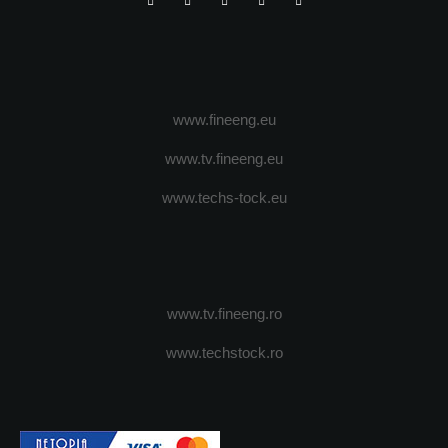
www.fineeng.eu
www.tv.fineeng.eu
www.techs-tock.eu
www.tv.fineeng.ro
www.techstock.ro