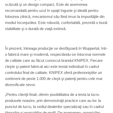
scăzută şi un design compact. Este de asemenea
recomandată pentru uzul în spaţii înguste şi ideală pentru
folosirea zilnică, mecanismul său fiind imun la impurităţile din
mediul înconjurător. Este robustă, confortabilă, prezintă o bună
stabilitate şi o durată de viaţă extinsă.
În prezent, întreaga producţie se desfăşoară în Wuppertal, într-
o fabrică mare şi modernă, respectându-se întocmai normele
de calitate care au făcut cunoscut brandul KNIPEX. Fiecare
cleşte şi patent fabricat aici este testat individual în cadrul
controlului final de calitate. KNIPEX oferă profesioniştilor un
sortiment de peste 1.000 de cleşti şi patenţi pentru cele mai
diversificate nevoi.
„Pentru clienţii finali, oferim posibilitatea de a testa la lucru
produsele noastre, prin demonstraţii practice care au loc la
punctul de lucru, la sediul dealerilor specializaţi sau în cadrul
târgurilor şi expoziţiilor de profil. De asemenea, organizăm