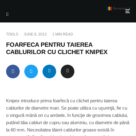
Romanian
▼
TOOLS
·
JUNE 8, 2013
·
1 MIN READ
FOARFECA PENTRU TAIEREA
CABLURILOR CU CLICHET KNIPEX
Knipex introduce prima foarfecă cu clichet pentru taierea
cablurilor de diametre mari. Se poate utiliza cu uşurinţă, fie cu
o singură mână ori cu ambele, în funcţie de grosimea cablului,
putând tăia cabluri de cupru sau aluminiu, cu diametre de până
la 60 mm. Necesitatea tăierii cablurilor groase există în