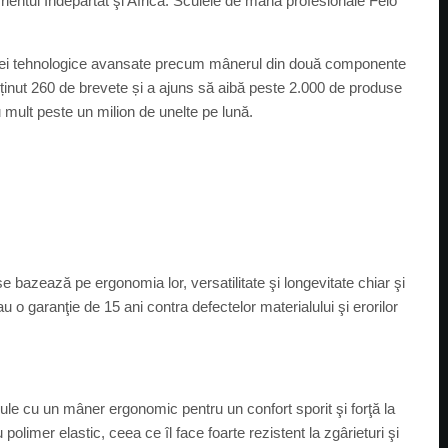
rientul Îndepărtat şi Africa. Sculele de mână profesionale Felo
a idei tehnologice avansate precum mânerul din două componente
obținut 260 de brevete și a ajuns să aibă peste 2.000 de produse
 mult peste un milion de unelte pe lună.
e bazează pe ergonomia lor, versatilitate şi longevitate chiar şi
au o garanţie de 15 ani contra defectelor materialului şi erorilor
le cu un mâner ergonomic pentru un confort sporit şi forţă la
olimer elastic, ceea ce îl face foarte rezistent la zgârieturi şi