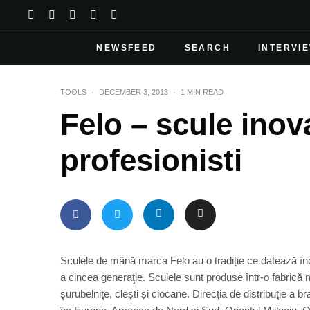
NEWSFEED
SEARCH
INTERVI
TOOLS
·
DECEMBER 3, 2013
·
1 MIN READ
Felo – scule inov
profesionisti
Sculele de mână marca Felo au o tradiție ce datează în
a cincea generaţie. Sculele sunt produse într-o fabric
şurubelniţe, cleşti și ciocane. Direcţia de distribuţie a b