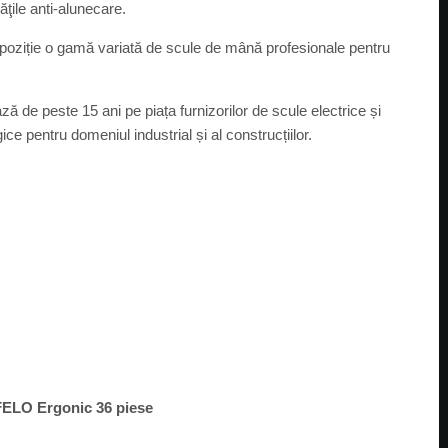
tăţile anti-alunecare.
poziție o gamă variată de scule de mână profesionale pentru
ă de peste 15 ani pe piața furnizorilor de scule electrice și
ce pentru domeniul industrial și al construcțiilor.
i FELO Ergonic 36 piese