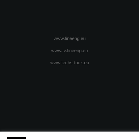
www.fineeng.eu
www.tv.fineeng.eu
www.techs-tock.eu
(c) 2024 - FineEngineeringMagazine. All rights reserved.
DESPRE N