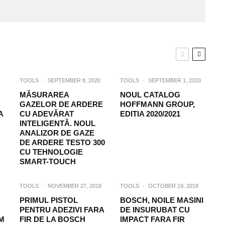
TOOLS
·
SEPTEMBER 8, 2020
TOOLS
·
SEPTEMBER 1, 2020
MĂSURAREA
NOUL CATALOG
GAZELOR DE ARDERE
HOFFMANN GROUP,
A
CU ADEVĂRAT
EDITIA 2020/2021
INTELIGENTĂ. NOUL
ANALIZOR DE GAZE
DE ARDERE TESTO 300
CU TEHNOLOGIE
SMART-TOUCH
TOOLS
·
NOVEMBER 27, 2018
TOOLS
·
OCTOBER 19, 2018
PRIMUL PISTOL
BOSCH, NOILE MASINI
PENTRU ADEZIVI FARA
DE INSURUBAT CU
M
FIR DE LA BOSCH
IMPACT FARA FIR