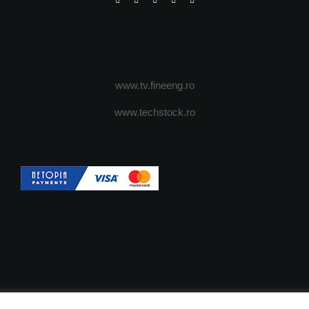
www.tv.fineeng.ro
www.techstock.ro
OI
ADVERTISING
JOBS
DESPRE COOKIES
POLIT