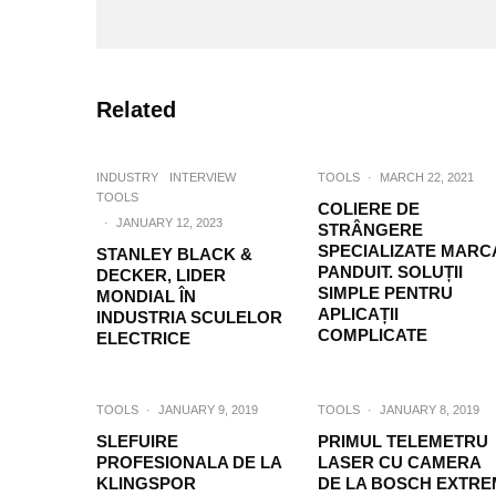
Related
INDUSTRY
INTERVIEW
TOOLS
·
MARCH 22, 2021
TOOLS
COLIERE DE
·
JANUARY 12, 2023
STRÂNGERE
SPECIALIZATE MARC
STANLEY BLACK &
PANDUIT. SOLUȚII
DECKER, LIDER
SIMPLE PENTRU
MONDIAL ÎN
APLICAȚII
INDUSTRIA SCULELOR
COMPLICATE
ELECTRICE
TOOLS
·
JANUARY 9, 2019
TOOLS
·
JANUARY 8, 2019
SLEFUIRE
PRIMUL TELEMETRU
PROFESIONALA DE LA
LASER CU CAMERA
KLINGSPOR
DE LA BOSCH EXTRE