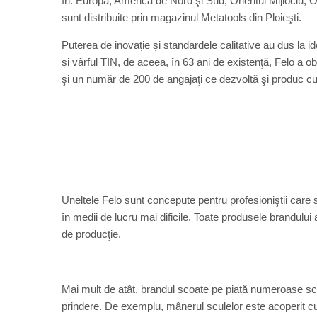
în: Europa, America de Nord şi Sud, Orientul Mijlociu, O
sunt distribuite prin magazinul Metatools din Ploieşti.
Puterea de inovație și standardele calitative au dus l
și vârful TIN, de aceea, în 63 ani de existenţă, Felo a 
şi un număr de 200 de angajaţi ce dezvoltă şi produc cu
Uneltele Felo sunt concepute pentru profesioniştii care s
în medii de lucru mai dificile. Toate produsele brandului 
de producţie.
Mai mult de atât, brandul scoate pe piață numeroase scu
prindere. De exemplu, mânerul sculelor este acoperit cu p