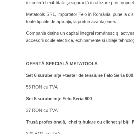
îi conferă flexibilitate şi siguranţă în utilizare prin proprie
Metatools SRL, importator Felo în România, pune la dis
toate tipurile de aplicații, la prețuri avantajoase.
Compania deţine un capital integral românesc şi activeaz
accesorii scule electrice, echipamente și utilaje tehnologi
OFERTĂ SPECIALĂ METATOOLS
Set 6 surubelniţe +tester de tensiune Felo Seria 800
55 RON cu TVA
Set 5 surubelniţe Felo Seria 800
37 RON cu TVA
Trusă profesională, chei tubulare cu clichet şi biţ
220 RON cu TVA