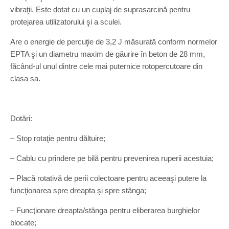
vibraţii. Este dotat cu un cuplaj de suprasarcină pentru
protejarea utilizatorului şi a sculei.
Are o energie de percuţie de 3,2 J măsurată conform normelor
EPTA şi un diametru maxim de găurire în beton de 28 mm,
făcând-ul unul dintre cele mai puternice rotopercutoare din
clasa sa.
Dotări:
– Stop rotaţie pentru dăltuire;
– Cablu cu prindere pe bilă pentru prevenirea ruperii acestuia;
– Placă rotativă de perii colectoare pentru aceeaşi putere la
funcţionarea spre dreapta şi spre stânga;
– Funcţionare dreapta/stânga pentru eliberarea burghielor
blocate;