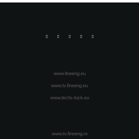
www.fineeng.eu
www.tv.fineeng.eu
www.techs-tock.eu
www.tv.fineeng.ro