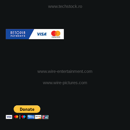
www.techstock.ro
www.wire-entertainment.com
www.wire-pictures.com