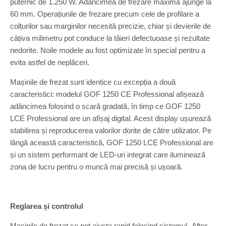
puternic de 1.250 W. Adâncimea de frezare maximă ajunge la
60 mm. Operațiunile de frezare precum cele de profilare a
colțurilor sau marginilor necesită precizie, chiar și devierile de
câțiva milimetru pot conduce la tăieri defectuoase și rezultate
nedorite. Noile modele au fost optimizate în special pentru a
evita astfel de neplăceri.
Mașinile de frezat sunt identice cu excepția a două
caracteristici: modelul GOF 1250 CE Professional afișează
adâncimea folosind o scară gradată, în timp ce GOF 1250
LCE Professional are un afișaj digital. Acest display ușurează
stabilirea și reproducerea valorilor dorite de către utilizator. Pe
lângă această caracteristică, GOF 1250 LCE Professional are
și un sistem performant de LED-uri integrat care iluminează
zona de lucru pentru o muncă mai precisă și ușoară.
Reglarea și controlul
Mașinile de frezat se pot ajusta rapid folosind sistemul „After-