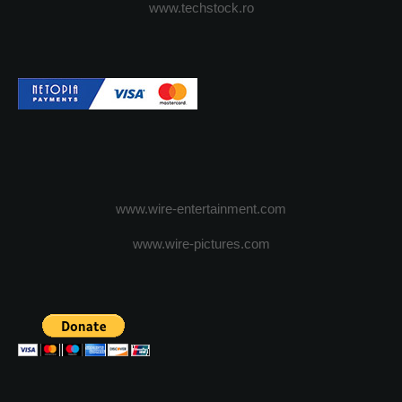
www.techstock.ro
www.wire-entertainment.com
www.wire-pictures.com