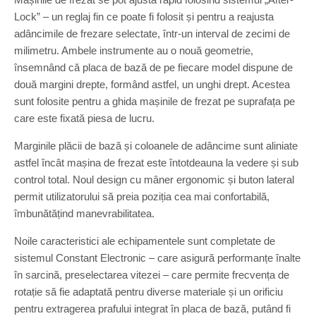
Lock” – un reglaj fin ce poate fi folosit și pentru a reajusta
adâncimile de frezare selectate, într-un interval de zecimi de
milimetru. Ambele instrumente au o nouă geometrie,
însemnând că placa de bază de pe fiecare model dispune de
două margini drepte, formând astfel, un unghi drept. Acestea
sunt folosite pentru a ghida mașinile de frezat pe suprafața pe
care este fixată piesa de lucru.
Marginile plăcii de bază și coloanele de adâncime sunt aliniate
astfel încât mașina de frezat este întotdeauna la vedere și sub
control total. Noul design cu mâner ergonomic și buton lateral
permit utilizatorului să preia poziția cea mai confortabilă,
îmbunătățind manevrabilitatea.
Noile caracteristici ale echipamentele sunt completate de
sistemul Constant Electronic – care asigură performanțe înalte
în sarcină, preselectarea vitezei – care permite frecvența de
rotație să fie adaptată pentru diverse materiale și un orificiu
pentru extragerea prafului integrat în placa de bază, putând fi