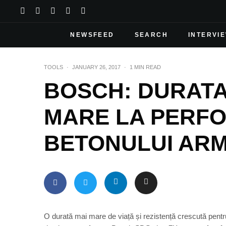
NEWSFEED
SEARCH
INTERVI
TOOLS
·
JANUARY 26, 2017
·
1 MIN READ
BOSCH: DURATA 
MARE LA PERF
BETONULUI AR
O durată mai mare de viață și rezistență crescută pentru p