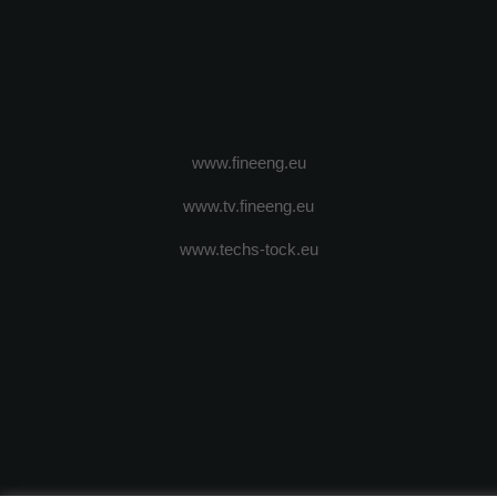
www.fineeng.eu
www.tv.fineeng.eu
www.techs-tock.eu