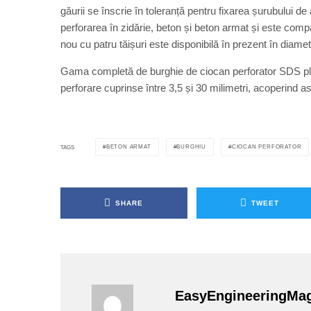
găurii se înscrie în toleranță pentru fixarea șurubului d
perforarea în zidărie, beton și beton armat și este com
nou cu patru tăișuri este disponibilă în prezent în diametr
Gama completă de burghie de ciocan perforator SDS plu
perforare cuprinse între 3,5 și 30 milimetri, acoperind astf
BETON ARMAT
BURGHIU
CIOCAN PERFORATOR
TAGS
SHARE
TWEET
EasyEngineeringMa