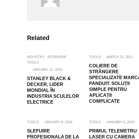
Related
INDUSTRY
INTERVIEW
TOOLS
·
MARCH 22, 2021
TOOLS
COLIERE DE
·
JANUARY 12, 2023
STRÂNGERE
SPECIALIZATE MARC
STANLEY BLACK &
PANDUIT. SOLUȚII
DECKER, LIDER
SIMPLE PENTRU
MONDIAL ÎN
APLICAȚII
INDUSTRIA SCULELOR
COMPLICATE
ELECTRICE
TOOLS
·
JANUARY 9, 2019
TOOLS
·
JANUARY 8, 2019
SLEFUIRE
PRIMUL TELEMETRU
PROFESIONALA DE LA
LASER CU CAMERA