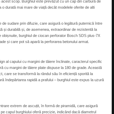
 acest scop. Burghiul este prevăzut cu un cap din carbură de
ra o durată mai mare de viață decât modelele oferite de alti
e de sudare prin difuzie, care asigură o legătură puternică între
ă și durabilă și, de asemenea, extraordinar de rezistentă la
le obișnuite, burghiul de ciocan perforator Bosch SDS plus-7X
de și care pot să apară la perforarea betonului armat.
n al capului cu margini de tăiere înclinate, caracterul specific
ră cu margini de tăiere plate dispuse la 180 de grade. Această
, care se transformă la rândul său în eficiență sporită la
ură îndepărtarea rapidă a prafului – burghiul este expus la uzură
trare extrem de ascuțit, în formă de piramidă, care asigură
ii pe capul burghiului oferă precizie, indicând dacă diametrul