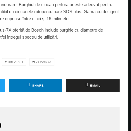
e ancorare. Burghiul de ciocan perforator este adecvat pentru
patibil cu ciocanele rotopercutoare SDS plus. Gama cu designul
e cuprinse între cinci și 16 milimetri.
s-7X oferită de Bosch include burghie cu diametre de
el întregul spectru de utilizări.
PERFORARE
SDS PLUS-7X
SHARE
EMAIL
g