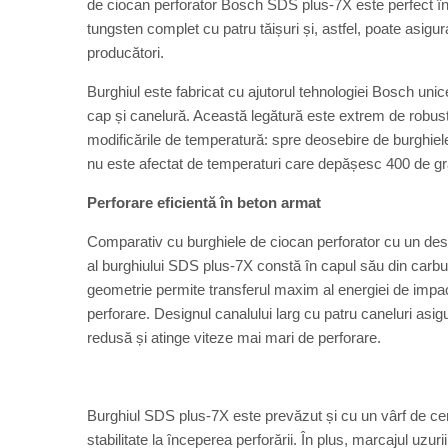
de ciocan perforator Bosch SDS plus-7X este perfect în
tungsten complet cu patru tăișuri și, astfel, poate asigu
producători.
Burghiul este fabricat cu ajutorul tehnologiei Bosch unic
cap și canelură. Această legătură este extrem de robust
modificările de temperatură: spre deosebire de burghie
nu este afectat de temperaturi care depășesc 400 de gra
Perforare eficientă în beton armat
Comparativ cu burghiele de ciocan perforator cu un desig
al burghiului SDS plus-7X constă în capul său din carbu
geometrie permite transferul maxim al energiei de impact
perforare. Designul canalului larg cu patru caneluri asig
redusă și atinge viteze mai mari de perforare.
Burghiul SDS plus-7X este prevăzut și cu un vârf de cen
stabilitate la începerea perforării. În plus, marcajul uzur