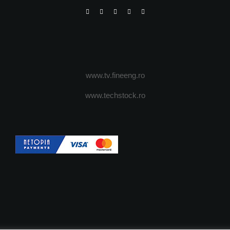
www.tv.fineeng.ro
www.techstock.ro