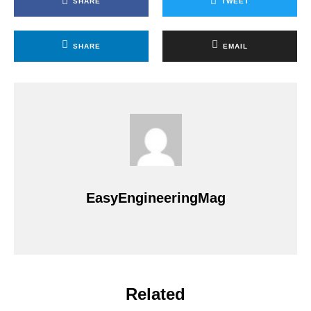
SHARE
TWEET
SHARE
EMAIL
EasyEngineeringMag
Related