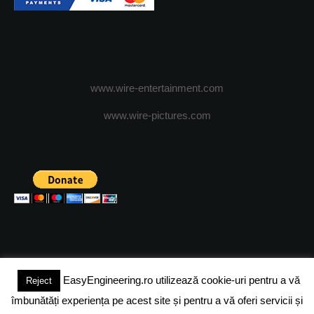
www.wire-entertainment.com
www.wire-pictures.com
EasyEngineering.ro utilizează cookie-uri pentru a vă
Reject
(c) 2024 - FineEngineeringMagazine. All rights reserved.
îmbunătăți experiența pe acest site și pentru a vă oferi servicii și