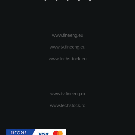
www.fineeng.eu
www.tv.fineeng.eu
www.techs-tock.eu
www.tv.fineeng.ro
www.techstock.ro