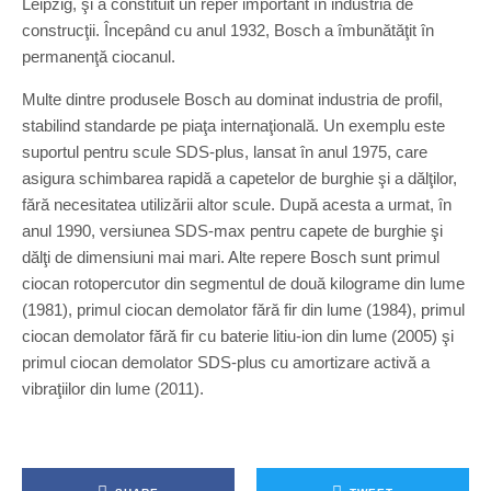
Leipzig, şi a constituit un reper important în industria de
construcţii. Începând cu anul 1932, Bosch a îmbunătăţit în
permanenţă ciocanul.
Multe dintre produsele Bosch au dominat industria de profil,
stabilind standarde pe piaţa internaţională. Un exemplu este
suportul pentru scule SDS-plus, lansat în anul 1975, care
asigura schimbarea rapidă a capetelor de burghie şi a dălţilor,
fără necesitatea utilizării altor scule. După acesta a urmat, în
anul 1990, versiunea SDS-max pentru capete de burghie şi
dălţi de dimensiuni mai mari. Alte repere Bosch sunt primul
ciocan rotopercutor din segmentul de două kilograme din lume
(1981), primul ciocan demolator fără fir din lume (1984), primul
ciocan demolator fără fir cu baterie litiu-ion din lume (2005) şi
primul ciocan demolator SDS-plus cu amortizare activă a
vibraţiilor din lume (2011).