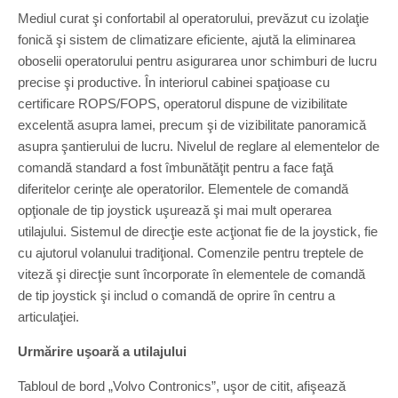
Mediul curat şi confortabil al operatorului, prevăzut cu izolaţie
fonică şi sistem de climatizare eficiente, ajută la eliminarea
oboselii operatorului pentru asigurarea unor schimburi de lucru
precise şi productive. În interiorul cabinei spaţioase cu
certificare ROPS/FOPS, operatorul dispune de vizibilitate
excelentă asupra lamei, precum şi de vizibilitate panoramică
asupra şantierului de lucru. Nivelul de reglare al elementelor de
comandă standard a fost îmbunătăţit pentru a face faţă
diferitelor cerinţe ale operatorilor. Elementele de comandă
opţionale de tip joystick uşurează şi mai mult operarea
utilajului. Sistemul de direcţie este acţionat fie de la joystick, fie
cu ajutorul volanului tradiţional. Comenzile pentru treptele de
viteză şi direcţie sunt încorporate în elementele de comandă
de tip joystick şi includ o comandă de oprire în centru a
articulaţiei.
Urmărire uşoară a utilajului
Tabloul de bord „Volvo Contronics”, uşor de citit, afişează