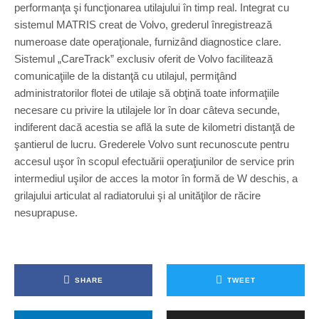
performanţa şi funcţionarea utilajului în timp real. Integrat cu
sistemul MATRIS creat de Volvo, grederul înregistrează
numeroase date operaţionale, furnizând diagnostice clare.
Sistemul „CareTrack” exclusiv oferit de Volvo facilitează
comunicaţiile de la distanţă cu utilajul, permiţând
administratorilor flotei de utilaje să obţină toate informaţiile
necesare cu privire la utilajele lor în doar câteva secunde,
indiferent dacă acestia se află la sute de kilometri distanţă de
şantierul de lucru. Grederele Volvo sunt recunoscute pentru
accesul uşor în scopul efectuării operaţiunilor de service prin
intermediul uşilor de acces la motor în formă de W deschis, a
grilajului articulat al radiatorului şi al unităţilor de răcire
nesuprapuse.
SHARE
TWEET