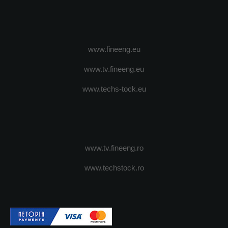
www.fineeng.eu
www.tv.fineeng.eu
www.techs-tock.eu
www.tv.fineeng.ro
www.techstock.ro