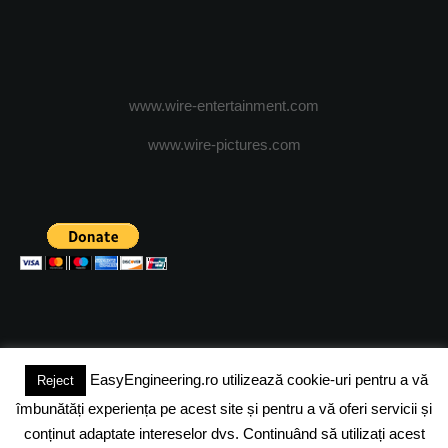
www.wire-entertainment.com
www.wire-pictures.com
EasyEngineering.ro utilizează cookie-uri pentru a vă
Reject
(c) 2024 - FineEngineeringMagazine. All rights reserved.
îmbunătăți experiența pe acest site și pentru a vă oferi servicii și
DESPRE NOI
ADVERTISING
JOBS
DESPRE COOKIES
conținut adaptate intereselor dvs. Continuând să utilizați acest