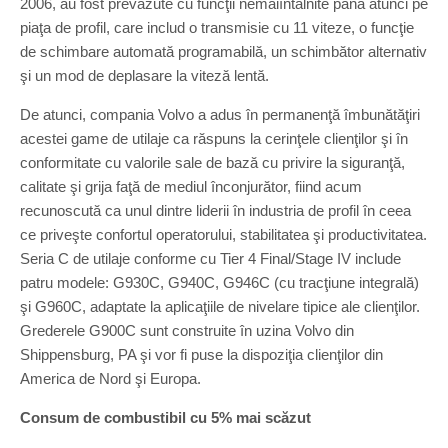
2006, au fost prevăzute cu funcţii nemaiîntâlnite până atunci pe
piaţa de profil, care includ o transmisie cu 11 viteze, o funcţie
de schimbare automată programabilă, un schimbător alternativ
şi un mod de deplasare la viteză lentă.
De atunci, compania Volvo a adus în permanenţă îmbunătăţiri
acestei game de utilaje ca răspuns la cerinţele clienţilor şi în
conformitate cu valorile sale de bază cu privire la siguranţă,
calitate şi grija faţă de mediul înconjurător, fiind acum
recunoscută ca unul dintre liderii în industria de profil în ceea
ce priveşte confortul operatorului, stabilitatea şi productivitatea.
Seria C de utilaje conforme cu Tier 4 Final/Stage IV include
patru modele: G930C, G940C, G946C (cu tracţiune integrală)
şi G960C, adaptate la aplicaţiile de nivelare tipice ale clienţilor.
Grederele G900C sunt construite în uzina Volvo din
Shippensburg, PA şi vor fi puse la dispoziţia clienţilor din
America de Nord şi Europa.
Consum de combustibil cu 5% mai scăzut