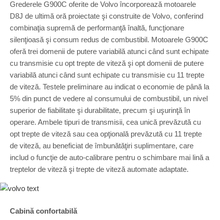
Grederele G900C oferite de Volvo încorporează motoarele
D8J de ultimă oră proiectate şi construite de Volvo, conferind
combinaţia supremă de performanţă înaltă, funcţionare
silenţioasă şi consum redus de combustibil. Motoarele G900C
oferă trei domenii de putere variabilă atunci când sunt echipate
cu transmisie cu opt trepte de viteză şi opt domenii de putere
variabilă atunci când sunt echipate cu transmisie cu 11 trepte
de viteză. Testele preliminare au indicat o economie de până la
5% din punct de vedere al consumului de combustibil, un nivel
superior de fiabilitate şi durabilitate, precum şi uşurinţă în
operare. Ambele tipuri de transmisii, cea unică prevăzută cu
opt trepte de viteză sau cea opţională prevăzută cu 11 trepte
de viteză, au beneficiat de îmbunătăţiri suplimentare, care
includ o funcţie de auto-calibrare pentru o schimbare mai lină a
treptelor de viteză şi trepte de viteză automate adaptate.
Cabină confortabilă