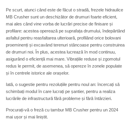
Pe scurt, atunci când este de făcut o stradă, frezele hidraulice
MB Crusher sunt un deschizător de drumuri foarte eficient,
mai ales când vine vorba de lucrări precise de finisare și
profilare: acestea operează pe suprafața drumului, îndepărtând
asfaltul pentru reasfaltarea ulterioară, profilând orice bolovani
proeminenți și excavând terenuri stâncoase pentru construirea
de drumuri noi. În plus, acestea lucrează în mod continuu,
asigurând o eficiență mai mare. Vibrațiile reduse și zgomotul
redus le permit, de asemenea, să opereze în zonele populate
și în centrele istorice ale orașelor.
Iată, o sugestie pentru rezoluțiile pentru noul an: încercați să
schimbați modul în care lucrați pe șantier, pentru a realiza
lucrările de infrastructură fără probleme și fără întârzieri.
Procurați-vă o freză cu tambur MB Crusher pentru un 2024
mai ușor și mai liniștit.