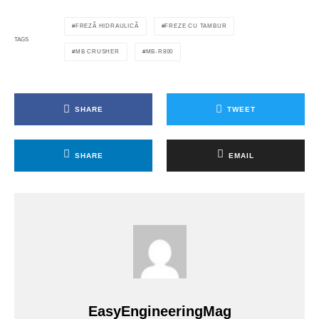
FREZĂ HIDRAULICĂ
FREZE CU TAMBUR
TAGS
MB CRUSHER
MB-R800
SHARE
TWEET
SHARE
EMAIL
EasyEngineeringMag