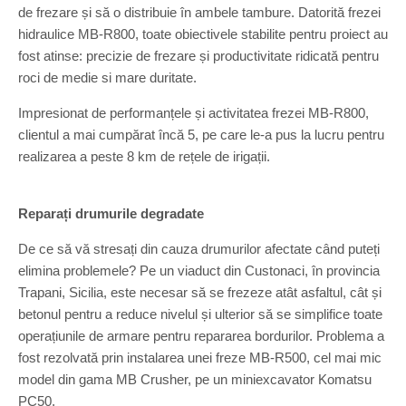
de frezare și să o distribuie în ambele tambure. Datorită frezei
hidraulice MB-R800, toate obiectivele stabilite pentru proiect au
fost atinse: precizie de frezare și productivitate ridicată pentru
roci de medie si mare duritate.
Impresionat de performanțele și activitatea frezei MB-R800,
clientul a mai cumpărat încă 5, pe care le-a pus la lucru pentru
realizarea a peste 8 km de rețele de irigații.
Reparați drumurile degradate
De ce să vă stresați din cauza drumurilor afectate când puteți
elimina problemele? Pe un viaduct din Custonaci, în provincia
Trapani, Sicilia, este necesar să se frezeze atât asfaltul, cât și
betonul pentru a reduce nivelul și ulterior să se simplifice toate
operațiunile de armare pentru repararea bordurilor. Problema a
fost rezolvată prin instalarea unei freze MB-R500, cel mai mic
model din gama MB Crusher, pe un miniexcavator Komatsu
PC50.