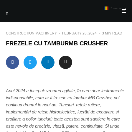
Romanian
▼
CONSTRUCTION MACHINERY
·
FEBRUARY 28, 2024
·
3 MIN READ
FREZELE CU TAMBURMB CRUSHER
Anul 2024 a început: vremuri agitate, în care doar instrumente
indispensabile, cum ar fi frezele cu tambur MB Crusher, pot
continua drumul în noul an. Tuneluri, rețele rutiere,
implementări de rețele hidroelectrice, lucrări de excavare și
profilare a noilor tuneluri: toate acestea sunt șantiere în care
este nevoie de precizie, viteză, putere, continuitate. Și unde