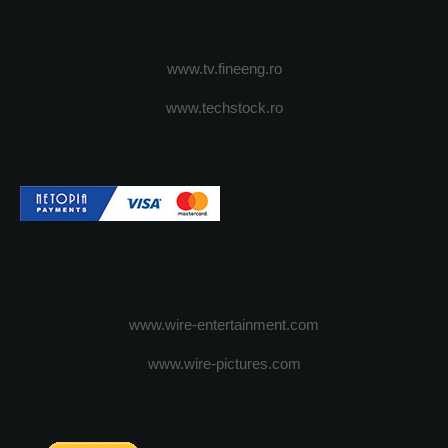
www.tv.fineeng.ro
www.techstock.ro
www.wire-entertainment.com
www.wire-pictures.com