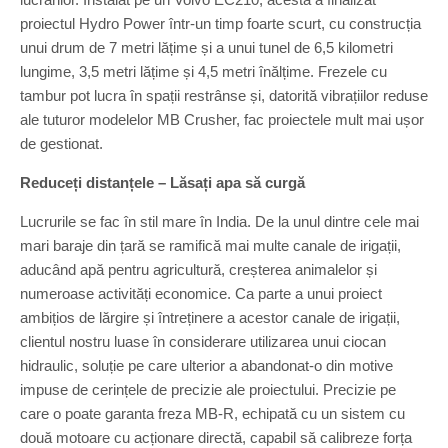
proiectul Hydro Power într-un timp foarte scurt, cu construcția
unui drum de 7 metri lățime și a unui tunel de 6,5 kilometri
lungime, 3,5 metri lățime și 4,5 metri înălțime. Frezele cu
tambur pot lucra în spații restrânse și, datorită vibrațiilor reduse
ale tuturor modelelor MB Crusher, fac proiectele mult mai ușor
de gestionat.
Reduceți distanțele – Lăsați apa să curgă
Lucrurile se fac în stil mare în India. De la unul dintre cele mai
mari baraje din țară se ramifică mai multe canale de irigații,
aducând apă pentru agricultură, creșterea animalelor și
numeroase activități economice. Ca parte a unui proiect
ambițios de lărgire și întreținere a acestor canale de irigații,
clientul nostru luase în considerare utilizarea unui ciocan
hidraulic, soluție pe care ulterior a abandonat-o din motive
impuse de cerințele de precizie ale proiectului. Precizie pe
care o poate garanta freza MB-R, echipată cu un sistem cu
două motoare cu acționare directă, capabil să calibreze forța