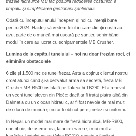
frezele hidraulice MB fac posibilă reducerea costurilor, a
timpului și simplificarea gestionării șantierului.
Odată cu începutul anului începem și noi cu intenții bune
pentru 2024. Haideți să vedem felul în care clienții noștri au
avut parte de o muncă mai ușoară pe șantier, schimbând
modul în care au lucrat cu echipamentele MB Crusher.
Lumina de la capătul tunelului – noi nu doar frezăm roci, ci
eliminăm obstacolele
6 zile și 1.500 mc de tunel frezat. Asta a obținut clientul nostru
croat atunci când și-a dezvăluit arma sa secretă, freza MB
Crusher MB-R500 instalată pe Takeuchi TB290. El a renovat
un vechi tunel sloven din Ploče: dacă ar fi tratat piatra albă din
Dalmația cu un ciocan hidraulic, ar fi fost nevoie de mai mult
de o lună de muncă și nu ar fi obținut pereți netezi și uniformi.
În Nepal, un model mai mare de freză hidraulică, MB-R800,
contribuie, de asemenea, la accelerarea și mai mult a
lucrărilor. Instalat pe un Volvo EC210, acesta a finalizat