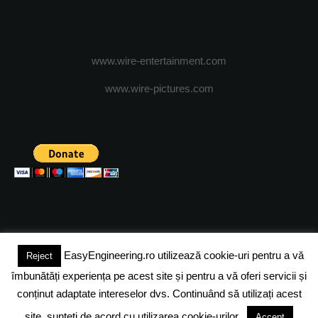
www.wire-entertainment.com
www.wire-pictures.com
EasyEngineering.ro utilizează cookie-uri pentru a vă
Reject
(c) 2024 - FineEngineeringMagazine. All rights reserved.
îmbunătăți experiența pe acest site și pentru a vă oferi servicii și
DESPRE NOI
ADVERTISING
JOBS
DESPRE COOKIES
conținut adaptate intereselor dvs. Continuând să utilizați acest
site, sunteți de acord cu utilizarea cookie-urilor.
Accept