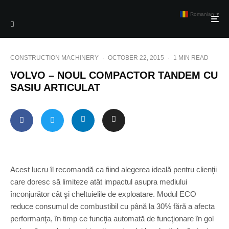
Romanian
▼
CONSTRUCTION MACHINERY
·
OCTOBER 22, 2015
·
1 MIN READ
VOLVO – NOUL COMPACTOR TANDEM CU
SASIU ARTICULAT
Acest lucru îl recomandă ca fiind alegerea ideală pentru clienţii
care doresc să limiteze atât impactul asupra mediului
înconjurător cât şi cheltuielile de exploatare. Modul ECO
reduce consumul de combustibil cu până la 30% fără a afecta
performanţa, în timp ce funcţia automată de funcţionare în gol