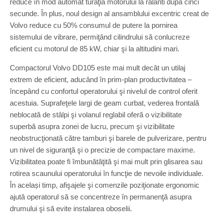
reduce în mod automat turaţia motorului la ralanti după cinci
secunde. În plus, noul design al ansamblului excentric creat de
Volvo reduce cu 50% consumul de putere la pornirea
sistemului de vibrare, permiţând cilindrului să conlucreze
eficient cu motorul de 85 kW, chiar şi la altitudini mari.
Compactorul Volvo DD105 este mai mult decât un utilaj
extrem de eficient, aducând în prim-plan productivitatea –
începând cu confortul operatorului şi nivelul de control oferit
acestuia. Suprafeţele largi de geam curbat, vederea frontală
neblocată de stâlpi şi volanul reglabil oferă o vizibilitate
superbă asupra zonei de lucru, precum şi vizibilitate
neobstrucţionată către tamburi şi barele de pulverizare, pentru
un nivel de siguranţă şi o precizie de compactare maxime.
Vizibilitatea poate fi îmbunătăţită şi mai mult prin glisarea sau
rotirea scaunului operatorului în funcţie de nevoile individuale.
În același timp, afişajele şi comenzile poziţionate ergonomic
ajută operatorul să se concentreze în permanenţă asupra
drumului şi să evite instalarea oboselii.