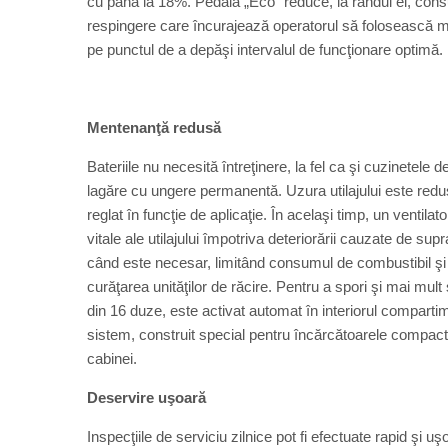
cu până la 18%. Pedala „Eco” reduce, la rândul ei, cons
respingere care încurajează operatorul să folosească ma
pe punctul de a depăşi intervalul de funcţionare optimă.
Mentenanţă redusă
Bateriile nu necesită întreţinere, la fel ca şi cuzinetele
lagăre cu ungere permanentă. Uzura utilajului este redus
reglat în funcţie de aplicaţie. În acelaşi timp, un ventil
vitale ale utilajului împotriva deteriorării cauzate de sup
când este necesar, limitând consumul de combustibil şi n
curăţarea unităţilor de răcire. Pentru a spori şi mai mul
din 16 duze, este activat automat în interiorul compart
sistem, construit special pentru încărcătoarele compacte V
cabinei.
Deservire uşoară
Inspecţiile de serviciu zilnice pot fi efectuate rapid şi u