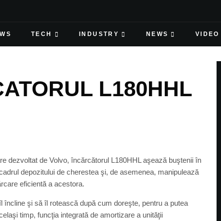
EWS
TECH
INDUSTRY
NEWS
VIDEO
CATORUL L180HHL
mare dezvoltat de Volvo, încărcătorul L180HHL aşează buştenii în
in cadrul depozitului de cherestea şi, de asemenea, manipulează
ărcare eficientă a acestora.
 îl încline şi să îl rotească după cum doreşte, pentru a putea
celaşi timp, funcţia integrată de amortizare a unităţii