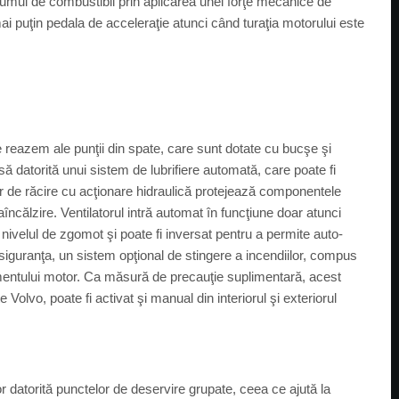
umul de combustibil prin aplicarea unei forţe mecanice de
i puţin pedala de acceleraţie atunci când turaţia motorului este
 de reazem ale punţii din spate, care sunt dotate cu bucşe şi
ă datorită unui sistem de lubrifiere automată, care poate fi
ator de răcire cu acţionare hidraulică protejează componentele
raîncălzire. Ventilatorul intră automat în funcţiune doar atunci
ivelul de zgomot şi poate fi inversat pentru a permite auto-
t siguranţa, un sistem opţional de stingere a incendiilor, compus
imentului motor. Ca măsură de precauţie suplimentară, acest
olvo, poate fi activat şi manual din interiorul şi exteriorul
şor datorită punctelor de deservire grupate, ceea ce ajută la