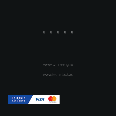
www.tv.fineeng.ro
www.techstock.ro