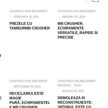
CONSTRUCTION MACHINERY
CONSTRUCTION MACHINERY
·
FEBRUARY 28, 2024
·
JANUARY 31, 2024
FREZELE CU
MB CRUSHER,
TAMBURMB CRUSHER
ECHIPAMENTE
VERSATILE, RAPIDE SI
PRECISE
O
I
CONSTRUCTION MACHINERY
CONSTRUCTION MACHINERY
INDUSTRY
TECH
·
SEPTEMBER 25, 2023
·
AUGUST 25, 2023
RECICLAREA ESTE
DEMOLEAZA SI
E
MAGIE
RECONSTRUIESTE:
PURÃ. ECHIPAMENTEL
VIITORUL ESTE CU
E MB CRUSHER