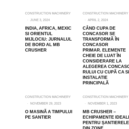
CONSTRUCTION MACHINERY
CONSTRUCTION MACHINERY
·
JUNE 3, 2024
·
APRIL 2, 2024
INDIA, AFRICA, MEXIC
CÂND CUPA DE
SI ORIENTUL
CONCASOR SE
MIJLOCIU: JURNALUL
TRANSFORMÃ ÎN
DE BORD AL MB
CONCASOR
CRUSHER
PRIMAR. ELEMENTE
CHEIE DE LUAT ÎN
CONSIDERARE LA
ALEGEREA CONCAS
RULUI CU CUPÃ CA S
INSTALATIE
PRINCIPALÃ
CONSTRUCTION MACHINERY
CONSTRUCTION MACHINERY
·
NOVEMBER 29, 2023
·
NOVEMBER 1, 2023
O MASINÃ A TIMPULUI
MB CRUSHER –
PE SANTIER
ECHIPAMENTE IDEAL
PENTRU ȘANTIERELE
DIN ZONE