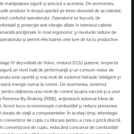
ite manipularea sigură şi precisă a acesteia. De asemenea,
ile produse în timpul operării pe teren deosebit de accidentat,
rind confortul operatorului. Operatorul se bucură, de
abil şi protecţiei anti-vibraţie aflate în interiorul cabinei
mandă poziţionate în mod ergonomic şi nivelurile reduse de
 operatorului şi permit efectuarea unei ture de lucru productive.
l/Stage IV dezvoltată de Volvo, motorul D13J puternic respectă
mp, asigură un nivel înalt de performanţă şi un consum redus de
ului este sporită şi mai mult de sistemul hidraulic inteligent şi
nizează energie numai la cerere. De asemenea, sistemul
 pentru obţinerea unui nivel de control asupra sarcinii şi a unor
ncţia Reverse-By-Braking (RBB), acţionează automat frâna de
lui. Acest lucru economiseşte combustibil şi reduce presiunea
l durata de viaţă a componentelor. În acelaşi timp, tehnologia
 convertizor de cuplu cu blocare pentru a crea o priză directă
e în convertizorul de cuplu, reducând consumul de combustibil