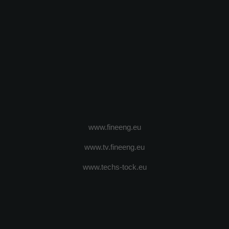
www.fineeng.eu
www.tv.fineeng.eu
www.techs-tock.eu