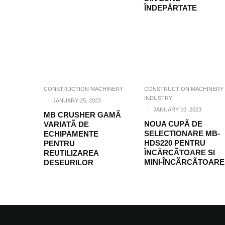
ÎNDEPĂRTATE
CONSTRUCTION MACHINERY
CONSTRUCTION MACHINERY
INDUSTRY
·
JANUARY 25, 2023
·
JANUARY 10, 2023
MB CRUSHER GAMÃ
NOUA CUPÃ DE
VARIATÃ DE
SELECTIONARE MB-
ECHIPAMENTE
HDS220 PENTRU
PENTRU
ÎNCÃRCÃTOARE SI
REUTILIZAREA
MINI-ÎNCÃRCÃTOARE
DESEURILOR