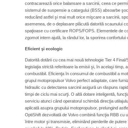
contracarează orice balansare a sarcinii, ceea ce perm
sistemul de suspensie a catargului (BSS) absoarbe şocur
reducând astfel şi mai mult orice mişcare a sarcinii, spo
asemenea, de o deplasare plăcută datorită scaunului confort
spaţioase cu certificare ROPS/FOPS. Elementele de co
zgomot intern ajută, la rândul lor, la sporirea confortului
Eficient şi ecologic
Datorită dotării cu cea mai nouă tehnologie Tier 4 Fina
legislaţia strictă referitoare la emisii şi, în acelaşi ti
combustibil. Eficienţa în consumul de combustibil a motor
grupul motopropulsor Volvo perfect adaptate, care fur
hidraulic cu detectarea sarcinii asigură un răspuns rapid
timpi de ciclu mai scurţi. O altă dotare inteligentă, fu
serviciu atunci când operatorul schimbă direcţia utilaju
aplicată asupra grupului motopropulsor, prelungind astfe
OptiShift dezvoltată de Volvo combină funcţia RBB cu un
între motor şi transmisie, eliminând pierderile de puter