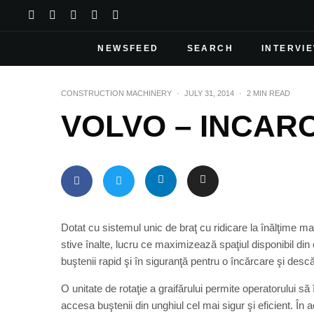
NEWSFEED
SEARCH
INTERVI
CONSTRUCTION MACHINERY
·
JULY 31, 2014
·
2 MIN READ
VOLVO – INCAR
Dotat cu sistemul unic de braţ cu ridicare la înălţime 
stive înalte, lucru ce maximizează spaţiul disponibil d
buştenii rapid şi în siguranţă pentru o încărcare şi desc
O unitate de rotaţie a graifărului permite operatorului să
accesa buştenii din unghiul cel mai sigur şi eficient. În a