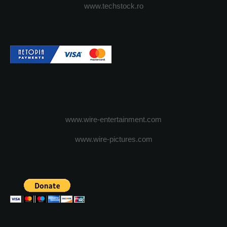
www.techstock.ro
www.wire-entertainment.com
www.wire-pictures.com