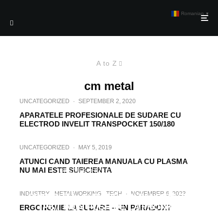
Romanian
▼
A to Z
cm metal
UNCATEGORIZED
·
SEPTEMBER 2, 2020
APARATELE PROFESIONALE DE SUDARE CU
ELECTROD INVELIT TRANSPOCKET 150/180
UNCATEGORIZED
·
MAY 5, 2019
ATUNCI CAND TAIEREA MANUALA CU PLASMA
NU MAI ESTE SUFICIENTA
UNCATEGORIZED
·
JUNE 27, 2022
DUETUL PERFECT PENTRU EFICIENŢĂ
INDUSTRY
METALWORKING
TECH
·
NOVEMBER 6, 2023
CRESCUTĂ: SUDAREA ÎN TANDEM CU
TPS/I TWIN PUSH DE LA FRONIUS
ERGONOMIE LA SUDARE – UN PARADOX?