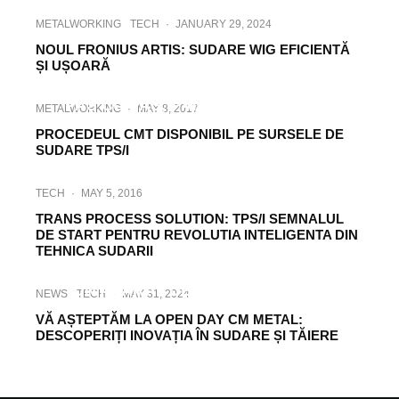
METALWORKING
TECH
·
JANUARY 29, 2024
NOUL FRONIUS ARTIS: SUDARE WIG EFICIENTĂ
ȘI UȘOARĂ
INDUSTRY
TECH
·
APRIL 25, 2024
PAS CU PAS, PÂNĂ LA CALITATEA
METALWORKING
·
MAY 8, 2017
DORITĂ A SUDĂRII
PROCEDEUL CMT DISPONIBIL PE SURSELE DE
SUDARE TPS/I
TECH
·
MAY 5, 2016
TRANS PROCESS SOLUTION: TPS/I SEMNALUL
DE START PENTRU REVOLUTIA INTELIGENTA DIN
TEHNICA SUDARII
TECH
·
NOVEMBER 26, 2020
UN APARAT DE SUDARE WIG LA
NEWS
TECH
·
MAY 31, 2024
ÎNDEMÂNA TUTUROR
VĂ AȘTEPTĂM LA OPEN DAY CM METAL:
DESCOPERIȚI INOVAȚIA ÎN SUDARE ȘI TĂIERE