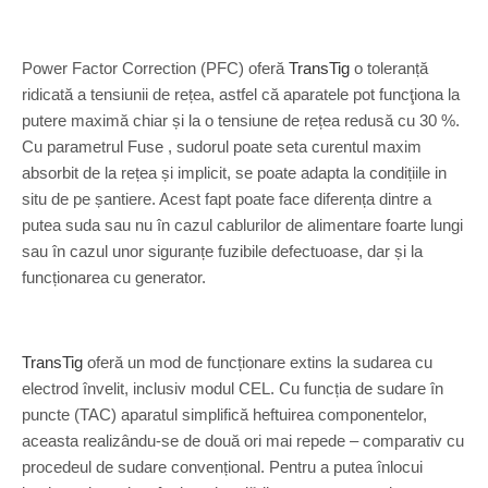
Power Factor Correction (PFC) oferă
TransTig
o toleranță
ridicată a tensiunii de rețea, astfel că aparatele pot funcţiona la
putere maximă chiar și la o tensiune de rețea redusă cu 30 %.
Cu parametrul Fuse , sudorul poate seta curentul maxim
absorbit de la rețea și implicit, se poate adapta la condițiile in
situ de pe șantiere. Acest fapt poate face diferența dintre a
putea suda sau nu în cazul cablurilor de alimentare foarte lungi
sau în cazul unor siguranțe fuzibile defectuoase, dar și la
funcționarea cu generator.
TransTig
oferă un mod de funcționare extins la sudarea cu
electrod învelit, inclusiv modul CEL. Cu funcția de sudare în
puncte (TAC) aparatul simplifică heftuirea componentelor,
aceasta realizându-se de două ori mai repede – comparativ cu
procedeul de sudare convențional. Pentru a putea înlocui