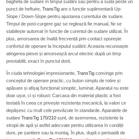
bagheta de sudare în timpul sudării sau pentru a suda peste un
punct de heftuire,
TransTig
are o funcție suplimentară Up-
Slope / Down-Slope pentru ajustarea curentului de sudare.
Timpul de post-curgere gaz se reglează fie manual, fie se
stabilește automat în funcție de curentul de sudare utilizat. În
plus, amorsarea de înaltă frecvență prin contact sporește
confortul de operare la începutul sudării: Aceasta recunoaște
atingerea piesei și amorsează arcul electric după un timp
prestabilit, exact în punctul dorit.
În ciuda tehnologiei impresionante,
TransTig
convinge prin
conceptul de operare practic, cu buton simplu de rotire și
apăsare și afișaj funcțional sinoptic, luminat. Aparatul nu este
doar ușor, ci și robust: Carcasa din material plastic a fost
testată în ceea ce privește rezistența mecanică, la valori ce
depășesc cu mult cele prevăzute în standarde. Aparatele de
sudare
TransTig 170/210
sunt, de asemenea, rezistente la
stropii de apă și astfel adecvate pentru utilizarea în condiții
dure, pe șantiere sau la montaj. În plus, după o perioadă de