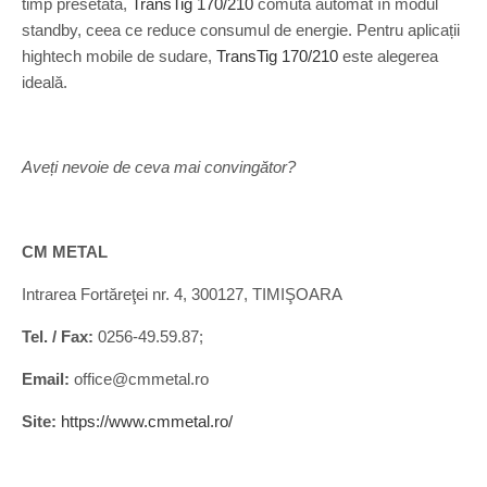
timp presetată,
TransTig 170/210
comută automat în modul
standby, ceea ce reduce consumul de energie. Pentru aplicații
hightech mobile de sudare,
TransTig 170/210
este alegerea
ideală.
Aveți nevoie de ceva mai convingător?
CM METAL
Intrarea Fortăreţei nr. 4, 300127, TIMIŞOARA
Tel. / Fax:
0256-49.59.87;
Email:
office@cmmetal.ro
Site:
https://www.cmmetal.ro/