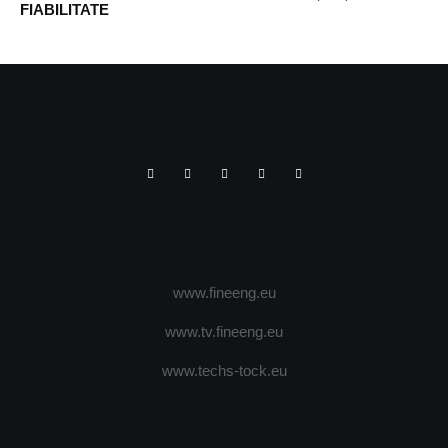
FIABILITATE
www.fineeng.eu
www.tv.fineeng.eu
www.techs-tock.eu