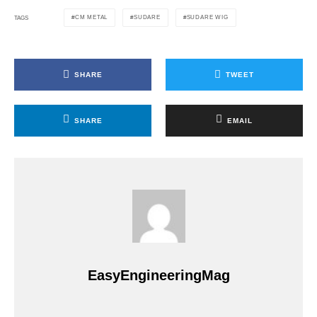
CM METAL
SUDARE
SUDARE WIG
TAGS
SHARE
TWEET
SHARE
EMAIL
EasyEngineeringMag