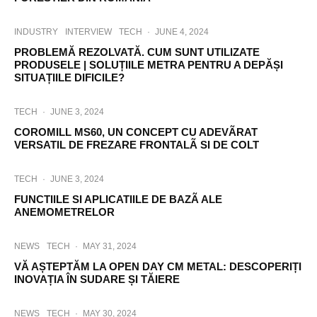
INDUSTRY
INTERVIEW
TECH
·
JUNE 4, 2024
PROBLEMĂ REZOLVATĂ. CUM SUNT UTILIZATE
PRODUSELE | SOLUȚIILE METRA PENTRU A DEPĂȘI
SITUAȚIILE DIFICILE?
TECH
·
JUNE 3, 2024
COROMILL MS60, UN CONCEPT CU ADEVÃRAT
VERSATIL DE FREZARE FRONTALÃ SI DE COLT
TECH
·
JUNE 3, 2024
FUNCTIILE SI APLICATIILE DE BAZÃ ALE
ANEMOMETRELOR
NEWS
TECH
·
MAY 31, 2024
VĂ AȘTEPTĂM LA OPEN DAY CM METAL: DESCOPERIȚI
INOVAȚIA ÎN SUDARE ȘI TĂIERE
NEWS
TECH
·
MAY 30, 2024