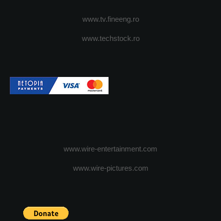
www.tv.fineeng.ro
www.techstock.ro
www.wire-entertainment.com
www.wire-pictures.com