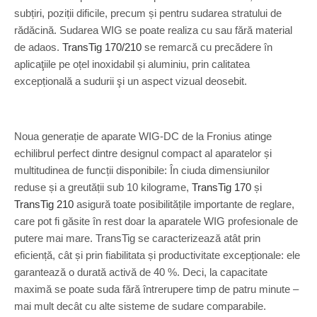
subțiri, poziții dificile, precum și pentru sudarea stratului de
rădăcină. Sudarea WIG se poate realiza cu sau fără material
de adaos.
TransTig 170/210
se remarcă cu precădere în
aplicaţiile pe oțel inoxidabil și aluminiu, prin calitatea
excepțională a sudurii şi un aspect vizual deosebit.
Noua generație de aparate WIG-DC de la Fronius atinge
echilibrul perfect dintre designul compact al aparatelor și
multitudinea de funcții disponibile: În ciuda dimensiunilor
reduse și a greutății sub 10 kilograme,
TransTig 170
și
TransTig 210
asigură toate posibilitățile importante de reglare,
care pot fi găsite în rest doar la aparatele WIG profesionale de
putere mai mare. TransTig se caracterizează atât prin
eficiență, cât și prin fiabilitata și productivitate excepționale: ele
garantează o durată activă de 40 %. Deci, la capacitate
maximă se poate suda fără întrerupere timp de patru minute –
mai mult decât cu alte sisteme de sudare comparabile.