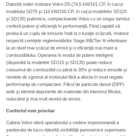
Datorită noilor motoare Volvo D5 (74,5 kW/101 CP, în cazul
modelului SD75 şi 110 kW/150 CP, în cazul modelelor SD115
şi SD135) puternice, compactoarele Volvo cu un singur tambur
conferă putere şi eficienţă în performanţă. Fiind capabil să
producă un cuplu de torsiune înalt la o turaţie scăzută, motorul
respectă cerinţele reglementărilor Stage IIIB/Tier 4i referitoare
la un nivel mai scăzut de emisii şi o eficienţă mai mare a
combustibilului. Operarea în modul de putere inteligent
(disponibil la modelele SD115 şi SD135) poate reduce
consumul de combustibil cu până la 30% şi reduce emisiile şi
nivelele de zgomot al motorului fără a afecta în mod negativ
performanţa de compactare. Filtrul de particule diesel (DPF)
arde şi elimină depunerile de materiale din interiorul filtrului,
reducând şi mai mult nivelul de emisii.
Confortul este prioritar
Cabina Volvo oferă operatorului o vedere impresionantă a
şantierului de lucru datorită vizibilităţii panoramice superioare.