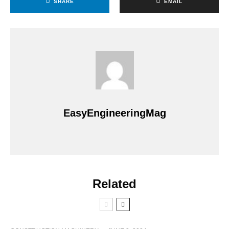
SHARE
EMAIL
EasyEngineeringMag
Related