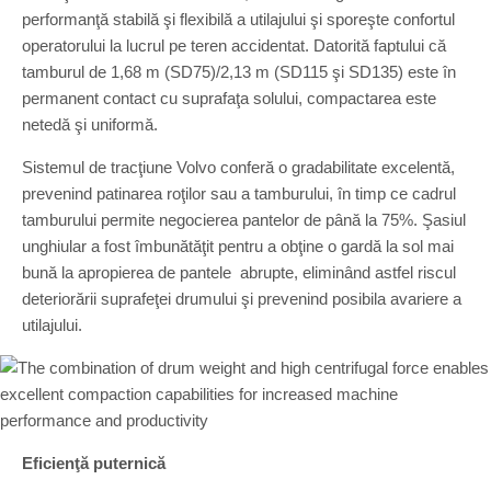
performanţă stabilă şi flexibilă a utilajului şi sporeşte confortul
operatorului la lucrul pe teren accidentat. Datorită faptului că
tamburul de 1,68 m (SD75)/2,13 m (SD115 şi SD135) este în
permanent contact cu suprafaţa solului, compactarea este
netedă şi uniformă.
Sistemul de tracţiune Volvo conferă o gradabilitate excelentă,
prevenind patinarea roţilor sau a tamburului, în timp ce cadrul
tamburului permite negocierea pantelor de până la 75%. Şasiul
unghiular a fost îmbunătăţit pentru a obţine o gardă la sol mai
bună la apropierea de pantele abrupte, eliminând astfel riscul
deteriorării suprafeţei drumului şi prevenind posibila avariere a
utilajului.
Eficienţă puternică