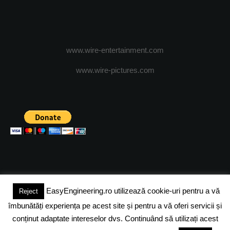
www.wire-entertainment.com
www.wire-pictures.com
EasyEngineering.ro utilizează cookie-uri pentru a vă
Reject
(c) 2024 - FineEngineeringMagazine. All rights reserved.
îmbunătăți experiența pe acest site și pentru a vă oferi servicii și
DESPRE NOI
ADVERTISING
JOBS
DESPRE COOKIES
conținut adaptate intereselor dvs. Continuând să utilizați acest