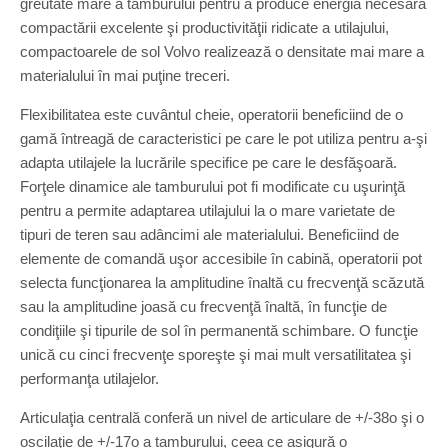
greutate mare a tamburului pentru a produce energia necesară
compactării excelente şi productivităţii ridicate a utilajului,
compactoarele de sol Volvo realizează o densitate mai mare a
materialului în mai puţine treceri.
Flexibilitatea este cuvântul cheie, operatorii beneficiind de o
gamă întreagă de caracteristici pe care le pot utiliza pentru a-şi
adapta utilajele la lucrările specifice pe care le desfăşoară.
Forţele dinamice ale tamburului pot fi modificate cu uşurinţă
pentru a permite adaptarea utilajului la o mare varietate de
tipuri de teren sau adâncimi ale materialului. Beneficiind de
elemente de comandă uşor accesibile în cabină, operatorii pot
selecta funcţionarea la amplitudine înaltă cu frecvenţă scăzută
sau la amplitudine joasă cu frecvenţă înaltă, în funcţie de
condiţiile şi tipurile de sol în permanentă schimbare. O funcţie
unică cu cinci frecvenţe sporeşte şi mai mult versatilitatea şi
performanţa utilajelor.
Articulaţia centrală conferă un nivel de articulare de +/-38o şi o
oscilaţie de +/-17o a tamburului, ceea ce asigură o