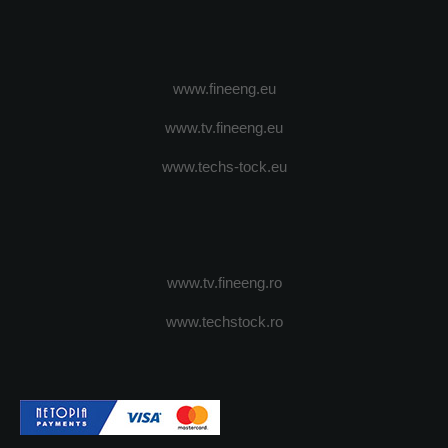
www.fineeng.eu
www.tv.fineeng.eu
www.techs-tock.eu
www.tv.fineeng.ro
www.techstock.ro