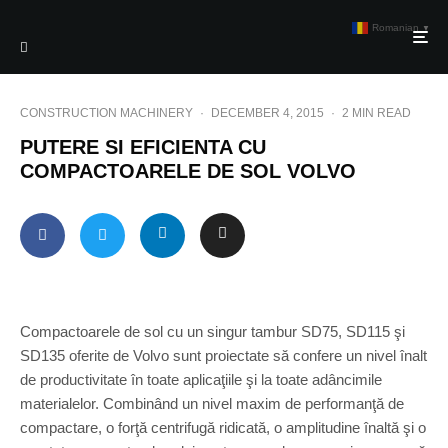
Romanian
▼
CONSTRUCTION MACHINERY
·
DECEMBER 4, 2015
·
2 MIN READ
PUTERE SI EFICIENTA CU
COMPACTOARELE DE SOL VOLVO
Compactoarele de sol cu un singur tambur SD75, SD115 şi
SD135 oferite de Volvo sunt proiectate să confere un nivel înalt
de productivitate în toate aplicaţiile şi la toate adâncimile
materialelor. Combinând un nivel maxim de performanţă de
compactare, o forţă centrifugă ridicată, o amplitudine înaltă şi o