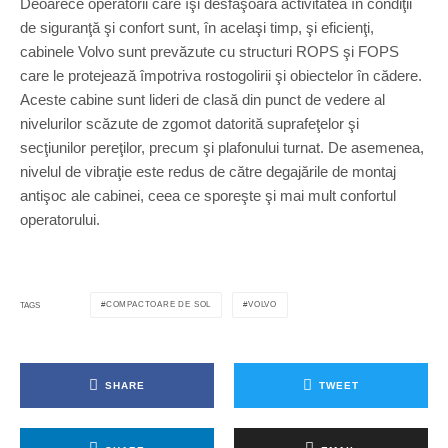
Deoarece operatorii care îşi desfăşoară activitatea în condiţii
de siguranţă şi confort sunt, în acelaşi timp, şi eficienţi,
cabinele Volvo sunt prevăzute cu structuri ROPS şi FOPS
care le protejează împotriva rostogolirii şi obiectelor în cădere.
Aceste cabine sunt lideri de clasă din punct de vedere al
nivelurilor scăzute de zgomot datorită suprafeţelor şi
secţiunilor pereţilor, precum şi plafonului turnat. De asemenea,
nivelul de vibraţie este redus de către degajările de montaj
antişoc ale cabinei, ceea ce sporeşte şi mai mult confortul
operatorului.
COMPACTOARE DE SOL
VOLVO
TAGS
SHARE
TWEET