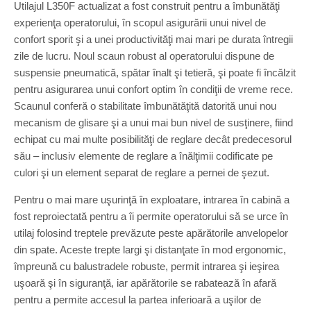
Utilajul L350F actualizat a fost construit pentru a îmbunătăţi
experienţa operatorului, în scopul asigurării unui nivel de
confort sporit şi a unei productivităţi mai mari pe durata întregii
zile de lucru. Noul scaun robust al operatorului dispune de
suspensie pneumatică, spătar înalt şi tetieră, şi poate fi încălzit
pentru asigurarea unui confort optim în condiţii de vreme rece.
Scaunul conferă o stabilitate îmbunătăţită datorită unui nou
mecanism de glisare şi a unui mai bun nivel de susţinere, fiind
echipat cu mai multe posibilităţi de reglare decât predecesorul
său – inclusiv elemente de reglare a înălţimii codificate pe
culori şi un element separat de reglare a pernei de şezut.
Pentru o mai mare uşurinţă în exploatare, intrarea în cabină a
fost reproiectată pentru a îi permite operatorului să se urce în
utilaj folosind treptele prevăzute peste apărătorile anvelopelor
din spate. Aceste trepte largi şi distanţate în mod ergonomic,
împreună cu balustradele robuste, permit intrarea şi ieşirea
uşoară şi în siguranţă, iar apărătorile se rabatează în afară
pentru a permite accesul la partea inferioară a uşilor de