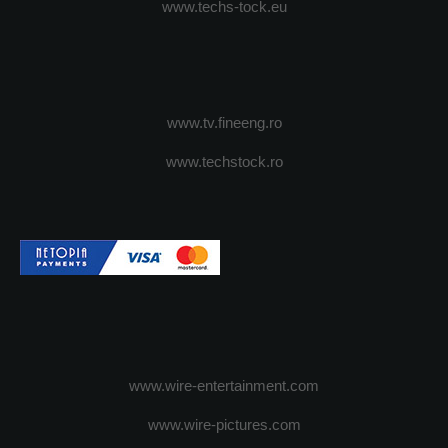
www.techs-tock.eu
www.tv.fineeng.ro
www.techstock.ro
www.wire-entertainment.com
www.wire-pictures.com