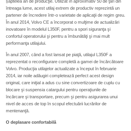
șaptelea an de producţie. Utilizat în aproximativ 50 de ţări din
întreaga lume, acest utilaj extrem de productiv reprezintă un
partener de încredere într-o varietate de aplicaţii de regim greu.
În anul 2014, Volvo CE a încorporat o mulţime de actualizări
inovatoare în modelul L350F, pentru a spori siguranţa şi
confortul operatorului şi pentru a îmbunătăţi şi mai mult
performanţa utilajului.
În anul 2007, când a fost lansat pe piaţă, utilajul L350F a
reprezentat o reconfigurare completă a gamei de încărcătoare
Volvo. Producţia utilajelor actualizate a început în februarie
2014, iar noile adăugiri completează perfect acest design
original, care iniţial a adus cu sine convertizoare de cuplu cu
blocare şi suspensia catargului pentru operaţiunile de
încărcare şi transportare, precum şi pentru asigurarea unui
nivel de acces de top în scopul efectuării lucrărilor de
mentenanţă.
O deplasare confortabilă