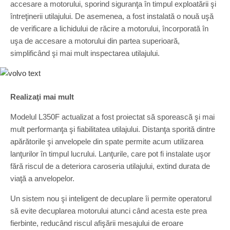
accesare a motorului, sporind siguranţa în timpul exploatării şi
întreţinerii utilajului. De asemenea, a fost instalată o nouă uşă
de verificare a lichidului de răcire a motorului, încorporată în
uşa de accesare a motorului din partea superioară,
simplificând şi mai mult inspectarea utilajului.
Realizaţi mai mult
Modelul L350F actualizat a fost proiectat să sporească şi mai
mult performanţa şi fiabilitatea utilajului. Distanţa sporită dintre
apărătorile şi anvelopele din spate permite acum utilizarea
lanţurilor în timpul lucrului. Lanţurile, care pot fi instalate uşor
fără riscul de a deteriora caroseria utilajului, extind durata de
viaţă a anvelopelor.
Un sistem nou şi inteligent de decuplare îi permite operatorul
să evite decuplarea motorului atunci când acesta este prea
fierbinte, reducând riscul afişării mesajului de eroare