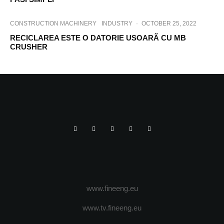
CONSTRUCTION MACHINERY
INDUSTRY
·
OCTOBER 25, 2022
RECICLAREA ESTE O DATORIE USOARÃ CU MB
CRUSHER
www.fineeng.eu
www.tv.fineeng.eu