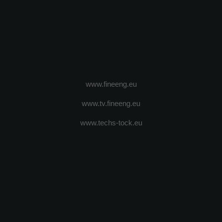
www.fineeng.eu
www.tv.fineeng.eu
www.techs-tock.eu