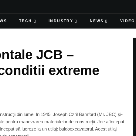
EWS
TECH
INDUSTRY
NEWS
VIDEO
D
ontale JCB –
 conditii extreme
onstrucţii din lume. În 1945, Joseph Czril Bamford (Mr. JBC) şi-
ente pentru manevrarea materialelor de construcţii. Joe a început
ceput să lucreze la un utilaj: buldoexcavatorul. Acest utilaj