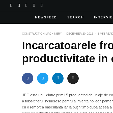
NEWSFEED
SEARCH
INTERVI
CONSTRUCTION MACHINERY
·
DECEMBER 20, 2012
·
1 MIN REA
Incarcatoarele fr
productivitate in
JBC este unul dintre primii 5 producători de utilaje de c
a folosit flerul ingineresc pentru a inventa noi echipam
cu o remorcă basculantă iar la puţin timp după aceea a în