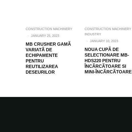
CONSTRUCTION MACHINERY
CONSTRUCTION MACHINERY
INDUSTRY
·
JANUARY 25, 2023
·
JANUARY 10, 2023
MB CRUSHER GAMÃ
NOUA CUPÃ DE
VARIATÃ DE
SELECTIONARE MB-
ECHIPAMENTE
HDS220 PENTRU
PENTRU
ÎNCÃRCÃTOARE SI
REUTILIZAREA
MINI-ÎNCÃRCÃTOARE
DESEURILOR