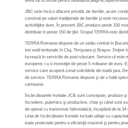
avea să schimbe pentru totdeauna piaţa echipamentelor 
JBC este încă o afacere privată, de familie, acum cond
construit pe valori tradiţionale de familie şi este recuno
activităţilor dure. În prezent JBC produce peste 330 mode
distribuie în peste 150 de ţări. Grupul TERRA este distr
TERRA Romania dispune de un sediu central în Bucureşti
trei sedii teritoriale în Cluj, Timişoara şi Braşov. Deţi
lucrează în serviciile de post-vânzare. Service-ul este na
europene, cu o investiţie de peste 5 milioane de euro. Ex
service care acoperă zonal solicitările din toată ţara. D
de service. TERRA Romania dispune şi de o hală special
camioane.
Încărcătoarele frontale JCB sunt concepute, produse şi te
încredere, puternice şi productive, chiar şi când sunt su
de operat cu transmisie hidrostatică, începând de la 34
Linia de încărcătoare frontale include utilaje cu capacita
toate proiectate pentru o eficienţă maximă şi pentru prod