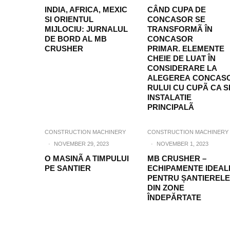
INDIA, AFRICA, MEXIC
CÂND CUPA DE
SI ORIENTUL
CONCASOR SE
MIJLOCIU: JURNALUL
TRANSFORMÃ ÎN
DE BORD AL MB
CONCASOR
CRUSHER
PRIMAR. ELEMENTE
CHEIE DE LUAT ÎN
CONSIDERARE LA
ALEGEREA CONCAS
RULUI CU CUPÃ CA S
INSTALATIE
PRINCIPALÃ
CONSTRUCTION MACHINERY
CONSTRUCTION MACHINERY
·
NOVEMBER 29, 2023
·
NOVEMBER 1, 2023
O MASINÃ A TIMPULUI
MB CRUSHER –
PE SANTIER
ECHIPAMENTE IDEAL
PENTRU ȘANTIERELE
DIN ZONE
ÎNDEPĂRTATE