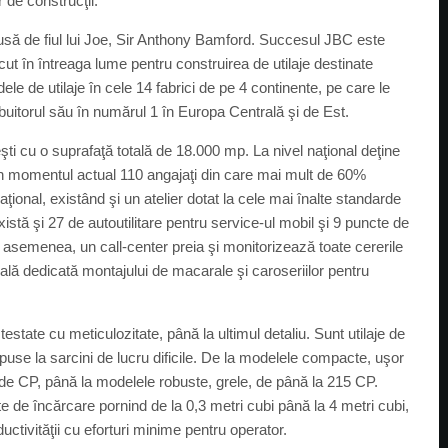
de construcţii.
usă de fiul lui Joe, Sir Anthony Bamford. Succesul JBC este
scut în întreaga lume pentru construirea de utilaje destinate
le de utilaje în cele 14 fabrici de pe 4 continente, pe care le
ibuitorul său în numărul 1 în Europa Centrală şi de Est.
 cu o suprafaţă totală de 18.000 mp. La nivel naţional deţine
ne în momentul actual 110 angajaţi din care mai mult de 60%
ţional, existând şi un atelier dotat la cele mai înalte standarde
istă şi 27 de autoutilitare pentru service-ul mobil şi 9 puncte de
e asemenea, un call-center preia şi monitorizează toate cererile
ă dedicată montajului de macarale şi caroseriilor pentru
state cu meticulozitate, până la ultimul detaliu. Sunt utilaje de
puse la sarcini de lucru dificile. De la modelele compacte, uşor
 de CP, până la modelele robuste, grele, de până la 215 CP.
te de încărcare pornind de la 0,3 metri cubi până la 4 metri cubi,
uctivităţii cu eforturi minime pentru operator.