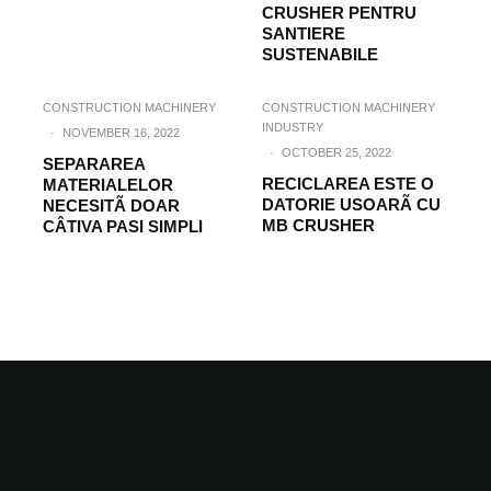
CRUSHER PENTRU
SANTIERE
SUSTENABILE
CONSTRUCTION MACHINERY
CONSTRUCTION MACHINERY
INDUSTRY
·
NOVEMBER 16, 2022
·
OCTOBER 25, 2022
SEPARAREA
RECICLAREA ESTE O
MATERIALELOR
DATORIE USOARÃ CU
NECESITÃ DOAR
MB CRUSHER
CÂTIVA PASI SIMPLI