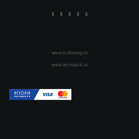
www.tv.fineeng.ro
www.techstock.ro