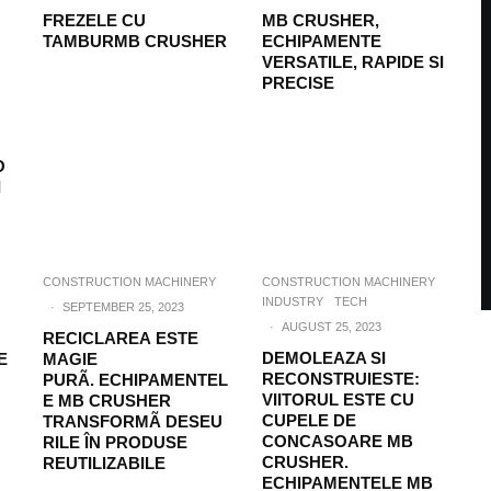
FREZELE CU
MB CRUSHER,
TAMBURMB CRUSHER
ECHIPAMENTE
VERSATILE, RAPIDE SI
PRECISE
O
I
CONSTRUCTION MACHINERY
CONSTRUCTION MACHINERY
INDUSTRY
TECH
·
SEPTEMBER 25, 2023
·
AUGUST 25, 2023
RECICLAREA ESTE
DEMOLEAZA SI
E
MAGIE
RECONSTRUIESTE:
PURÃ. ECHIPAMENTEL
VIITORUL ESTE CU
E MB CRUSHER
CUPELE DE
TRANSFORMÃ DESEU
CONCASOARE MB
RILE ÎN PRODUSE
CRUSHER.
REUTILIZABILE
ECHIPAMENTELE MB