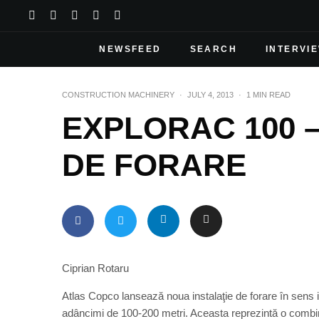
NEWSFEED
SEARCH
INTERVI
CONSTRUCTION MACHINERY
·
JULY 4, 2013
·
1 MIN READ
EXPLORAC 100 –
DE FORARE
Ciprian Rotaru
Atlas Copco lansează noua instalaţie de forare în sens i
adâncimi de 100-200 metri. Aceasta reprezintă o combin