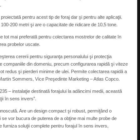
.
roiectată pentru acest tip de foraj dar şi pentru alte aplicaţii.
e 100-200 metri şi are o capacitate de ridicare de 10,5 tone.
ie tot mai preferată pentru colectarea mostrelor de calitate în
tarea probelor uscate.
terea cererii pentru siguranţa personalului şi protecţia
tre companiile din domeniu, precum configurarea rapidă şi viteze
mot redus şi pierderi minime de ulei. Permite colectarea rapidă a
ră Martin Sommers, Vice Preşedinte Marketing – Atlas Copco.
5 – instalaţie destinată forajului la adâncimi medii, această
ii în sens invers”.
unoscută. Are un design compact şi robust, permiţând o
rii se vor bucura de puterea de a obţine mai multe probe de
e furniza soluţii complete pentru forajul în sens invers,