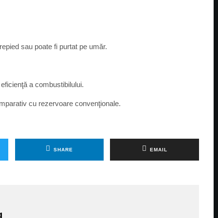
repied sau poate fi purtat pe umăr.
ficienţă a combustibilului.
omparativ cu rezervoare convenţionale.
SHARE
EMAIL
g