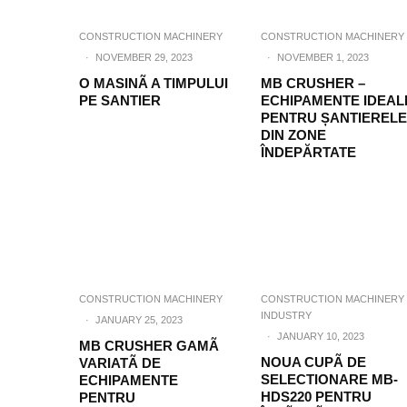
CONSTRUCTION MACHINERY
CONSTRUCTION MACHINERY
·
NOVEMBER 29, 2023
·
NOVEMBER 1, 2023
O MASINÃ A TIMPULUI
MB CRUSHER –
PE SANTIER
ECHIPAMENTE IDEAL
PENTRU ȘANTIERELE
DIN ZONE
ÎNDEPĂRTATE
CONSTRUCTION MACHINERY
CONSTRUCTION MACHINERY
INDUSTRY
·
JANUARY 25, 2023
·
JANUARY 10, 2023
MB CRUSHER GAMÃ
NOUA CUPÃ DE
VARIATÃ DE
SELECTIONARE MB-
ECHIPAMENTE
HDS220 PENTRU
PENTRU