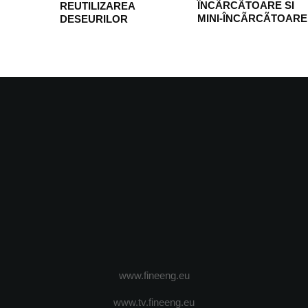
ÎNCÃRCÃTOARE SI
REUTILIZAREA
MINI-ÎNCÃRCÃTOARE
DESEURILOR
www.fineeng.eu
www.tv.fineeng.eu