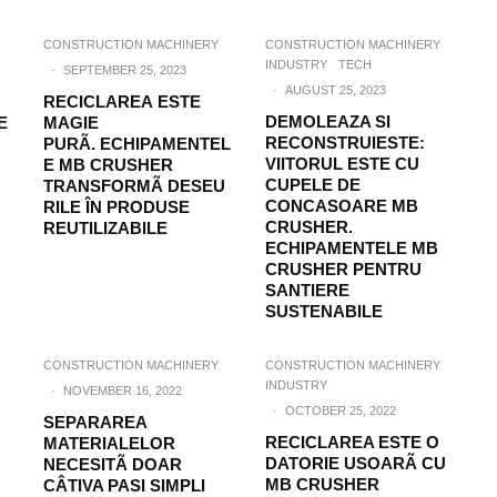
CONSTRUCTION MACHINERY
CONSTRUCTION MACHINERY
INDUSTRY
TECH
·
SEPTEMBER 25, 2023
·
AUGUST 25, 2023
RECICLAREA ESTE
DEMOLEAZA SI
E
MAGIE
RECONSTRUIESTE:
PURÃ. ECHIPAMENTEL
VIITORUL ESTE CU
E MB CRUSHER
CUPELE DE
TRANSFORMÃ DESEU
CONCASOARE MB
RILE ÎN PRODUSE
CRUSHER.
REUTILIZABILE
ECHIPAMENTELE MB
CRUSHER PENTRU
SANTIERE
SUSTENABILE
CONSTRUCTION MACHINERY
CONSTRUCTION MACHINERY
INDUSTRY
·
NOVEMBER 16, 2022
·
OCTOBER 25, 2022
SEPARAREA
RECICLAREA ESTE O
MATERIALELOR
DATORIE USOARÃ CU
NECESITÃ DOAR
MB CRUSHER
CÂTIVA PASI SIMPLI