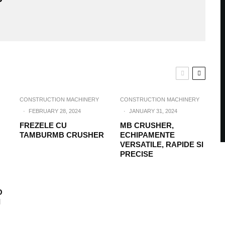
CONSTRUCTION MACHINERY
CONSTRUCTION MACHINERY
·
FEBRUARY 28, 2024
·
JANUARY 31, 2024
FREZELE CU
MB CRUSHER,
TAMBURMB CRUSHER
ECHIPAMENTE
VERSATILE, RAPIDE SI
PRECISE
O
I