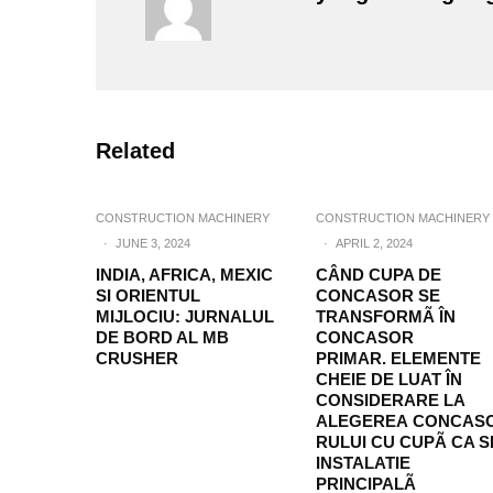
Related
CONSTRUCTION MACHINERY
CONSTRUCTION MACHINERY
·
JUNE 3, 2024
·
APRIL 2, 2024
INDIA, AFRICA, MEXIC
CÂND CUPA DE
SI ORIENTUL
CONCASOR SE
MIJLOCIU: JURNALUL
TRANSFORMÃ ÎN
DE BORD AL MB
CONCASOR
CRUSHER
PRIMAR. ELEMENTE
CHEIE DE LUAT ÎN
CONSIDERARE LA
ALEGEREA CONCAS
RULUI CU CUPÃ CA S
INSTALATIE
PRINCIPALÃ