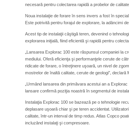
necesară pentru colectarea rapidă a probelor de calitate
Noua instalaţie de forare în sens invers a fost în special p
Este potrivită pentru forajul de explorare, la adâncimi d
Acest tip de instalaţii câştigă teren, devenind o tehnolog
explorarea iniţială, fiind eficientă şi rapidă pentru colec
„Lansarea Explorac 100 este răspunsul companiei la creş
mediului. Oferă eficienţa şi performanţele cerute de că
ridicate de forare, o întreţinere uşoară, un nivel de zgo
mostrelor de înaltă calitate, cerute de geologi”, decla
„Urmând lansarea din primăvara acestui an a Explorac 23
lansare confirmă poziţia noastră în segmentul de instalaţ
Instalaţia Explorac 100 se bazează pe o tehnologie rec
deplasare uşoară chiar şi pe teren accidentat. Utilizato
calitate, într-un interval de timp redus. Atlas Copco poat
incluzând instalaţi şi compresoare.