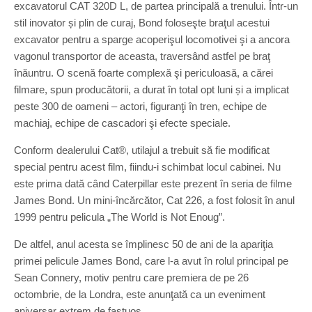
excavatorul CAT 320D L, de partea principală a trenului. Într-un
stil inovator și plin de curaj, Bond foloseşte braţul acestui
excavator pentru a sparge acoperişul locomotivei şi a ancora
vagonul transportor de aceasta, traversând astfel pe braţ
înăuntru. O scenă foarte complexă şi periculoasă, a cărei
filmare, spun producătorii, a durat în total opt luni și a implicat
peste 300 de oameni – actori, figuranţi în tren, echipe de
machiaj, echipe de cascadori şi efecte speciale.
Conform dealerului Cat®, utilajul a trebuit să fie modificat
special pentru acest film, fiindu-i schimbat locul cabinei. Nu
este prima dată când Caterpillar este prezent în seria de filme
James Bond. Un mini-încărcător, Cat 226, a fost folosit în anul
1999 pentru pelicula „The World is Not Enoug”.
De altfel, anul acesta se împlinesc 50 de ani de la apariţia
primei pelicule James Bond, care l-a avut în rolul principal pe
Sean Connery, motiv pentru care premiera de pe 26
octombrie, de la Londra, este anunţată ca un eveniment
aniversar extrem de fastuos.