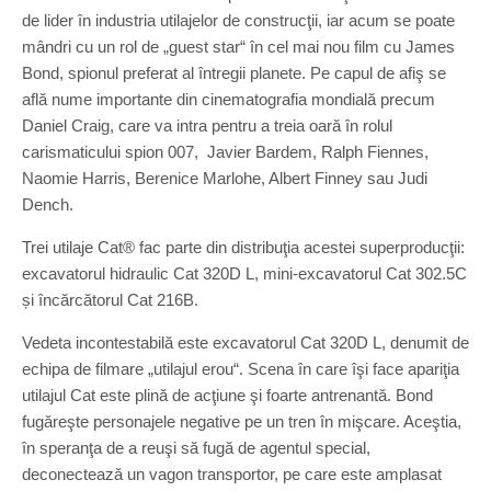
de lider în industria utilajelor de construcţii, iar acum se poate
mândri cu un rol de „guest star“ în cel mai nou film cu James
Bond, spionul preferat al întregii planete. Pe capul de afiş se
află nume importante din cinematografia mondială precum
Daniel Craig, care va intra pentru a treia oară în rolul
carismaticului spion 007, Javier Bardem, Ralph Fiennes,
Naomie Harris, Berenice Marlohe, Albert Finney sau Judi
Dench.
Trei utilaje Cat® fac parte din distribuţia acestei superproducţii:
excavatorul hidraulic Cat 320D L, mini-excavatorul Cat 302.5C
și încărcătorul Cat 216B.
Vedeta incontestabilă este excavatorul Cat 320D L, denumit de
echipa de filmare „utilajul erou“. Scena în care îşi face apariţia
utilajul Cat este plină de acţiune şi foarte antrenantă. Bond
fugăreşte personajele negative pe un tren în mişcare. Aceştia,
în speranţa de a reuşi să fugă de agentul special,
deconectează un vagon transportor, pe care este amplasat