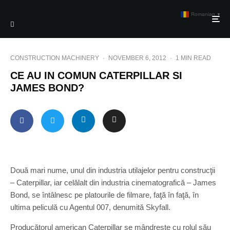
Romanian
▼
CONSTRUCTION MACHINERY
·
NOVEMBER 6, 2012
·
1 MIN READ
CE AU IN COMUN CATERPILLAR SI
JAMES BOND?
Două mari nume, unul din industria utilajelor pentru construcţii
– Caterpillar, iar celălalt din industria cinematografică – James
Bond, se întâlnesc pe platourile de filmare, faţă în faţă, în
ultima peliculă cu Agentul 007, denumită Skyfall.
Producătorul american Caterpillar se mândreşte cu rolul său