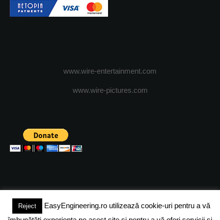
www.wire-entertainment.com
www.wire-pictures.com
EasyEngineering.ro utilizează cookie-uri pentru a vă
Reject
(c) 2024 - FineEngineeringMagazine. All rights reserved.
îmbunătăți experiența pe acest site și pentru a vă oferi servicii și