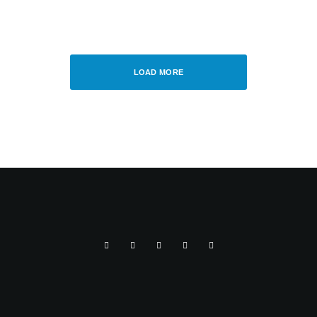
BOSCH – NOUL SISTEM DE INCARCARE
WIRELESS L-BOXX
LOAD MORE