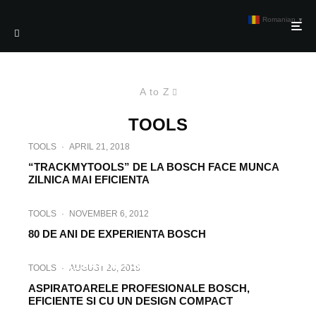
Romanian
▼
A to Z
TOOLS
TOOLS
·
APRIL 21, 2018
“TRACKMYTOOLS” DE LA BOSCH FACE MUNCA
ZILNICA MAI EFICIENTA
TOOLS
·
NOVEMBER 6, 2012
80 DE ANI DE EXPERIENTA BOSCH
TOOLS
·
DECEMBER 5, 2014
ALSAFIX – SOLUTII DE FIXARE
TOOLS
·
AUGUST 20, 2018
PROFESIONALE
ASPIRATOARELE PROFESIONALE BOSCH,
EFICIENTE SI CU UN DESIGN COMPACT