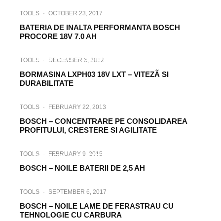
TOOLS
·
OCTOBER 23, 2017
BATERIA DE INALTA PERFORMANTA BOSCH
PROCORE 18V 7.0 AH
TOOLS
·
SEPTEMBER 7, 2013
BIG RED – Solutia completa pentru
TOOLS
·
DECEMBER 6, 2012
service-uri auto
BORMASINA LXPH03 18V LXT – VITEZÃ SI
DURABILITATE
TOOLS
·
FEBRUARY 22, 2013
BOSCH – CONCENTRARE PE CONSOLIDAREA
PROFITULUI, CRESTERE SI AGILITATE
TOOLS
·
JUNE 8, 2013
TOOLS
·
FEBRUARY 9, 2015
BOSCH – CURATENIE SISTEMATICA
BOSCH – NOILE BATERII DE 2,5 AH
TOOLS
·
SEPTEMBER 6, 2017
BOSCH – NOILE LAME DE FERASTRAU CU
TEHNOLOGIE CU CARBURA
TOOLS
·
SEPTEMBER 22, 2015