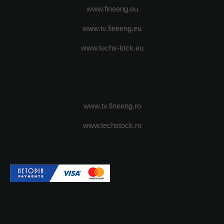
www.fineeng.eu
www.tv.fineeng.eu
www.techs-tock.eu
www.tv.fineeng.ro
www.techstock.ro