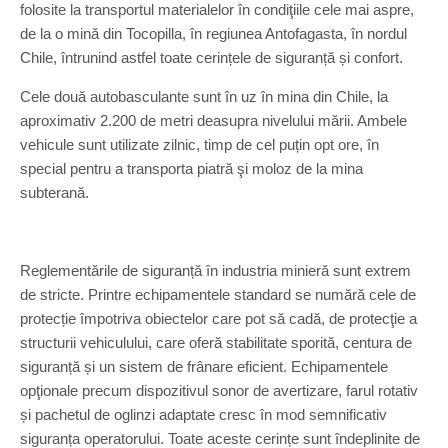
folosite la transportul materialelor în condiţiile cele mai aspre,
de la o mină din Tocopilla, în regiunea Antofagasta, în nordul
Chile, întrunind astfel toate cerințele de siguranță și confort.
Cele două autobasculante sunt în uz în mina din Chile, la
aproximativ 2.200 de metri deasupra nivelului mării. Ambele
vehicule sunt utilizate zilnic, timp de cel puțin opt ore, în
special pentru a transporta piatră şi moloz de la mina
subterană.
Reglementările de siguranță în industria minieră sunt extrem
de stricte. Printre echipamentele standard se numără cele de
protecție împotriva obiectelor care pot să cadă, de protecţie a
structurii vehiculului, care oferă stabilitate sporită, centura de
siguranță și un sistem de frânare eficient. Echipamentele
opţionale precum dispozitivul sonor de avertizare, farul rotativ
și pachetul de oglinzi adaptate cresc în mod semnificativ
siguranța operatorului. Toate aceste cerințe sunt îndeplinite de