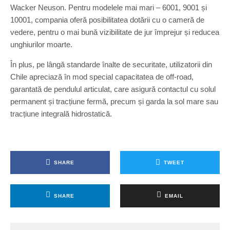
Wacker Neuson. Pentru modelele mai mari – 6001, 9001 și
10001, compania oferă posibilitatea dotării cu o cameră de
vedere, pentru o mai bună vizibilitate de jur împrejur și reducea
unghiurilor moarte.
În plus, pe lângă standarde înalte de securitate, utilizatorii din
Chile apreciază în mod special capacitatea de off-road,
garantată de pendulul articulat, care asigură contactul cu solul
permanent și tracțiune fermă, precum și garda la sol mare sau
tracțiune integrală hidrostatică.
SHARE
TWEET
SHARE
EMAIL