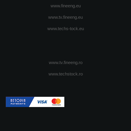
www.fineeng.eu
www.tv.fineeng.eu
www.techs-tock.eu
www.tv.fineeng.ro
www.techstock.ro