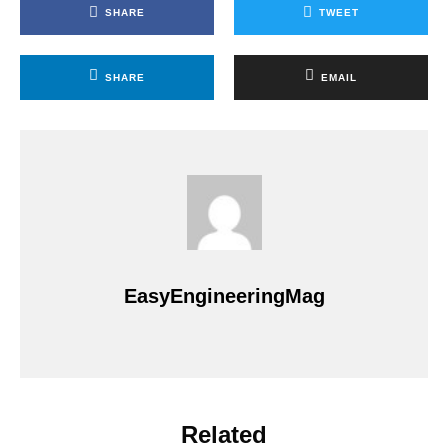
SHARE
TWEET
SHARE
EMAIL
EasyEngineeringMag
Related