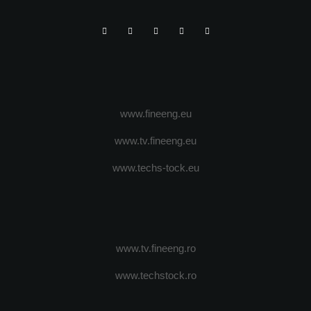
www.fineeng.eu
www.tv.fineeng.eu
www.techs-tock.eu
www.tv.fineeng.ro
www.techstock.ro