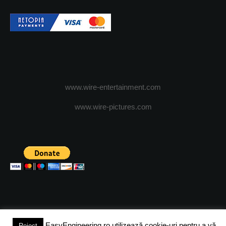
www.wire-entertainment.com
www.wire-pictures.com
EasyEngineering.ro utilizează cookie-uri pentru a vă
Reject