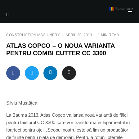
Romanian
▼
CONSTRUCTION MACHINERY
·
APRIL 30, 2013
·
1 MIN READ
ATLAS COPCO – O NOUA VARIANTA
PENTRU COMBI CUTTER CC 3300
Silviu Mustăţea
La Bauma 2013, Atlas Copco va lansa noua variantă de fălci
pentru tăietorul CC 3300 care vor transforma echipamentul în
foarfeci pentru oţel. „Scopul nostru este să fim un producător
de frunte pentru piaţa de demolări. Pentru a rotunji ofertele