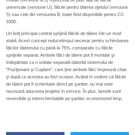
universale (versiune U), fălcile pentru tăierea oţelului (versiune
S) sau cele din versiunea B, toate fiind disponibile pentru CC
3300.
Un bolţ principal central sprijină fălcile de tăiere într-un mod
stabil. Acest concept reducetimpul necesar pentru schimbarea
fălcilor tăietorului cu până la 75%, comparativ cu fălcile
sprijinite separat. Ambele fălci de tăiere pot fi montate şi
îndepărtate ca o unitate separată datorită sistemului de
“Poziţionare şi Cuplare”, care ţine ambele fălci împreună chiar
şi după ce acestea au fost scoase. Având în vedere că fălcile
de tăiere pot fi schimbate direct pe şantier, nu mai este
necesară aducerea braţelor în service. În plus, lamele sunt
reversibile şi interschimbabile pe şantier, economisind timp.