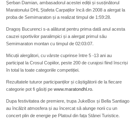
Șerban Damian, ambasadorul acestei ediții și susținătorul
Maratonului DHL Ștafeta Carpaților încă din 2008 a alergat la
proba de Semimaraton și a realizat timpul de 1:59:28.
Dragoș Bucurenci s-a alăturat pentru prima dată anul acesta
cauzei sportivilor paralimpici și a alergat primul său
Semimaraton montan cu timpul de 02:03:07.
Micuții alergători, cu vârste cuprinse între 5 -13 ani au
participat la Crosul Copiilor, peste 200 de curajosi fiind înscriși
în total la toate categoriile competiției.
Rezultatele tuturor participanților și câștigătorii de la fiecare
categorie pot fi găsiți pe
www.maratondhl.ro
.
Dupa festivitatea de premiere, trupa JukeBox și Bella Santiago
au încălzit atmosfera și au încercat să alunge norii cu un
concert plin de energie pe Platoul din fața Stânei Turistice.