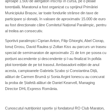
aproape 1.500 de alergători înscriși în cursă, pe o ploaie
torențială. Maratonul a fost organizat cu sprijinul Primăriei
Municipiului Brașov, iar toate fondurile strânse din taxe de
participare și donații, în valoare de aproximativ 15.000 de euro
au fost direcționate către Comitetul Național Paralimpic, pentru
al treilea an consecutiv.
Sportivii paralimpici Ciprian Anton, Filip Ghiorghi, Abel Ciorap,
Ionuț Grosu, David Raulea și Zoltan Kiss au parcurs un traseu
special de semimaraton de aproximativ 21 de km pe șosea cu
porțiuni ascendente și descendente și l-au finalizat în pofida
ploii torențiale de pe tot traseul. Ambasadorii ediției de anul
acesta, campioanele Gabriela Szabo și Constantina Diță,
alături de Carmen Brumă și Sonia Argint Ionescu au concurat
la proba de Ștafetă alături de Daniel Kearvell, Managing
Director DHL Express România.
Cunoscutul nutriționist sportiv și fondatorul RO Club Maraton,