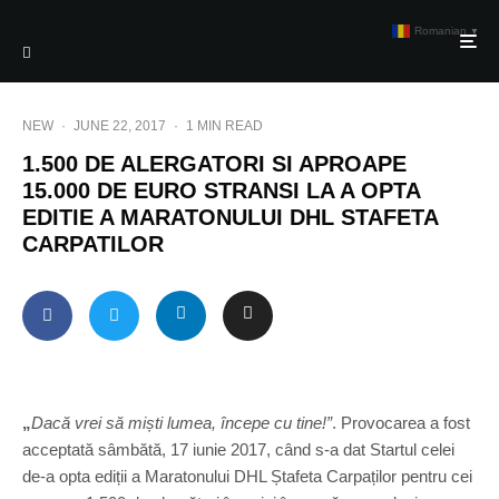
Romanian
▼
NEW
·
JUNE 22, 2017
·
1 MIN READ
1.500 DE ALERGATORI SI APROAPE
15.000 DE EURO STRANSI LA A OPTA
EDITIE A MARATONULUI DHL STAFETA
CARPATILOR
„
Dacă vrei să miști lumea, începe cu tine!”
. Provocarea a fost
acceptată sâmbătă, 17 iunie 2017, când s-a dat Startul celei
de-a opta ediții a Maratonului DHL Ștafeta Carpaților pentru cei