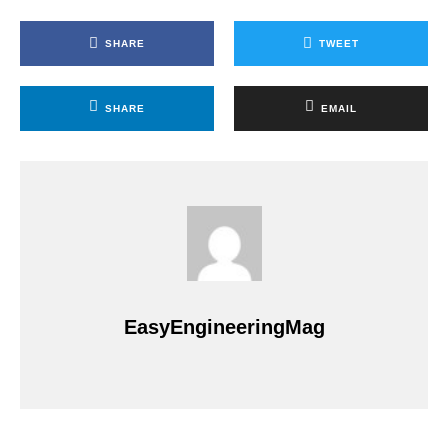
SHARE
TWEET
SHARE
EMAIL
EasyEngineeringMag