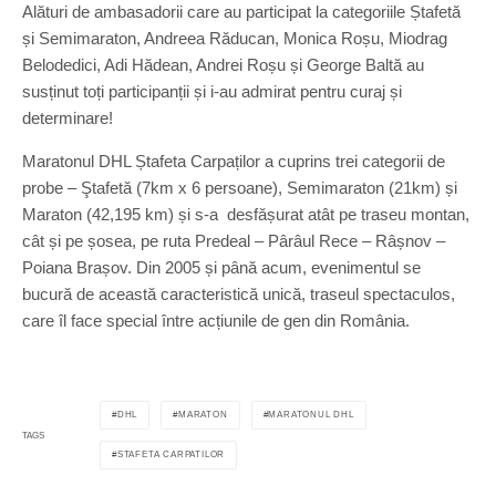
Alături de ambasadorii care au participat la categoriile Ștafetă
și Semimaraton, Andreea Răducan, Monica Roșu, Miodrag
Belodedici, Adi Hădean, Andrei Roșu și George Baltă au
susținut toți participanții și i-au admirat pentru curaj și
determinare!
Maratonul DHL Ștafeta Carpaților a cuprins trei categorii de
probe – Ştafetă (7km x 6 persoane), Semimaraton (21km) și
Maraton (42,195 km) și s-a desfășurat atât pe traseu montan,
cât și pe șosea, pe ruta Predeal – Pârâul Rece – Râșnov –
Poiana Brașov. Din 2005 și până acum, evenimentul se
bucură de această caracteristică unică, traseul spectaculos,
care îl face special între acțiunile de gen din România.
DHL
MARATON
MARATONUL DHL
TAGS
STAFETA CARPATILOR