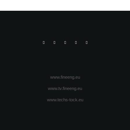
DE A OPTA EDITII
www.fineeng.eu
www.tv.fineeng.eu
www.techs-tock.eu