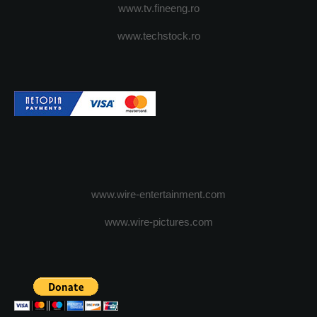
www.tv.fineeng.ro
www.techstock.ro
www.wire-entertainment.com
www.wire-pictures.com