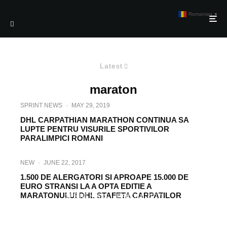
Romanian
▼
Latest
maraton
SPRINT NEWS
·
MAY 29, 2019
DHL CARPATHIAN MARATHON CONTINUA SA
LUPTE PENTRU VISURILE SPORTIVILOR
PARALIMPICI ROMANI
NEW
·
JUNE 22, 2017
1.500 DE ALERGATORI SI APROAPE 15.000 DE
EURO STRANSI LA A OPTA EDITIE A
MARATONULUI DHL STAFETA CARPATILOR
SPRINT NEWS
·
MARCH 6, 2017
MARATONUL DHL: „STAFETA
CARPATILOR” ANUNTÃ STARTUL CELEI