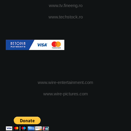
www.tv.fineeng.ro
www.techstock.ro
www.wire-entertainment.com
www.wire-pictures.com