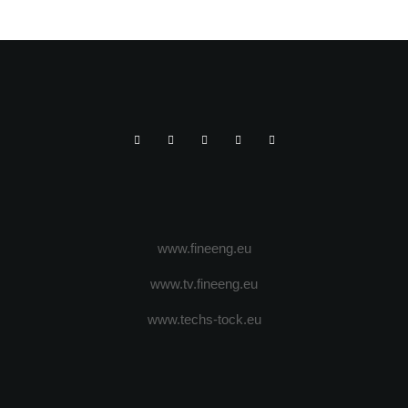
www.fineeng.eu
www.tv.fineeng.eu
www.techs-tock.eu