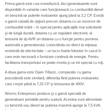
Prima gamă este cea monofazică. Aici generatoarele sunt
disponibile în variante care funcţionează cu combustibil diesel
ori benzină iar puterile motoarelor ajung până la 3,2 CP. Există
o gamă variată de opţiuni precum dotarea cu un rezervor de
combustibil mărit – în special pentru aplicaţiile mai solicitante
şi de lungă durată, dotarea cu un regulator electronic al
tensiunii de tip AVR ori dotarea cu o funcţie pentru pornirea
automată a generatorului, conectându-se direct la reţeaua
existentă de electricitate – un lucru foarte folositor în cazul în
care este necesară o furnizare continuă de energie. Pentru
facilitarea transportului se poate monta şi un kit special cu roţi.
A doua gama este Open Trifazic, comparativ cu gama
precedentă este similară, diferența fiind puterea motoarelor,
care creşte până la 7,25 CP şi tensiunea de 400V.
Worms Enterprises produce şi o gamă specială de
generatoare portabile pentru sudură. Acestea sunt alimentate
cu benzină sau diesel iar puterea maximă ajunge la 7,5 kVA.