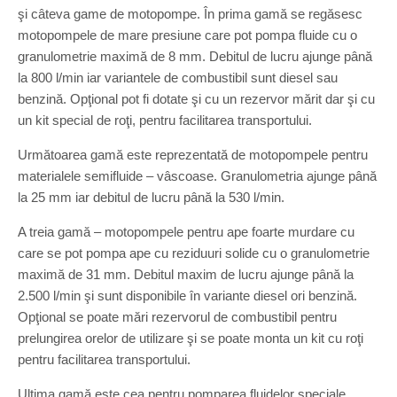
şi câteva game de motopompe. În prima gamă se regăsesc
motopompele de mare presiune care pot pompa fluide cu o
granulometrie maximă de 8 mm. Debitul de lucru ajunge până
la 800 l/min iar variantele de combustibil sunt diesel sau
benzină. Opţional pot fi dotate şi cu un rezervor mărit dar şi cu
un kit special de roţi, pentru facilitarea transportului.
Următoarea gamă este reprezentată de motopompele pentru
materialele semifluide – vâscoase. Granulometria ajunge până
la 25 mm iar debitul de lucru până la 530 l/min.
A treia gamă – motopompele pentru ape foarte murdare cu
care se pot pompa ape cu reziduuri solide cu o granulometrie
maximă de 31 mm. Debitul maxim de lucru ajunge până la
2.500 l/min şi sunt disponibile în variante diesel ori benzină.
Opţional se poate mări rezervorul de combustibil pentru
prelungirea orelor de utilizare şi se poate monta un kit cu roţi
pentru facilitarea transportului.
Ultima gamă este cea pentru pomparea fluidelor speciale