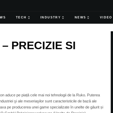
EWS
TECH
INDUSTRY
NEWS
VIDEO
– PRECIZIE SI
ton aduce pe piață cele mai noi tehnologii de la Ruko. Puterea
industriei şi ale meseriaşilor sunt caracteristicile de bază ale
e axa pe producerea unei game specializate în unelte de găurit și