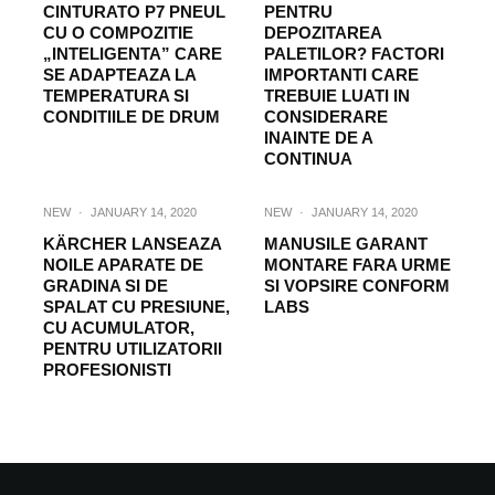
CINTURATO P7 PNEUL
PENTRU
CU O COMPOZITIE
DEPOZITAREA
„INTELIGENTA” CARE
PALETILOR? FACTORI
SE ADAPTEAZA LA
IMPORTANTI CARE
TEMPERATURA SI
TREBUIE LUATI IN
CONDITIILE DE DRUM
CONSIDERARE
INAINTE DE A
CONTINUA
NEW
·
JANUARY 14, 2020
NEW
·
JANUARY 14, 2020
KÄRCHER LANSEAZA
MANUSILE GARANT
NOILE APARATE DE
MONTARE FARA URME
GRADINA SI DE
SI VOPSIRE CONFORM
SPALAT CU PRESIUNE,
LABS
CU ACUMULATOR,
PENTRU UTILIZATORII
PROFESIONISTI