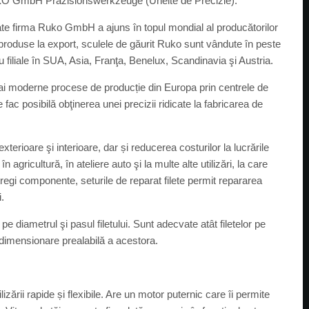
 RUKO GmbH Präzisionswerkzeuge (Unelte de Precizie).
tate firma Ruko GmbH a ajuns în topul mondial al producătorilor
 produse la export, sculele de găurit Ruko sunt vândute în peste
 cu filiale în SUA, Asia, Franţa, Benelux, Scandinavia şi Austria.
i moderne procese de producție din Europa prin centrele de
c posibilă obţinerea unei precizii ridicate la fabricarea de
xterioare şi interioare, dar și reducerea costurilor la lucrările
n agricultură, în ateliere auto şi la multe alte utilizări, la care
întregi componente, seturile de reparat filete permit repararea
.
pe diametrul şi pasul filetului. Sunt adecvate atât filetelor pe
o dimensionare prealabilă a acestora.
ării rapide și flexibile. Are un motor puternic care îi permite