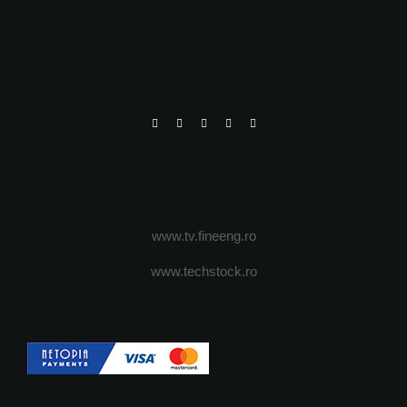
www.tv.fineeng.ro
www.techstock.ro