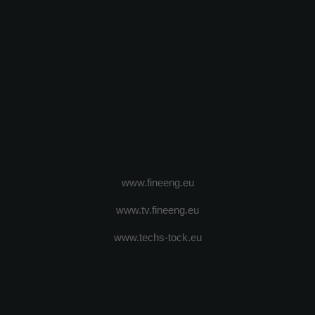
www.fineeng.eu
www.tv.fineeng.eu
www.techs-tock.eu