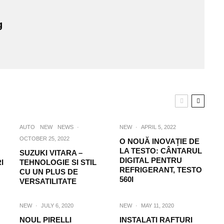
g
AUTO
NEW
NEWS
·
NEW
·
APRIL 5, 2022
OCTOBER 25, 2022
O NOUĂ INOVAȚIE DE
LA TESTO: CÂNTARUL
SUZUKI VITARA –
DIGITAL PENTRU
I
TEHNOLOGIE SI STIL
REFRIGERANT, TESTO
CU UN PLUS DE
560I
VERSATILITATE
NEW
·
JULY 6, 2020
NEW
·
MAY 11, 2020
NOUL PIRELLI
INSTALATI RAFTURI