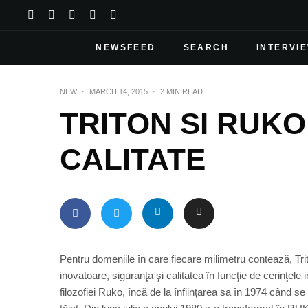
NEWSFEED
SEARCH
INTERVI
NEW
·
MARCH 14, 2015
·
2 MIN READ
TRITON SI RUKO 
CALITATE
Pentru domeniile în care fiecare milimetru contează, Tri
inovatoare, siguranţa şi calitatea în funcţie de cerinţele 
filozofiei Ruko, încă de la înființarea sa în 1974 când s