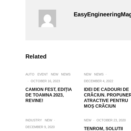
EasyEngineeringMa
Related
AUTO
EVENT
NEW
NEWS
NEW
NEWS
·
·
OCTOBER 16, 2023
DECEMBER 4, 2022
CAMION FEST, EDIȚIA
IDEI DE CADOURI DE
DE TOAMNA 2023,
CRĂCIUN. PROPUNER
REVINE!
ATRACTIVE PENTRU
MOȘ CRĂCIUN
INDUSTRY
NEW
·
NEW
·
OCTOBER 23, 2020
DECEMBER 9, 2020
TENROM, SOLUTII