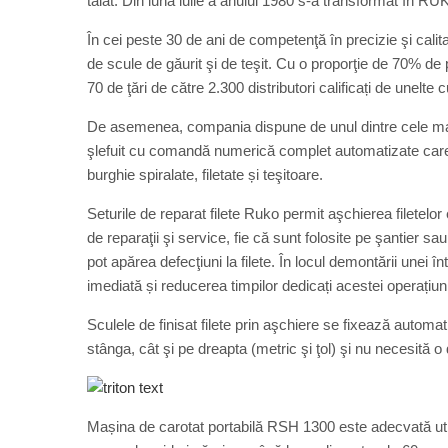
tăiat. Din luna iulie a anului 1980 s-a transformat în
În cei peste 30 de ani de competenţă în precizie şi cali
de scule de găurit şi de teşit. Cu o proporţie de 70% de
70 de ţări de către 2.300 distributori calificați de unelte
De asemenea, compania dispune de unul dintre cele ma
şlefuit cu comandă numerică complet automatizate care fa
burghie spiralate, filetate și teşitoare.
Seturile de reparat filete Ruko permit aşchierea filetelor e
de reparaţii şi service, fie că sunt folosite pe şantier sau î
pot apărea defecţiuni la filete. În locul demontării unei 
imediată și reducerea timpilor dedicați acestei operațiuni
Sculele de finisat filete prin aşchiere se fixează automat 
stânga, cât şi pe dreapta (metric şi ţol) şi nu necesită 
Mașina de carotat portabilă RSH 1300 este adecvată utiliz