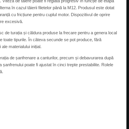
Viteza de tăiere poate fi reglată progresiv în funcție de etapa
terna în cazul tăierii filetelor până la M12. Produsul este dotat
ranță cu fricțiune pentru cuplul motor. Dispozitivul de oprire
re excesivă.
c de turația și căldura produse la frecare pentru a genera local
de toate tipurile. În câteva secunde se pot produce, fără
le materialului inițial.
ția de șanfrenare a canturilor, precum și debavurarea după
 șanfrenului poate fi ajustat în cinci trepte prestabilite. Rolele
ă.