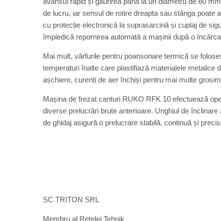
avansul rapid și găurirea până la un diametru de 60 mm. 
de lucru, iar sensul de rotire dreapta sau stânga poate al
cu protecție electronică la suprasarcină și cuplaj de sigu
împiedică repornirea automată a mașinii după o încărca
Mai mult, vârfurile pentru poansonare termică se foloses
temperaturi înalte care plastifiază materialele metalice 
așchiere, curenți de aer închiși pentru mai multe grosimi a
Mașina de frezat canturi RUKO RFK 10 efectuează opera
diverse prelucrări brute anterioare. Unghiul de înclinare a
de ghidaj asigură o prelucrare stabilă, continuă și precis
SC TRITON SRL
Membru al Reţelei Tehnik